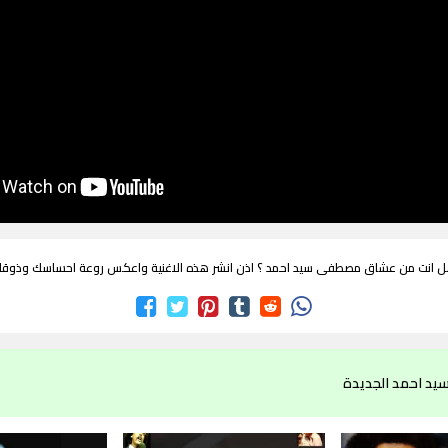
 انت من عشاق مصطفى سيد احمد ؟ اذن انشر هذه الاغنية واعكس روعة احساسك وذوق
د احمد الجديدة