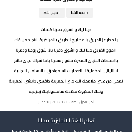
+ حجم الخط
- حجم الخط
جينا ليك والشوق دفرنا كلمات
يا مطر عز الحريق يا مصابيح الطريق يالمراكبية البتجبد من فك
الموج الغريق جينا ليك والشوق دفرنا يانا شوق روحنا ودمرنا
يالمحطات الحنينى القصرت مشوار سفرنا ياما شيلك فينى حائم
لا الليالى المخملية لا العمارات السموامق لا الاسامى الاجنبية
تمحى من عينى ملامحك انت جاى المغربية داقسى دايشى المغربية
وشك المكبوت مكندك سامسونايتك زمزمية
اخر تعديل : June 18, 2022 12:05 am
تعلم اللغة الانجليزية مجانا
مع البرنامج العربي الاشهر على الاطلاق وبأكثر من 10 مليون تحميل