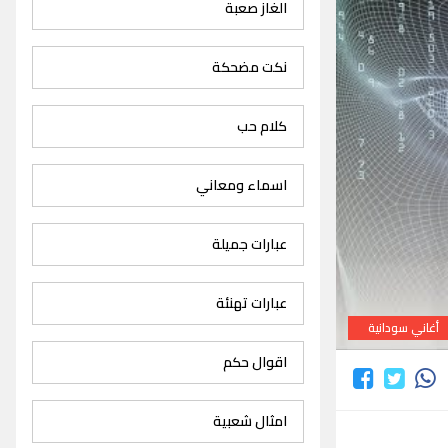
الغاز صعبة
نكت مضحكة
كلام حب
اسماء ومعاني
عبارات جميلة
عبارات تهنئة
أغاني سودانية
اقوال حكم
امثال شعبية