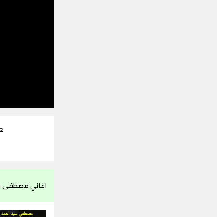
هل
اغاني مصطفى سي