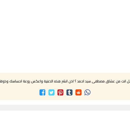
 انت من عشاق مصطفى سيد احمد ؟ اذن انشر هذه الاغنية واعكس روعة احساسك وذوق