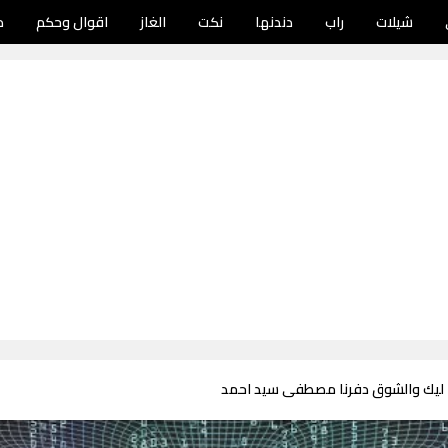
شيلات
راب
دندنها
نكت
الغاز
اقوال وحكم
د
ا ليك والشوق دفرنا مصطفى سيد احمد