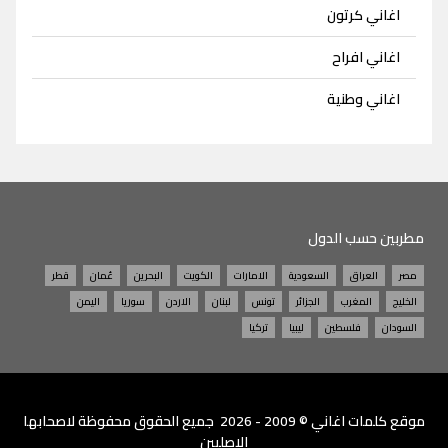
اغاني كرتون
اغاني افراح
اغاني وطنية
مطربين حسب الدول
مصر
العراق
السعودية
الامارات
الكويت
البحرين
عُمان
قطر
الخليج
المغرب
الجزائر
تونس
لبنان
الاردن
سوريا
اليمن
السودان
فلسطين
ليبيا
تركيا
موقع
كلمات اغاني
© 2009 - 2026 جميع الحقوق محفوظة لاصحابها
الاصليين