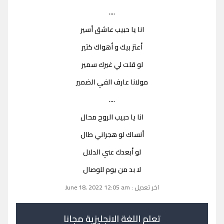
....
انا يا حبيب عاشق أسير
أعتز بيك و أهواك كتير
لو قلت لي غيرك سمير
مولانا عارف الفي الضمير
....
انا يا حبيب الروح محال
أنساك لو هجراني طال
لو أبعدك عني الدلال
لا بد من يوم للوصال
اخر تعديل : June 18, 2022 12:05 am
تعلم اللغة الانجليزية مجانا