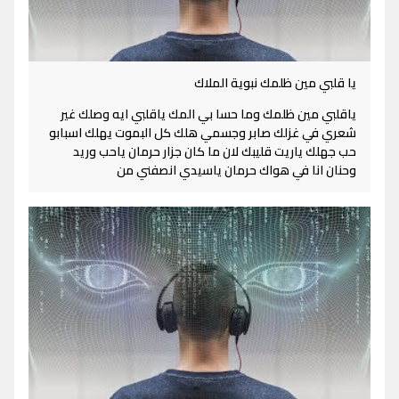
يا قلبي مين ظلمك نبوية الملاك
ياقلبي مين ظلمك وما حسا بي المك ياقلبي ايه وصلك غير
شعري في غزلك صابر وجسمي هلك كل البموت يهلك اسبابو
حب جهلك ياريت قليبك لان ما كان جزار حرمان ياحب وريد
وحنان انا في هواك حرمان ياسيدي انصفني من