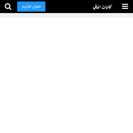
كلمات اغاني
القران الكريم