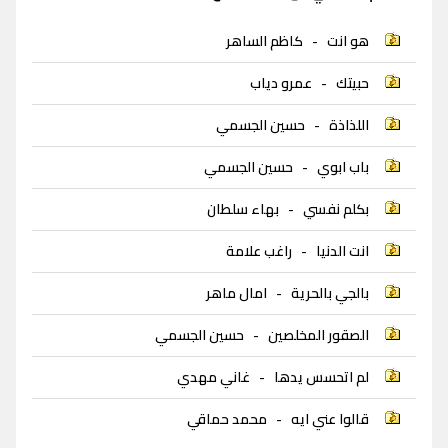
هو انت
-
كاظم الساهر
حبيتك
-
عمرو دياب
اللذاذة
-
حسين الجسمي
باب ابوي
-
حسين الجسمي
بكلم نفسي
-
بهاء سلطان
انت الدنيا
-
راغب علامة
بالجي بالحرية
-
امال ماهر
الصقور المخلصين
-
حسين الجسمي
لم اتحسس يدها
-
غاني مهدي
قالوا عني ايه
-
محمد حماقي