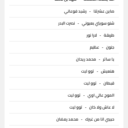
صاين عشرتنا
-
رشيد فوعاني
شنو سويتي بعيوني
-
نصرت البدر
طربقة
-
لارا نور
جنون
-
عظيم
يا ساتر
-
محمد ريحان
هنعيش
-
توو ليت
قبطان
-
توو ليت
الموج عالي اوي
-
توو ليت
لا عاش ولا كان
-
توو ليت
حبيبي انا من غيرك
-
محمد رمضان