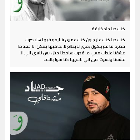
كنت حبا جاد خليفة
كنت حبا كنت غار جنون كنت عمري شايفو فيها هلا صرت
مطرح ما عم بتكون بمرق لا بطلع لا بحاكيها يمكن انا عقد ما
عشقتا غلطت معي ما قدرت سامحتا مش بس ناسي اني انا
عشقتا ونسيت حتى اني ناسيها كنا سوا بالحب