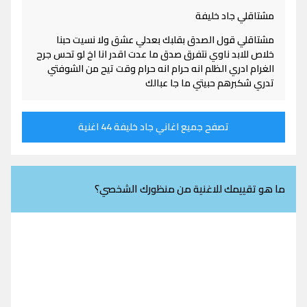
مشتاقلي جاد خليفة
مشتاقلي قول الصدق بقلبك بعدلي عشق ولا نسيت حبنا
خلاص للابد ناوي نتفرق صدق ما عدت اقدر انا اخ لو تحس جرح
الغرام ادري الظلم انه حرام انه حرام وقت تيح من الشوفتي
تدري شكبرهم حبيتي ما جا عبالك
تصفح جميع اغاني جاد خليفة 44 اغنية
ما هو تقييمك للاغنية من منظورك الشخصي؟