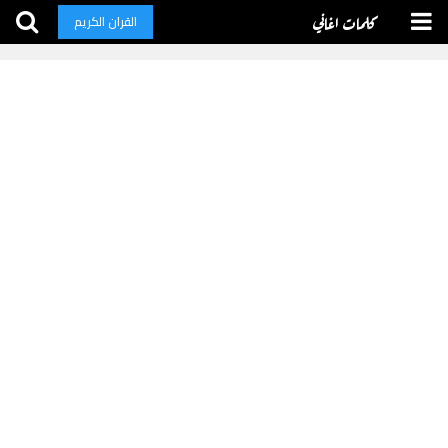
كلمات اغاني
القران الكريم