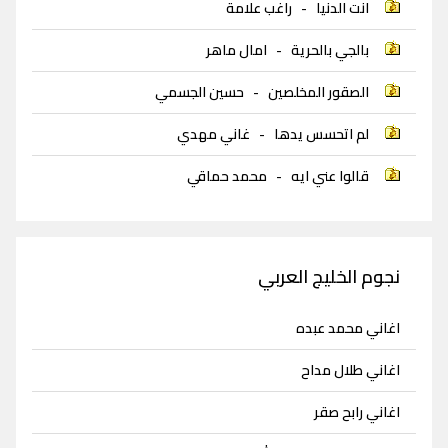
انت الدنيا
-
راغب علامة
بالجي بالحرية
-
امال ماهر
الصقور المخلصين
-
حسين الجسمي
لم اتحسس يدها
-
غاني مهدي
قالوا عني ايه
-
محمد حماقي
نجوم الخليج العربي
اغاني محمد عبده
اغاني طلال مداح
اغاني رابح صقر