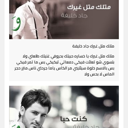
متلك متل غيرك جاد خليفة
متلك متل غيرك يا خساره حبيتك بحروفي غنيتك طلعتي ولا
بتسوي شو تعلئت فيكي دمعاتي تبكيكي بس ما تمر فيكي
بس بالاسم خلوة سيئتيني مر الكاس ياما جرحتي ناس منزر حجر
الماس لا بحس ولا