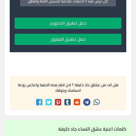
كل درس فيه 5 اختبارات تفاعلية لتحسين اللفظ والنطق
حمل تطبيق الاندرويد
حمل تطبيق الايفون
هل انت من عشاق جاد خليفة ؟ اذن انشر هذه الاغنية واعكس روعة
احساسك وذوقك
كلمات اغنية عشق النساء جاد خليفة