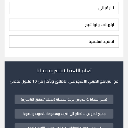
نزار قباني
ابتهالات وتواشيح
اناشيد اسلامية
تعلم اللغة الانجليزية مجانا
مع البرنامج العربي الاشهر على الاطلاق وبأكثر من 10 مليون تحميل
تعلم الانجليزية بدروس عربية مبسطة تجعلك تعشق الانجليزية
جميع الدروس لا تحتاج الى انترنت ومدعومة بالصوت والصورة
كل درس فيه 5 اختبارات تفاعلية لتحسين اللفظ والنطق