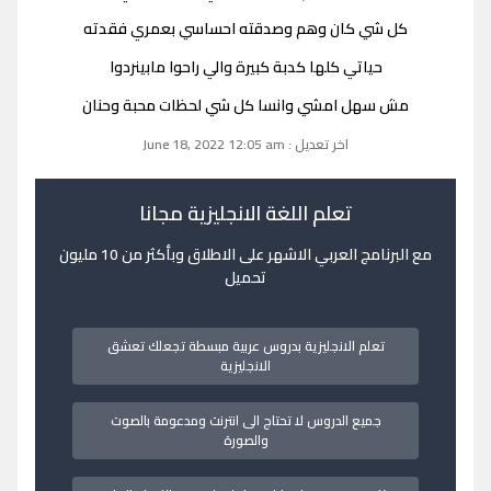
كل شي كان وهم وصدقته احساسي بعمري فقدته
حياتي كلها كدبة كبيرة والي راحوا مابينردوا
مش سهل امشي وانسا كل شي لحظات محبة وحنان
اخر تعديل : June 18, 2022 12:05 am
تعلم اللغة الانجليزية مجانا
مع البرنامج العربي الاشهر على الاطلاق وبأكثر من 10 مليون
تحميل
تعلم الانجليزية بدروس عربية مبسطة تجعلك تعشق
الانجليزية
جميع الدروس لا تحتاج الى انترنت ومدعومة بالصوت
والصورة