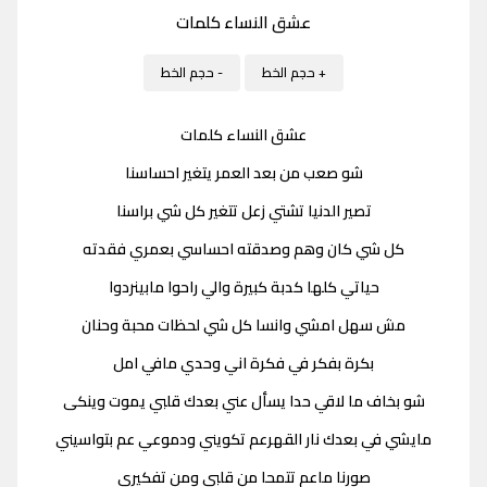
عشق النساء كلمات
+ حجم الخط
- حجم الخط
عشق النساء كلمات
شو صعب من بعد العمر يتغير احساسنا
تصير الدنيا تشتي زعل تتغير كل شي براسنا
كل شي كان وهم وصدقته احساسي بعمري فقدته
حياتي كلها كدبة كبيرة والي راحوا مابينردوا
مش سهل امشي وانسا كل شي لحظات محبة وحنان
بكرة بفكر في فكرة اني وحدي مافي امل
شو بخاف ما لاقي حدا يسأل عني بعدك قلبي يموت وينكى
مايشي في بعدك نار القهرعم تكويني ودموعي عم بتواسيني
صورنا ماعم تتمحا من قلبي ومن تفكيري