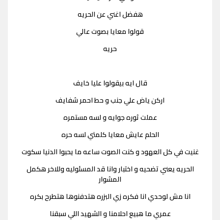
هفضل اغني عن الحريه
قولوا معايا بصوت عالي
حريه
قال ايه بيقولوا عليا خايف
اركن ياض علي جنب و حط احمر شفايف
عملت ثوره جوايه و لسه مستمره
الحلم عايش معايا كلمتي لسه حره
غنيت في كل العهود و كنت الصوت ساعه ما يحبوا الدنيا سكوت
الحريه يعني تضحيه و اختبار وانا قد المسئوليه وللاخر هكمل
المشوار
انا مش لوحدي انا فكره زي البزره هتدفنوها هتطرح بكره
عمري ما هبيع احلامنا و الشهيد اللي سبقنا