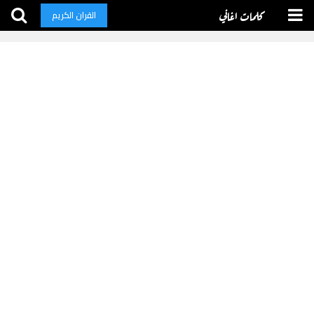
كلمات اغاني
القران الكريم