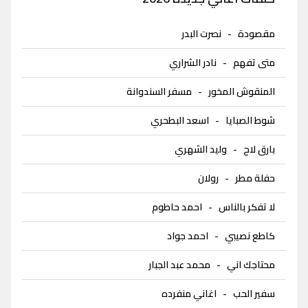
مقصودة
-
نصرت البدر
متى تفهم
-
نادر الشراري
المنقوش المخور
-
مسفر السندوانة
شوط الصبايا
-
اسعد البطحري
بارق لاح
-
وليد الشهري
حفلة مطر
-
رولان
لا تفكر بالناس
-
احمد حاطوم
كاطع نصيبي
-
احمد جواد
محتاجك اني
-
محمد عبد الجبار
سفير الحب
-
اغاني منفرده