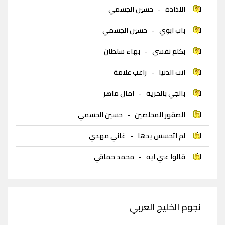
اللذاذة
-
حسين الجسمي
باب ابوي
-
حسين الجسمي
بكلم نفسي
-
بهاء سلطان
انت الدنيا
-
راغب علامة
بالجي بالحرية
-
امال ماهر
الصقور المخلصين
-
حسين الجسمي
لم اتحسس يدها
-
غاني مهدي
قالوا عني ايه
-
محمد حماقي
نجوم الخليج العربي