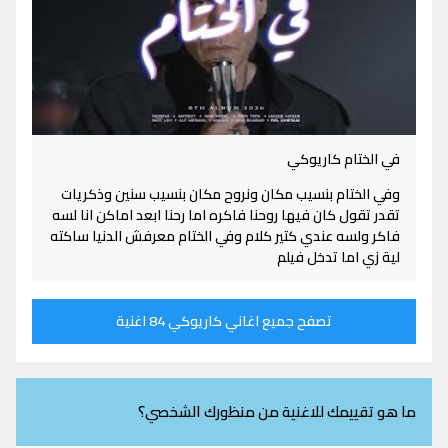
في الختام كاريوكي
وفي الختام بنسيب مكان ونروح مكان بنسيب سنين وذكريات
تقدر تقول كان فيها روحنا فاكره اما رحنا ابعد اماكن انا لسه
فاكر ولسه عندي كتير كلام وفي الختام معرفش الدنيا ساكته
لية زي اما تدخل فيلم
تصفح جميع اغاني كاريوكي 84 اغنية
ما هو تقييمك للاغنية من منظورك الشخصي؟