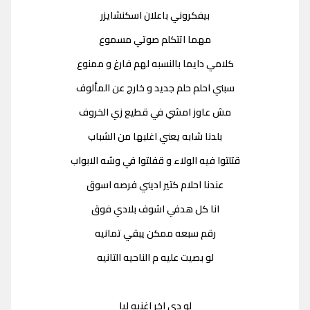
بيفكروني باعلان اسكنشايزر
مهما اتتكلم صوتي مسموع
كلامي دايما بالنسبه لهم فارغ و ممنوع
سبني احلم حلم جديد و خارج عن المألوف
مش عاوز امشي في قطيع زي الخروف
بلدنا شابه يعني اغلبها من الشباب
قتلتوا فيه الولاء و قفلتوا في وشه الابواب
عندنا احلام كتير اديني فرصه اسوق
انا كل هدفي اشوف بلادي فوق
رقم سبعه ممكن يبقي تمانيه
لو بصيت عليه م الناحيه التانيه
لو دي اخر اغنيه ليا