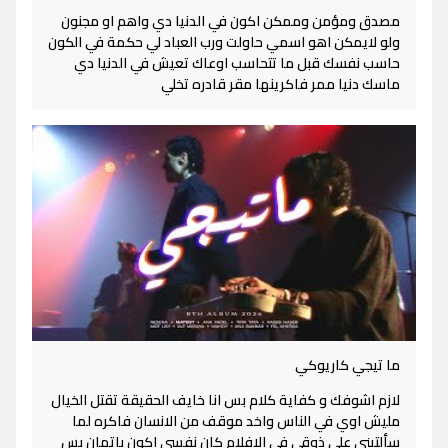
مصدق ومؤمن وممكن اكون في الدنيا دي واهم او مجنون
ولو لايمكن اهو اسمي حاولت ورب العباد لي حكمة في الكون
حاسب نفسك قبل ما تتحاسب اوعاك تعيش في الدنيا دي
ماسك دنيا ممر فاكرينها مقر قادره تخلي
ما تيجي كاريوكي
لازم اشوفك و كفاية كلام بس انا خايف الحقيقة تقتل الخيال
مليش اوي في الناس واخد موقف من الانسان فاكره لما
سألتيني علي ذوقي في الافلام كان نفسي اكون باتمان بس