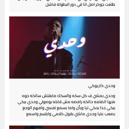
طلعت جوكر اصل انا في دور البطولة فاشل
وحدي كاريوكي
وحدي بمشي ف كل سكه والسكك مابقتش سالكه جوه
منها الضلمه حالكه رافضه مش قابله بوصولي وحدي ببكي
ببكي جدا بحكي ليا وبأن واما بسمع نفسي وافهم الوجع
بصعب عليا وحدي ماشي بقول كلامي وابتسم واسمع