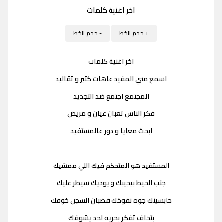
اخر اغنية كلمات
+ حجم الخط
- حجم الخط
اخر اغنية كلمات
اسمع مني المفيد عاهات كتير و تقاليد
المجتمع اجتمع ضد التجديد
فكر الناس تعبان عيان و مريض
ابحث معايا و دور عالمستفيد
المستفيد هو المتحكم فيك اللي ممشيك
جنب الحيط بيجيبك و يوديك سيطر عليك
حابسينك جوه نفوخك قضبان السجن خوفك
بتخاف تفكر بحريه لحد يشوفك