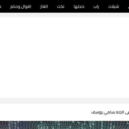
شيلات
راب
دندنها
نكت
الغاز
اقوال وحكم
د
 فى الجنه سامي يوسف