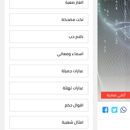
الغاز صعبة
نكت مضحكة
كلام حب
اسماء ومعاني
عبارات جميلة
عبارات تهنئة
أغاني مصرية
اقوال حكم
امثال شعبية