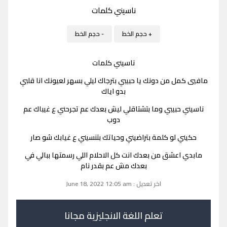
ناسيني كلمات
+ حجم الخط
- حجم الخط
ناسيني كلمات
مافيي كمل من دونك يا حبيبي بترجاك ليلي بسهر لعيونك انا قلبي
بدو اياك
ناسيني حبيبي وما بتشتاقلي ليش بعدك عم تجرحني ع غيباك عم
دوب
حكيني لو كلمة بتراضيني وحياتك بتنسيني ع غيابك شو صار
مابدي اعشق من بعدك انت كل الاحلام اللي رسمتها ببالي في
بعدك مش عم بقدر نام
اخر تعديل : June 18, 2022 12:05 am
تعلم اللغة الانجليزية مجانا