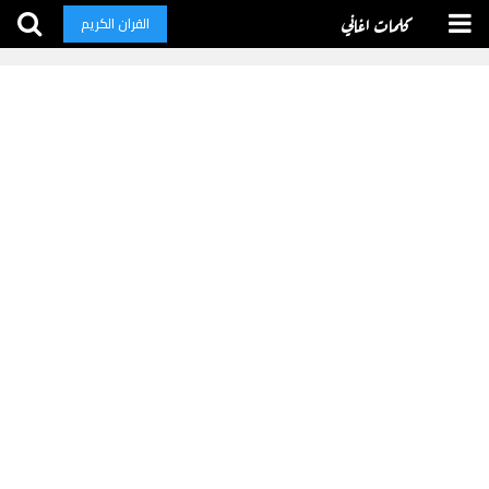
كلمات اغاني
القران الكريم