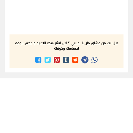
هل انت من عشاق ماريتا الحلاني ؟ اذن انشر هذه الاغنية واعكس روعة
احساسك وذوقك