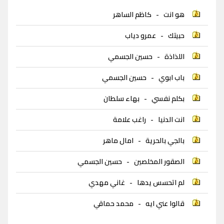
هو انت
-
كاظم الساهر
حبيتك
-
عمرو دياب
اللذاذة
-
حسين الجسمي
باب ابوي
-
حسين الجسمي
بكلم نفسي
-
بهاء سلطان
انت الدنيا
-
راغب علامة
بالجي بالحرية
-
امال ماهر
الصقور المخلصين
-
حسين الجسمي
لم اتحسس يدها
-
غاني مهدي
قالوا عني ايه
-
محمد حماقي