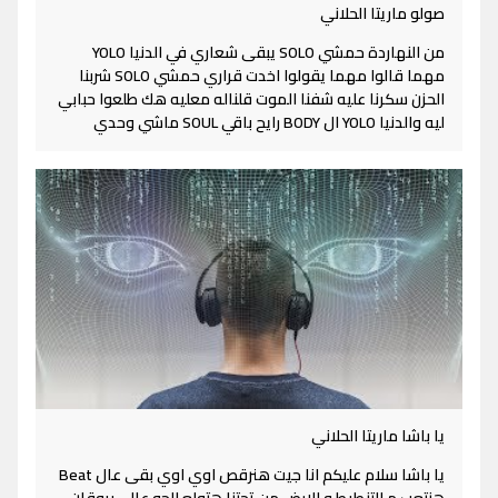
صولو ماريتا الحلاني
من النهاردة حمشي SOLO يبقى شعاري في الدنيا YOLO
مهما قالوا مهما يقولوا اخدت قراري حمشي SOLO شربنا
الحزن سكرنا عليه شفنا الموت قلناله معليه هك طلعوا حبابي
ليه والدنيا YOLO ال BODY رايح باقي SOUL ماشي وحدي
يا باشا ماريتا الحلاني
يا باشا سلام عليكم انا جيت هنرقص اوي اوي بقى عال Beat
هنتعب م التنطيط و الارض من تحتنا هتولع الجو عالي بروقان