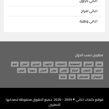
اغاني كرتون
اغاني افراح
اغاني وطنية
مطربين حسب الدول
مصر
العراق
السعودية
الامارات
الكويت
البحرين
عُمان
قطر
الخليج
المغرب
الجزائر
تونس
لبنان
الاردن
سوريا
اليمن
السودان
فلسطين
ليبيا
تركيا
موقع
كلمات اغاني
© 2009 - 2026 جميع الحقوق محفوظة لاصحابها
الاصليين