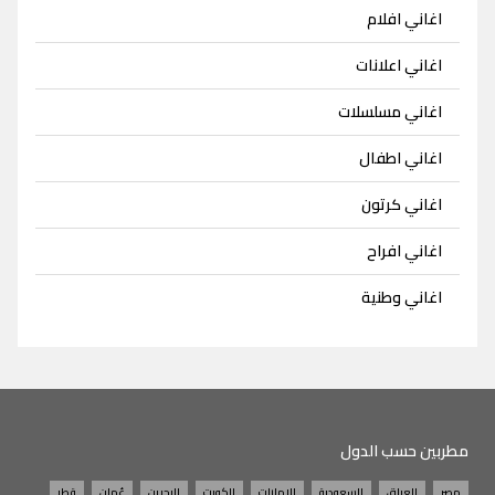
اغاني افلام
اغاني اعلانات
اغاني مسلسلات
اغاني اطفال
اغاني كرتون
اغاني افراح
اغاني وطنية
مطربين حسب الدول
مصر
العراق
السعودية
الامارات
الكويت
البحرين
عُمان
قطر