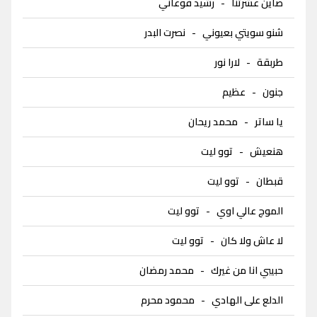
صاين عشرتنا
-
رشيد فوعاني
شنو سويتي بعيوني
-
نصرت البدر
طربقة
-
لارا نور
جنون
-
عظيم
يا ساتر
-
محمد ريحان
هنعيش
-
توو ليت
قبطان
-
توو ليت
الموج عالي اوي
-
توو ليت
لا عاش ولا كان
-
توو ليت
حبيبي انا من غيرك
-
محمد رمضان
الدلع على الهادي
-
محمود محرم