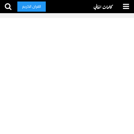
كلمات اغاني
القران الكريم