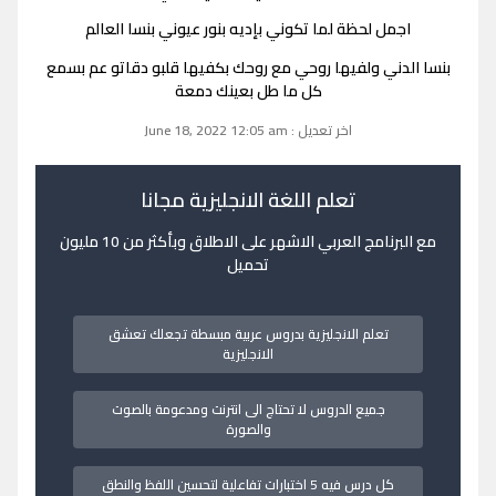
اجمل لحظة لما تكوني بإديه بنور عيوني بنسا العالم
بنسا الدني ولفيها روحي مع روحك بكفيها قلبو دقاتو عم بسمع
كل ما طل بعينك دمعة
اخر تعديل : June 18, 2022 12:05 am
تعلم اللغة الانجليزية مجانا
مع البرنامج العربي الاشهر على الاطلاق وبأكثر من 10 مليون
تحميل
تعلم الانجليزية بدروس عربية مبسطة تجعلك تعشق
الانجليزية
جميع الدروس لا تحتاج الى انترنت ومدعومة بالصوت
والصورة
كل درس فيه 5 اختبارات تفاعلية لتحسين اللفظ والنطق