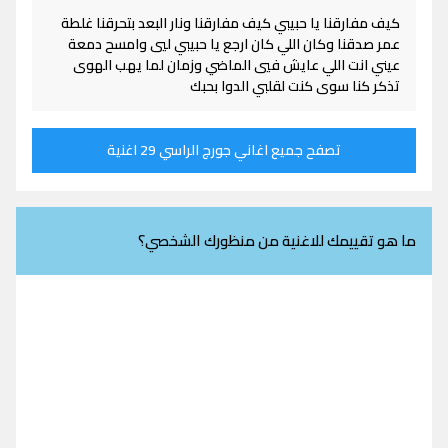
كيف مفارقنا يا حبيبي كيف مفارقنا ونار البعد بتحرقنا غلطة
عمر صدقنا وكان اللي كان ارجع يا حبيبي ليي وامسح دمعة
عيني انت اللي عايش فيي الماضي وزمان لما يهب الهوى
تذكر كنا سوى كنت لقلبي الدوا بحبك
تصفح جميع اغاني جورج الراسي 29 اغنية
ما هو تقييمك للاغنية من منظورك الشخصي؟