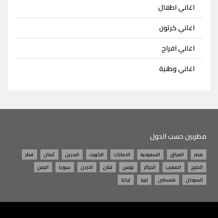
اغاني اطفال
اغاني كرتون
اغاني افراح
اغاني وطنية
مطربين حسب الدول
مصر
العراق
السعودية
الامارات
الكويت
البحرين
عُمان
قطر
الخليج
المغرب
الجزائر
تونس
لبنان
الاردن
سوريا
اليمن
السودان
فلسطين
ليبيا
تركيا