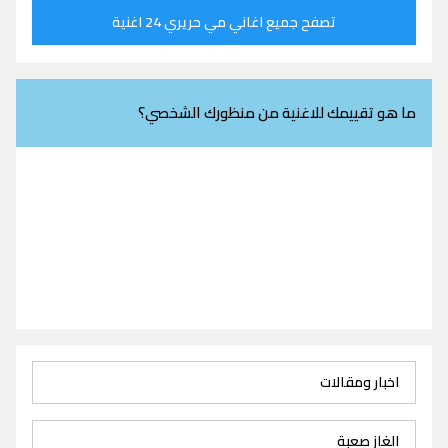
تصفح جميع اغاني مي حريري 24 اغنية
ما هو تقييمك للاغنية من منظورك الشخصي؟
اخبار ومقالات
الغاز صعبة