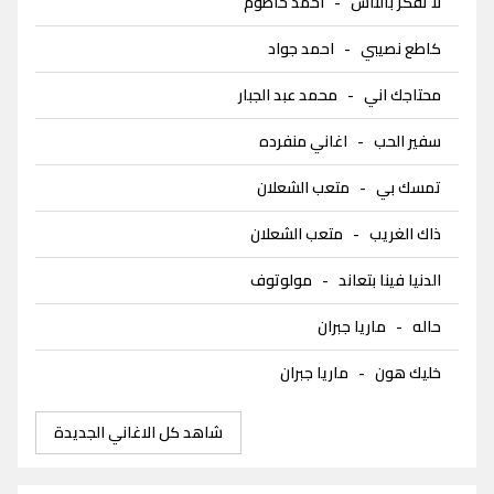
لا تفكر بالناس
-
احمد حاطوم
كاطع نصيبي
-
احمد جواد
محتاجك اني
-
محمد عبد الجبار
سفير الحب
-
اغاني منفرده
تمسك بي
-
متعب الشعلان
ذاك الغريب
-
متعب الشعلان
الدنيا فينا بتعاند
-
مولوتوف
حاله
-
ماريا جبران
خليك هون
-
ماريا جبران
شاهد كل الاغاني الجديدة