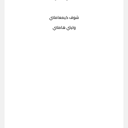
شوف كيمعاملني
وليتي هاملني