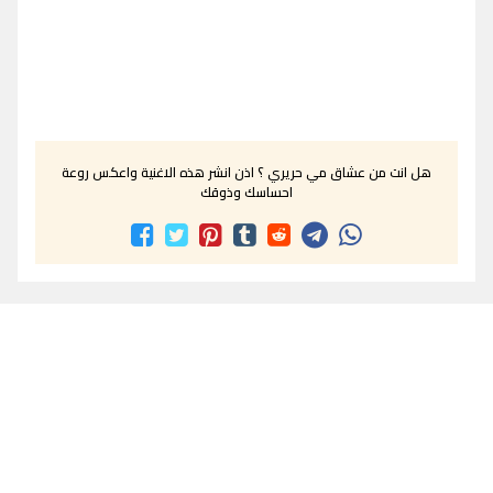
هل انت من عشاق مي حريري ؟ اذن انشر هذه الاغنية واعكس روعة
احساسك وذوقك