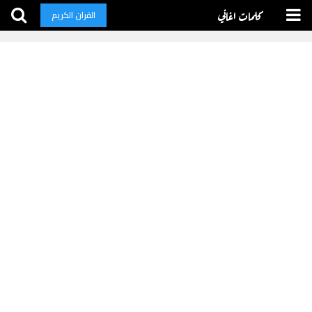
كلمات اغاني
القران الكريم