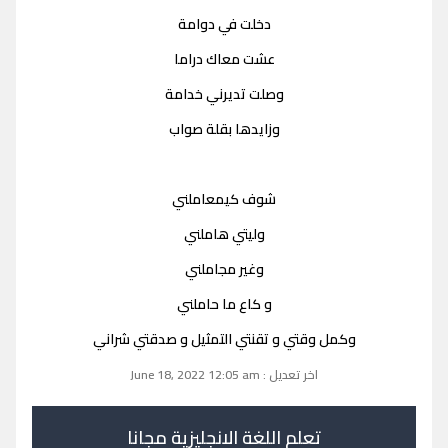
دخلت في دوامة
عشت معاك دراما
وصلت تديرني خدامة
وزايدها بقلة صواب
شوف كيمعاملني
وليتي هاملني
وغير مجاملني
و كاع ما حاملني
وكمل وقتي و تقنتي التمثيل و صدقتي شراني
اخر تعديل : June 18, 2022 12:05 am
تعلم اللغة الانجليزية مجانا