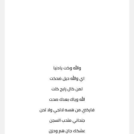
والله وكت يادنيا
اي والله حيل ضحكت
لمن كال رايح كلت
الله وياك بعدك صحت
فاركني من هسه لاتجي ولا تحن
جنحاني متحب السجن
عشكك جان هم وحزن