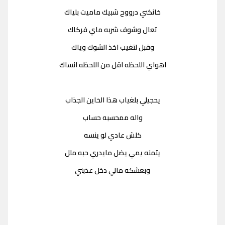
خانكني درووح شبيك ماميت بلياك
تعال وشوف شربه ماي فركاك
وقبل لتغيب اخذ الشوك وياك
اهواي اللحظه اقل من اللحظه انساك
يحجيلي بلغياب هذا الخاين الجذاب
واله ممحسبه حساب
كلش عادي لو ينسه
يتمنه يمي يضل مايدري حبه ملل
وبعشكه مالي دخل عذبني