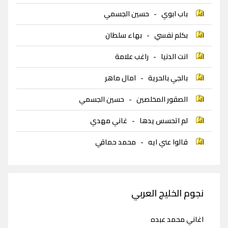
باب ابوي
-
حسين الجسمي
بكلم نفسي
-
بهاء سلطان
انت الدنيا
-
راغب علامة
بالجي بالحرية
-
امال ماهر
الصقور المخلصين
-
حسين الجسمي
لم اتحسس يدها
-
غاني مهدي
قالوا عني ايه
-
محمد حماقي
نجوم الخليج العربي
اغاني محمد عبده