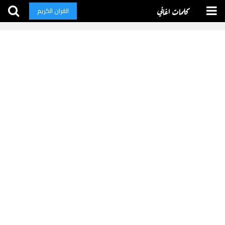
كلمات اغاني
القران الكريم