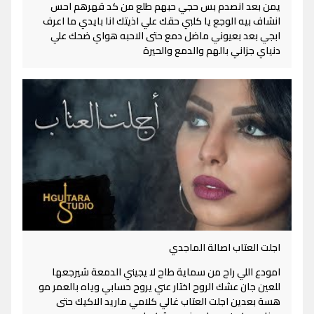
يمن بعد انصدم بس حجي حبهم طلع من كد قهرهم احس
انشاف بيه الوجع يا كلبي حقك علي اذيتك انا بايدي ما اعرف
ابجي بعد بعيوني ماضل دمع حتى الاحبه هواي ضحك علي
دنياي جزاني بالهم والدمع والحيرة
اجلت العتاب اصالة الماجدي
امودع اللي راح من سماية طاح لا يجيني الدمعة شيرجعها
للعين جان عشك الروح اختار عني يروح حسابي وياه بالعمر مو
هسة بعدين اجلت العتاب غالي كلامي ماريد الاكيك حتى