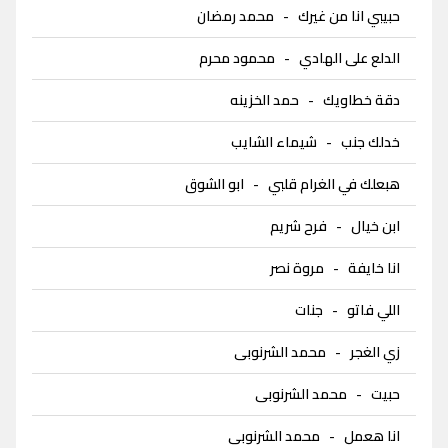
حبيبي انا من غيرك
-
محمد رمضان
الدلع على الهادي
-
محمود محرم
دقة خطاويك
-
حمد الخزينه
خدلك جنب
-
شيماء الشايب
هبعلك في الغرام قلبي
-
ابو الشوق
ابن خيال
-
فرح شريم
انا خايفة
-
مروة نصر
اللي فاتو
-
جنات
زي الغجر
-
محمد الشرنوبى
حبيت
-
محمد الشرنوبى
انا هعمل
-
محمد الشرنوبى