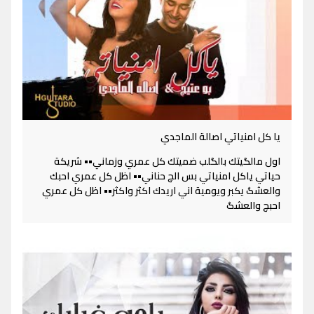
يا كل امنياتي اصالة الماجدي
اول مالگيتك بالگلب ضميتك كل عمري وزماني•• شريكة
حياتي ياكل امنياتي بس الچ حناني•• اظل كل عمري احبك
والعشگ يكبر ويومية اني اريدك اكثر واكثر•• اظل كل عمري
احبچ والعشگ