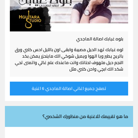
بلوه غيابك اصالة الماجدي
لوه غيابك تهد الحيل مصيبة وابقى اون بالليل احس كلبي ورق
بالريح يطير ويا الهوا ويميل شوكي الك ماينحزر يمكن بكد
النجم حيل ملهوف لحنانك وانت ماعندك علم غالي واتمنى تجي
شكد الك ابچي واحن كلبي مثل
تصفح جميع اغاني اصالة الماجدي 6 اغنية
ما هو تقييمك للاغنية من منظورك الشخصي؟