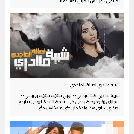
بمنامي كون بس ليمرني بعشكه لا
شبيه ماادري اصالة الماجدي
شَبِيهٌ ماادري هَذَا مو اني•• تُونِي حَسَيْت حَسَيْت بجروحي••
شجابني لِوَاحِد يحرگ بدمي خلي اتلاحگ اتلاحگ لروحي•• ارجع
لِصَدْرِي يگلبي هَذَا وَاحِدٌ خَان حِبِّي ميستاهل حَتَّى