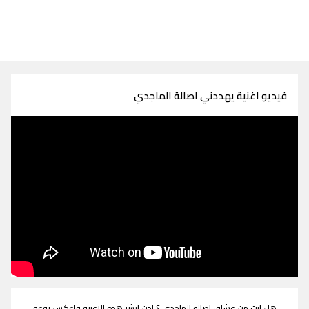
فيديو اغنية يهددني اصالة الماجدي
هل انت من عشاق اصالة الماجدي ؟ اذن انشر هذه الاغنية واعكس روعة