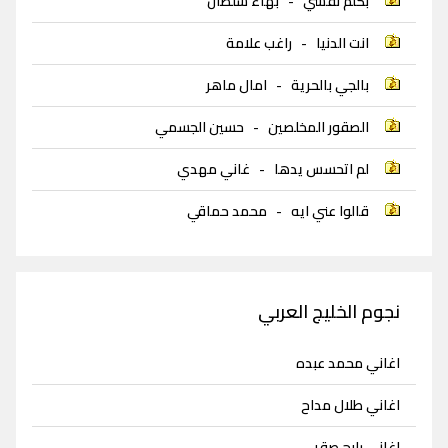
بكلم نفسي
-
بهاء سلطان
انت الدنيا
-
راغب علامة
بالجي بالحرية
-
امال ماهر
الصقور المخلصين
-
حسين الجسمي
لم اتحسس يدها
-
غاني مهدي
قالوا عني ايه
-
محمد حماقي
نجوم الخليج العربي
اغاني محمد عبده
اغاني طلال مداح
اغاني رابح صقر