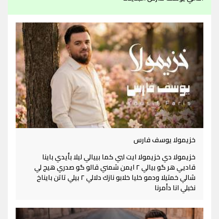
خزيمولا يوسف فارس
خزيمولا دي خزيمولا ايت لبي كما بييالي ليلا بأيدي باينا
قاديي هر گو بيالي ٢ ايمن شمني قالو گو صدري هيج لي
شالي خمتيلا ودمو خليا خلابو نازك دلالي ٢ بيلي تاتن بايناخ
نخبلي انا دأمرنا