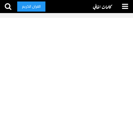
كلمات اغاني
القران الكريم