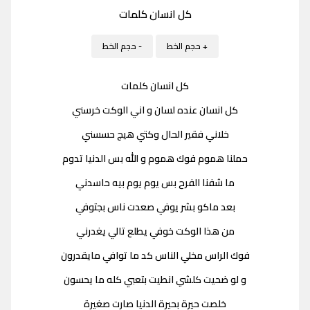
كل انسان كلمات
+ حجم الخط
- حجم الخط
كل انسان كلمات
كل انسان عنده لسان و اني الوكت خرسني
خلاني فقير الحال وكتي هيج حسسني
حملنا هموم فوك هموم و الله بس الدنيا تدوم
ما شفنا الفرح بس يوم يوم بيه حاسدني
بعد ماكو بشر يوفي صعدت ناس بجتوفي
من هذا الوكت خوفي يطلع تالي يغدرني
فوك الراس مخلي الناس كد ما توافي مايقدرون
و لو ضحيت كلشي انطيت بتعبي كله ما يحسون
خلصت حيرة بحيرة الدنيا صارت صغيرة