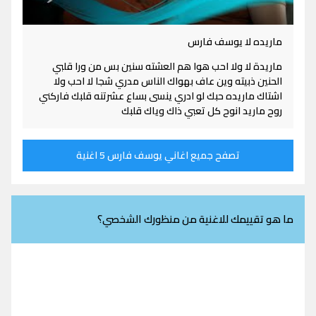
ماريده لا يوسف فارس
ماريدة لا ولا احب هوا هم العشته سنين بس من ورا قلبي
الحنين ذبيته وين عاف بهواك الناس مدري شجا لا احب ولا
اشتاك ماريده حبك لو ادري ينسى بساع عشرتنه قلبك فاركني
روح ماريد انوح كل تعبي ذاك وياك قلبك
تصفح جميع اغاني يوسف فارس 5 اغنية
ما هو تقييمك للاغنية من منظورك الشخصي؟