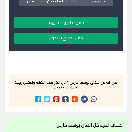
كل درس فيه 5 اختبارات تفاعلية لتحسين اللفظ والنطق
حمل تطبيق الاندرويد
حمل تطبيق الايفون
هل انت من عشاق يوسف فارس ؟ اذن انشر هذه الاغنية واعكس روعة
احساسك وذوقك
كلمات اغنية كل انسان يوسف فارس