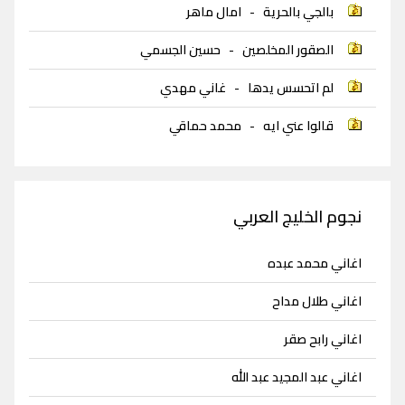
بالجي بالحرية
-
امال ماهر
الصقور المخلصين
-
حسين الجسمي
لم اتحسس يدها
-
غاني مهدي
قالوا عني ايه
-
محمد حماقي
نجوم الخليج العربي
اغاني محمد عبده
اغاني طلال مداح
اغاني رابح صقر
اغاني عبد المجيد عبد الله