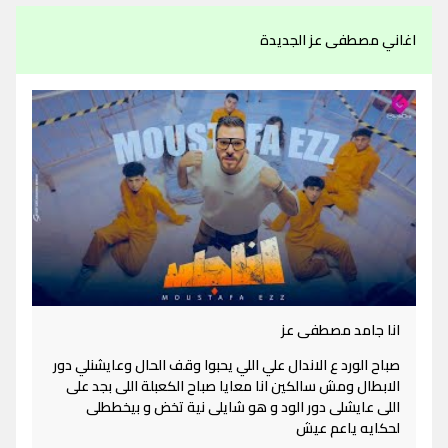
اغاني مصطفى عز الجديدة
انا جامد مصطفى عز
صباح الورد ع الاندال علي اللي يحبوا وقف الحال وعايشنلي دور
الابطال ومش سالكين انا معايا صباح الكعبلة اللى بجد على
اللى عايشلى دور الود و هو شايلى نية تخض و بيخططلى
لحكايه ياعم عيش