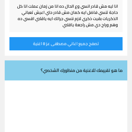
انا ليه مش قادر انسي وع الحال ده انا من زمان عملت انا كل
حاجة تنسي فاضل ايه كمان مش قادر حتي اعيش تعباني
الذكريات بقيت ذكري لازم ننسي جرالك ايه ياقلبي اقسي ده
وهم وراح دي مش راجعة ياقلبي
تصفح جميع اغاني مصطفى عز 8 اغنية
ما هو تقييمك للاغنية من منظورك الشخصي؟