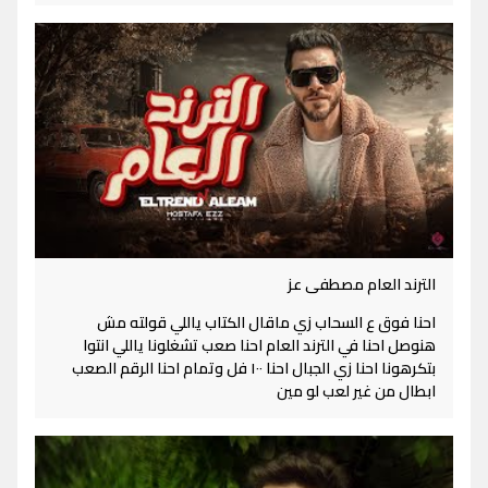
الترند العام مصطفى عز
احنا فوق ع السحاب زي ماقال الكتاب ياللي قولته مش
هنوصل احنا في الترند العام احنا صعب تشغلونا ياللي انتوا
بتكرهونا احنا زي الجبال احنا ١٠٠ فل وتمام احنا الرقم الصعب
ابطال من غير لعب لو مين