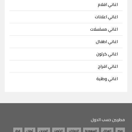
اغاني افلام
اغاني اعلانات
اغاني مسلسلات
اغاني اطفال
اغاني كرتون
اغاني افراح
اغاني وطنية
مطربين حسب الدول
مصر
العراق
السعودية
الامارات
الكويت
البحرين
عُمان
قطر