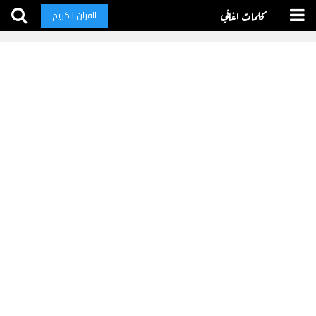
كلمات اغاني
القران الكريم