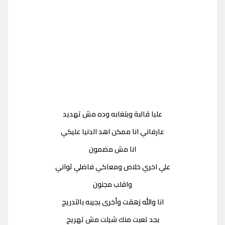
عليا قالبة وبتغابه وده مش تهديد
عارفاني انا ممكن اهد الدنيا عليكي
انا مش مضمون
علي اخري خلاص ومعاكي فاضلي ثواني
واقلب مجنون
انا والله زهقت وأخرى بجيبه بالتدريج
بجد تعبت منك شيلت مش تهريج