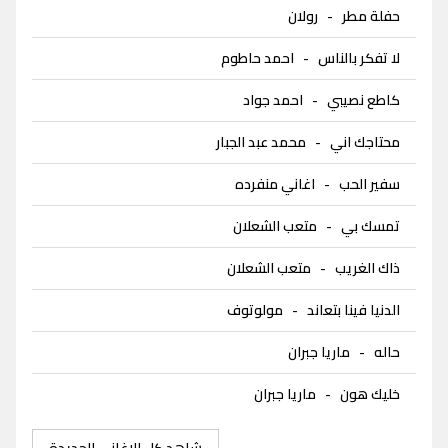
حفلة مطر
-
رولان
لا تفكر بالناس
-
احمد حاطوم
كاطع نصيبي
-
احمد جواد
محتاجك اني
-
محمد عبد الجبار
سفير الحب
-
اغاني منفرده
تمسك بي
-
متعب الشعلان
ذاك الغريب
-
متعب الشعلان
الدنيا فينا بتعاند
-
مولوتوف
حاله
-
ماريا جبران
خليك هون
-
ماريا جبران
شاهد كل الاغاني الجديدة