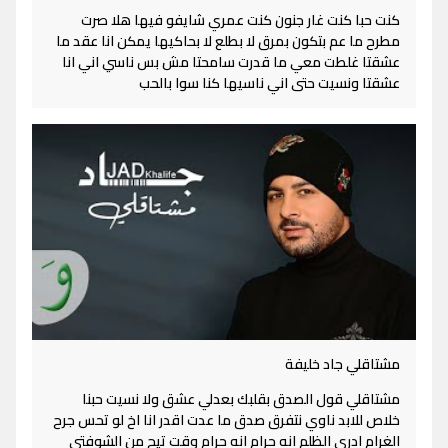
كنت حبا كنت غار جنون كنت عمري شايفو فيها هلا صرت
مطرح ما عم بتكون بمرق لا بطلع لا بحاكيها يمكن انا عقد ما
عشقتا غلطت معي ما قدرت سامحتا مش بس ناسي اني انا
عشقتا ونسيت حتى اني ناسيها كنا سوا بالحب
مشتاقلي جاد خليفة
مشتاقلي قول الصدق بقلبك بعدلي عشق ولا نسيت حبنا
خلاص للابد ناوي نتفرق صدق ما عدت اقدر انا اخ لو تحس جرح
الغرام ادري الظلم انه حرام انه حرام وقت تيح من الشوفتي