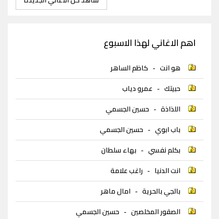
اهم الاغاني لهذا الاسبوع
هو انت
-
كاظم الساهر
حبيتك
-
عمرو دياب
اللذاذة
-
حسين الجسمي
باب ابوي
-
حسين الجسمي
بكلم نفسي
-
بهاء سلطان
انت الدنيا
-
راغب علامة
بالجي بالحرية
-
امال ماهر
الصقور المخلصين
-
حسين الجسمي