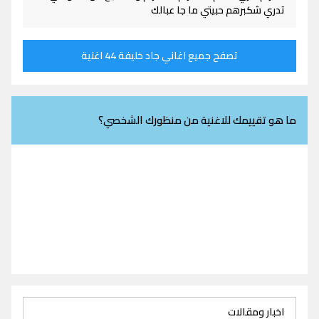
تدري شكبرهم حبيتي ما جا عبالك
تصفح جميع اغاني جاد خليفة 44 اغنية
ما هو تقييمك للاغنية من منظورك الشخصي؟
اخبار ومقالات