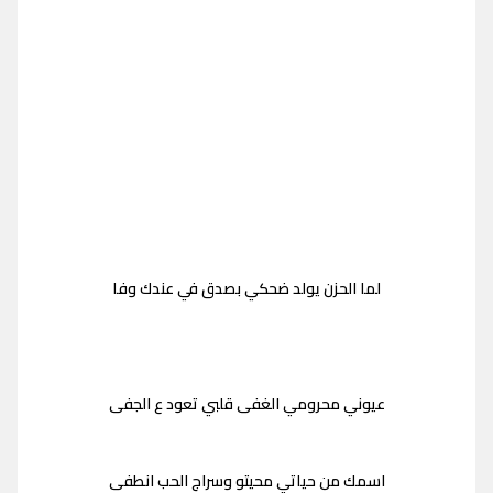
لما الحزن يولد ضحكي بصدق في عندك وفا
عيوني محرومي الغفى قلبي تعود ع الجفى
اسمك من حياتي محيتو وسراج الحب انطفى