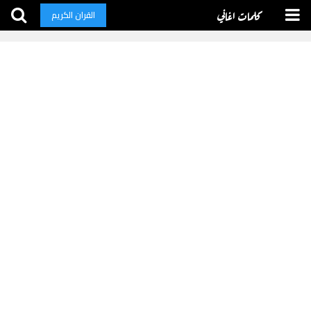
كلمات اغاني
القران الكريم