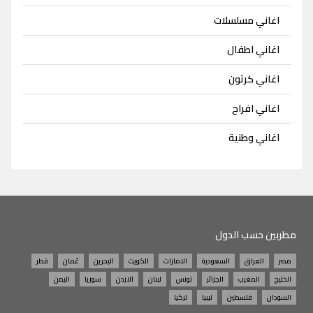
اغاني مسلسلات
اغاني اطفال
اغاني كرتون
اغاني افراح
اغاني وطنية
مطربين حسب الدول
مصر
العراق
السعودية
الامارات
الكويت
البحرين
عُمان
قطر
الخليج
المغرب
الجزائر
تونس
لبنان
الاردن
سوريا
اليمن
السودان
فلسطين
ليبيا
تركيا