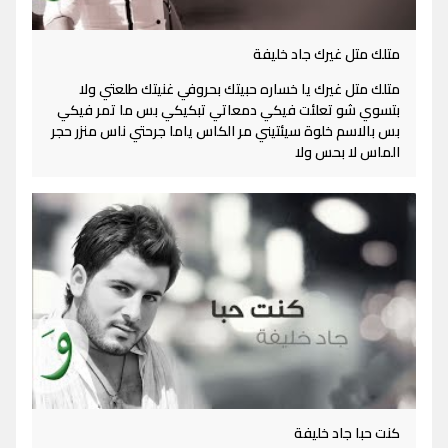
متلك متل غيرك جاد خليفة
متلك متل غيرك يا خساره حبيتك بحروفي غنيتك طلعتي ولا
بتسوي شو تعلئت فيكي دمعاتي تبكيكي بس ما تمر فيكي
بس بالاسم خلوة سيئتيني مر الكاس ياما جرحتي ناس منزر حجر
الماس لا بحس ولا
كنت حبا جاد خليفة