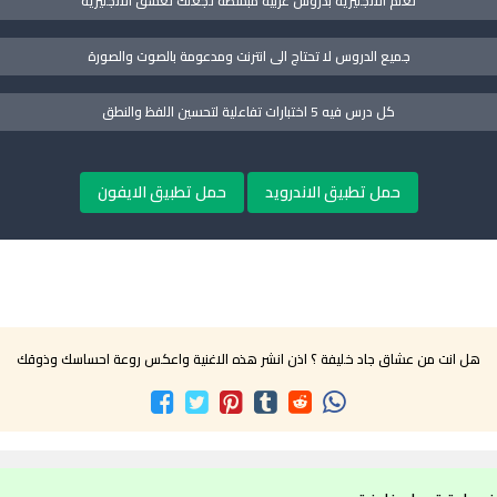
تعلم الانجليزية بدروس عربية مبسطة تجعلك تعشق الانجليزية
جميع الدروس لا تحتاج الى انترنت ومدعومة بالصوت والصورة
كل درس فيه 5 اختبارات تفاعلية لتحسين اللفظ والنطق
حمل تطبيق الاندرويد
حمل تطبيق الايفون
هل انت من عشاق جاد خليفة ؟ اذن انشر هذه الاغنية واعكس روعة احساسك وذوقك