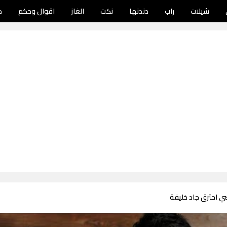
شيلات
راب
دندنها
نكت
الغاز
اقوال وحكم
د
ي احترق جاد خليفة