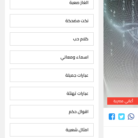
الغاز صعبة
نكت مضحكة
كلام حب
اسماء ومعاني
عبارات جميلة
عبارات تهنئة
أغاني مصرية
اقوال حكم
امثال شعبية