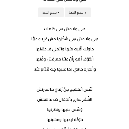
+ حجم الخط
- حجم الخط
هي ولا مش هي كلمات
هِيَ وَلَا مَش هِي شَكْلِهَا مَش غَرِيبٌ عَلِيًّا
حَاوَلَت أَقْرَبُ مِنْهَا واتملي فـ حُسْنِهَا
الْخَوْف أَهُو بِأَنَّ عَلِيًّا معرفش وَقْتِهَا
وَالْحِيرَة جاتني لِمَا عنيها جِت قُدَّام عَنْيًا
نَفْس الْمَلاَمِح مِنْ زَمَانٍ ماتغيرتش
الشَّعْر سارِح بِالْجَمَال دَه مالتقتش
وَنَفْس عنيها ونظرتها
حَرَكَة ايديها ومشيتها