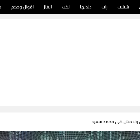
شيلات
راب
دندنها
نكت
الغاز
اقوال وحكم
د
 ولا مش هي محمد سعيد