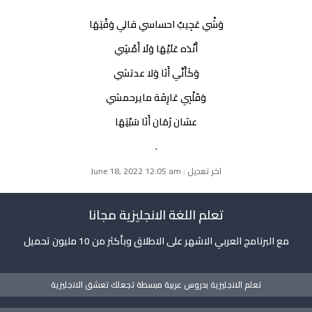
وَشْي عَجِيبٌ احساسي قالي وَقْتِهَا
أَنْدَه عَلَيْهَا وَلَا أَمْشِي
وَكَأَنِّي أَنَا وَلا عدتشي
وَقَلْبِي عَارِفَة مايرحمشي
عشان زَمَان أَنَا سَبْتِهَا
.
اخر تعديل : June 18, 2022 12:05 am
تعلم اللغة الانجليزية مجانا
مع البرنامج العربي الاشهر على الاطلاق وبأكثر من 10 مليون تحميل
تعلم الانجليزية بدروس عربية مبسطة تجعلك تعشق الانجليزية