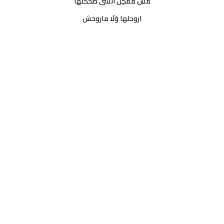
مَش مُمْكِنٌ أَنْسَى ضحكتها
اروحلها وَلَا ماروحش