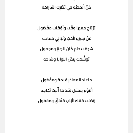
كُنّ الْمَحَبَّةِ فِي نَظَرِك اسْتِرَاحَة
تَرْتَاح مَعَهَا وَقْت وَأَوْقَات مَفْصُول
عَنْ سِيرَةِ الْحَبّ وَلَيَالِي كفاحه
هُدِمَت حَلَم كَان نَاصِعٌ ومجمول
تَوَشَّحَت بِيضٌ النوايا وشاحه
ماعاد للمعاذر قِيمَة وَمَفْعُول
الْيَوْم يفشل بَعْدَ مَا أُثْبِتَ نَجَاحِه
وَصَلَت مَعَك الْبَاب مُغْلَقٌ ومقفول