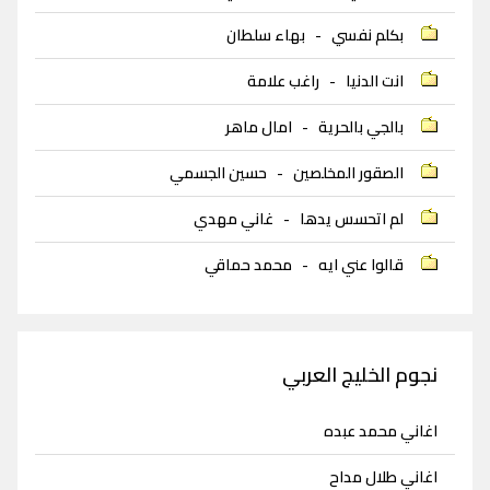
بكلم نفسي
-
بهاء سلطان
انت الدنيا
-
راغب علامة
بالجي بالحرية
-
امال ماهر
الصقور المخلصين
-
حسين الجسمي
لم اتحسس يدها
-
غاني مهدي
قالوا عني ايه
-
محمد حماقي
نجوم الخليج العربي
اغاني محمد عبده
اغاني طلال مداح