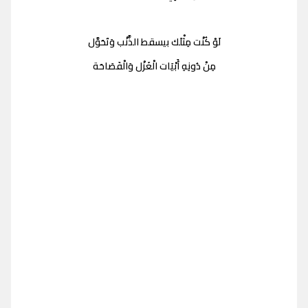
لَوْ كُنْت مِثْلَك بيسقط الذَّنْب وَتَحَوَّل
مِنْ دُونِهِ أَبْيَات الْغَزْل وَالْفَصَاحَة