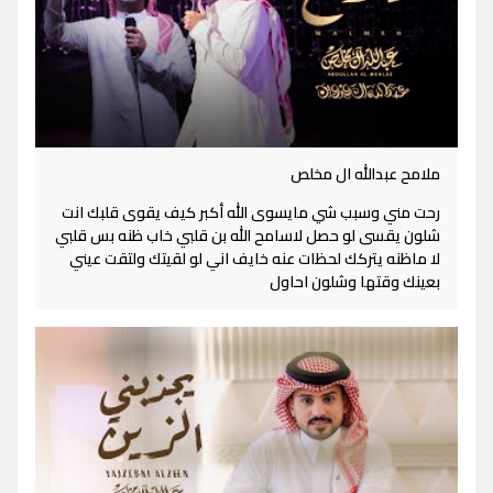
ملامح عبدالله ال مخلص
رحت مني وسبب شي مايسوى الله أكبر كيف يقوى قلبك انت
شلون يقسى لو حصل لاسامح الله بن قلبي خاب ظنه بس قلبي
لا ماظنه يتركك لحظات عنه خايف اني لو لقيتك ولتقت عيني
بعينك وقتها وشلون احاول