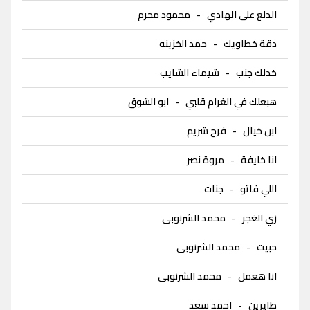
الدلع على الهادي
-
محمود محرم
دقة خطاويك
-
حمد الخزينه
خدلك جنب
-
شيماء الشايب
هبعلك في الغرام قلبي
-
ابو الشوق
ابن خيال
-
فرح شريم
انا خايفة
-
مروة نصر
اللي فاتو
-
جنات
زي الغجر
-
محمد الشرنوبى
حبيت
-
محمد الشرنوبى
انا هعمل
-
محمد الشرنوبى
طايرين
-
احمد سعد