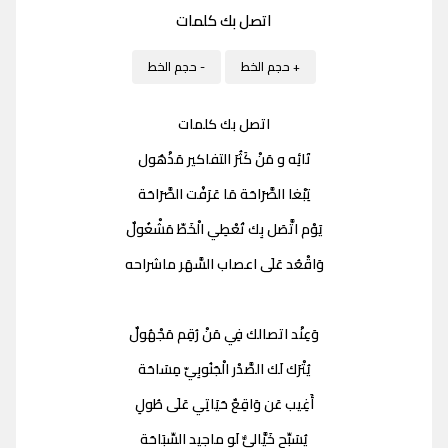
اتصل بك كلمات
+ حجم الخط
- حجم الخط
اتصل بك كلمات
تَائِه و مَنْ كَثُرَ التفاكير مَذْهُول
تِبْغا الصَّرَاحَة مَا عَرَفْت الصَّرَاحَة
يَوْم اتَّصَل بِك تُعْطِي الْخَطّ مَشْغُولٌ
وَاقْعُد عَلَى اعصاب السَّهَر ماشراحه
وَعِنْد اتصالك فِي مَنْ رُقِم مَجْهُولٌ
يُتْرَك لَك الصَّدْر الْجَنُوبِيّ مِسَاحَة
أَغِيب عَن وَاقِعٌ حَيَاتِي عَلَى طُولِ
يُسَبِّح خَيَّالِيٌّ لَو ماجيد السِّبَاحَة