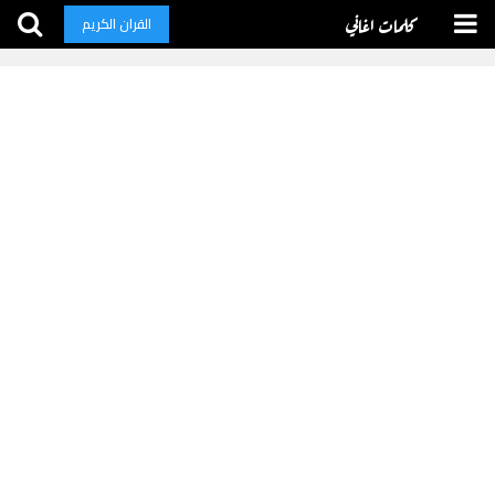
كلمات اغاني
القران الكريم