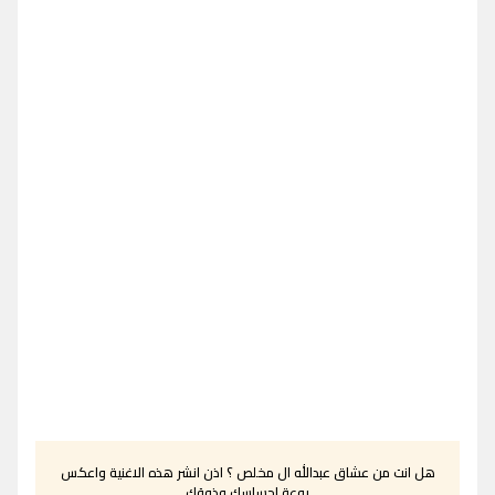
هل انت من عشاق عبدالله ال مخلص ؟ اذن انشر هذه الاغنية واعكس
روعة احساسك وذوقك