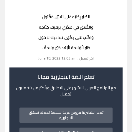
الصَّبْر رِحْلَتِه عَلَى نَعْشٍ مَقْتُول
وَالضِّيق فِي صَدْرِي يرفرف جَنَاحِه
وَاكْتُب عَلَى ذِكْرَى تماديك لَا حَوْلَ
طَيْر الْفِلَاحَة الْبُعْد طَيْر فِلَاحَةٌ .
اخر تعديل : June 18, 2022 12:05 am
تعلم اللغة الانجليزية مجانا
مع البرنامج العربي الاشهر على الاطلاق وبأكثر من 10 مليون
تحميل
تعلم الانجليزية بدروس عربية مبسطة تجعلك تعشق
الانجليزية