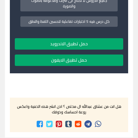
جميع الدروس لا تحتاج الى انترنت ومدعومة بالصوت
والصورة
كل درس فيه 5 اختبارات تفاعلية لتحسين اللفظ والنطق
حمل تطبيق الاندرويد
حمل تطبيق الايفون
هل انت من عشاق عبدالله ال مخلص ؟ اذن انشر هذه الاغنية واعكس
روعة احساسك وذوقك