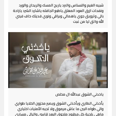
شبيه الغيم والنسناس والبرد ياريح المسك والريحان والورد
ونفحات ازرق العود المعتق ياطبع الجافله ياشارد الشرد ياراحة
بالي وترويق جوي ياهمالي وبراقي ونوي فديتك خاف فيني
الله واتق ليا من غبت
ياخدني الشوق عبدالله ال مخلص
يأخذني الطاري ويأخذني الشوق ويصير مخزون الخلايا طواري
والي طواه البين ما عاش مرموق ولا تجيه الأمنيات اختياري
ماهي بلحية كل مطرود ملحوق البعد قاسي واليالي مساري