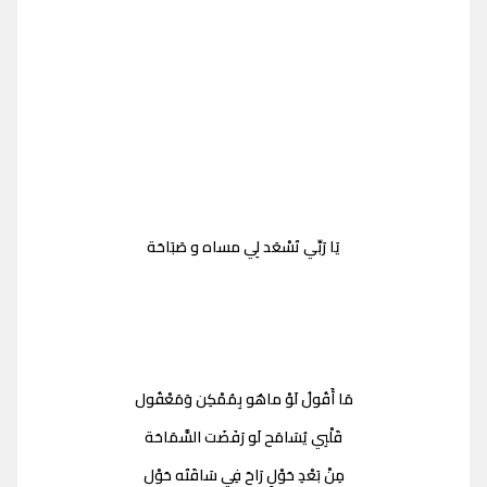
يَا رَبِّي تَسْعَد لِي مساه و صَبَاحَة
مَا أَقُولُ لَوْ ماهُو بِمُمْكِن وَمَعْقُول
قَلْبِي يُسَامَح لَو رَفَضَت السَّمَاحَة
مِنْ بَعْدِ حَوْلٍ رَاحَ فِي سَاقَتَه حَوْل