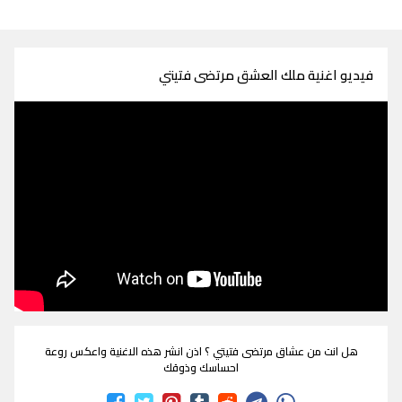
فيديو اغنية ملك العشق مرتضى فتيتي
هل انت من عشاق مرتضى فتيتي ؟ اذن انشر هذه الاغنية واعكس روعة
احساسك وذوقك