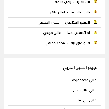
انت الدنيا
-
راغب علامة
بالجي بالحرية
-
امال ماهر
الصقور المخلصين
-
حسين الجسمي
لم اتحسس يدها
-
غاني مهدي
قالوا عني ايه
-
محمد حماقي
نجوم الخليج العربي
اغاني محمد عبده
اغاني طلال مداح
اغاني رابح صقر