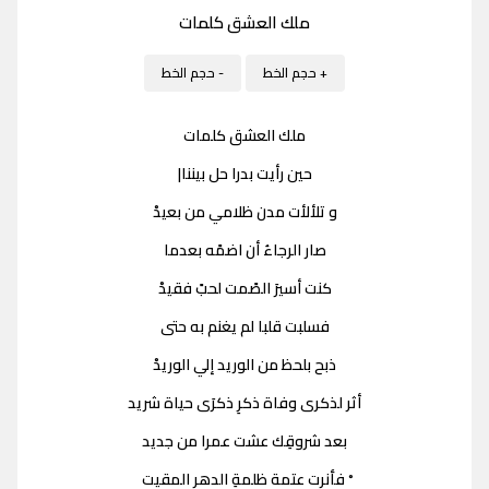
ملك العشق كلمات
+ حجم الخط
- حجم الخط
ملك العشق كلمات
حين رأيت بدرا حل بيننا|
و تلألأت مدن ظلامي من بعيدْ
صار الرجاءُ أن اضمًه بعدما
كنت أسيرَ الصًمت لحبً فقيدْ
فسلبت قلبا لم يغنم به حتى
ذبح بلحظ من الوريد إلي الوريدْ
أثر لذكرى وفاة ذكرِ ذكرَى حياة شريد
بعد شروقِك عشت عمرا من جديد
ْ فأنرت عتمة ظلمةِ الدهرِ المقيت