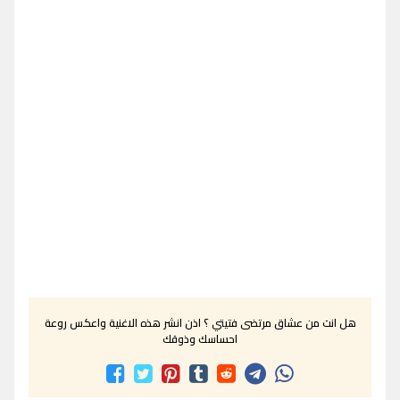
هل انت من عشاق مرتضى فتيتي ؟ اذن انشر هذه الاغنية واعكس روعة
احساسك وذوقك