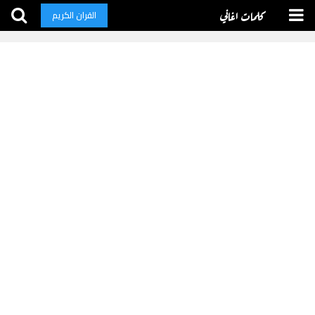
كلمات اغاني
القران الكريم