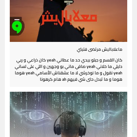
ماعلاباليش مرتضى فتيتي
كان القسم و جبتو بيدي حد ما عطاني yeah كان ذراعي و ربي
دليلي ما خلاني yeah صافي ماني بو وجهين و اللي على لساني
yeah نقول و ما نوخرشي لا ما عشقناش الأسامي yeah هوما
هوما و ما تبدل حتى شي فيهم ah هام كرهونا