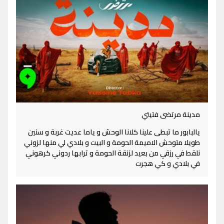
مدينة مرتضى فتيتي
يالبابور ما تبطى علينا كلانا الوحش و ياما عديت غربة و سنين
طويلا متوحش الاميمة الحومة و البيت و بلادي لي منها لزوني
نلقط في رزقي من بعيد لزنقة الحومة و ترابها ردوني كرهوني
في بلادي و كي هجرت