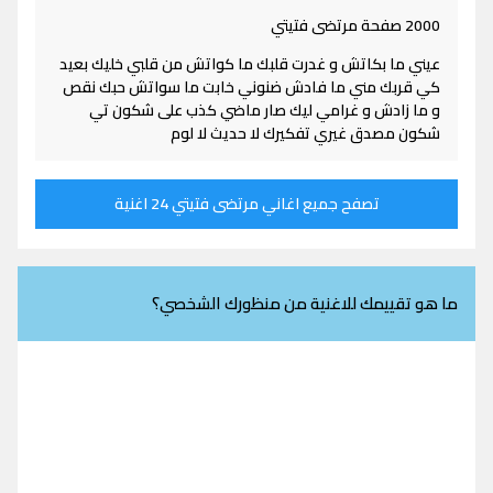
2000 صفحة مرتضى فتيتي
عيني ما بكاتش و غدرت قلبك ما كواتش من قلبي خليك بعيد
كي قربك مني ما فادش ضنوني خابت ما سواتش حبك نقص
و ما زادش و غرامي ليك صار ماضي كذب على شكون تي
شكون مصدق غيري تفكيرك لا حديث لا لوم
تصفح جميع اغاني مرتضى فتيتي 24 اغنية
ما هو تقييمك للاغنية من منظورك الشخصي؟