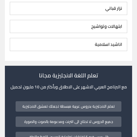
نزار قباني
ابتهالات وتواشيح
اناشيد اسلامية
تعلم اللغة الانجليزية مجانا
مع البرنامج العربي الاشهر على الاطلاق وبأكثر من 10 مليون تحميل
تعلم الانجليزية بدروس عربية مبسطة تجعلك تعشق الانجليزية
جميع الدروس لا تحتاج الى انترنت ومدعومة بالصوت والصورة
كل درس فيه 5 اختبارات تفاعلية لتحسين اللفظ والنطق