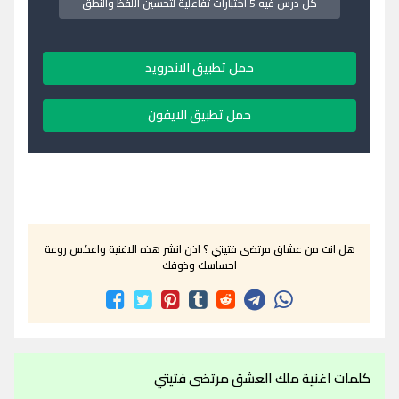
كل درس فيه 5 اختبارات تفاعلية لتحسين اللفظ والنطق
حمل تطبيق الاندرويد
حمل تطبيق الايفون
هل انت من عشاق مرتضى فتيتي ؟ اذن انشر هذه الاغنية واعكس روعة
احساسك وذوقك
كلمات اغنية ملك العشق مرتضى فتيتي