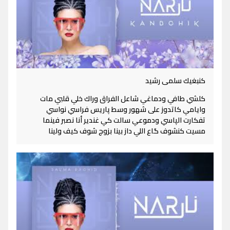
كنبغيك سلمى رشيد
كلشي طافي ودماغي شاعل الفراق وراك خلي قلبي مات
وايامي كاتدوز على شهور وسط پاريس فراسي نواسي
تفكارت الپاسي ودموعي سالت كي غندير أنا نصبر فينما
مسيت كنشوف گاع اللي داز بينا بزوج شوف كيف ولينا