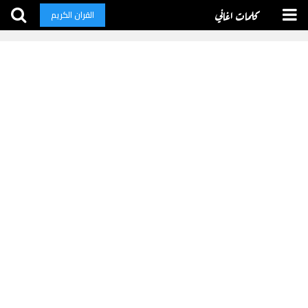
كلمات اغاني
القران الكريم