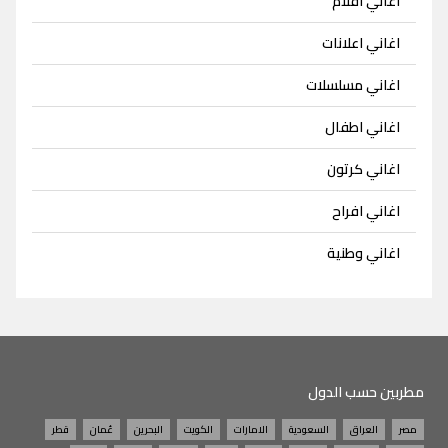
اغاني افلام
اغاني اعلانات
اغاني مسلسلات
اغاني اطفال
اغاني كرتون
اغاني افراح
اغاني وطنية
مطربين حسب الدول
مصر
العراق
السعودية
الامارات
الكويت
البحرين
عُمان
قطر