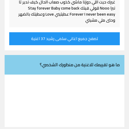
غيرك حيت اللي دوزنا ماشي كذوب صعاب الحال كيف ندير تا
نبرا Nooo قولي فينك Stay forever Baby come back
Forever I never been easy عطيتيني Love وعطيتك بالضهر
وحتى ملي مشيتي
تصفح جميع اغاني سلمى رشيد 37 اغنية
ما هو تقييمك للاغنية من منظورك الشخصي؟