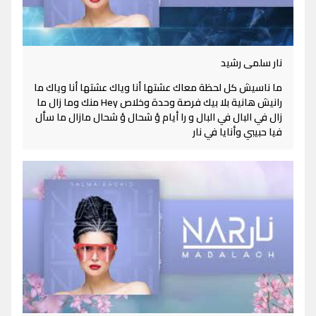
نار سلمى رشيد
ما ناسيش كل لحظة معاك عشتها أنا وياك عشتها أنا وياك ما
رانيش هانية بلا بيك فرصة وحدة وخلاص Hey منك وما زال ما
زال في البال في البال و را أيام ؤ شحال ؤ شحال مازال ما سأل
فيا حبيبي وأنايا في نار