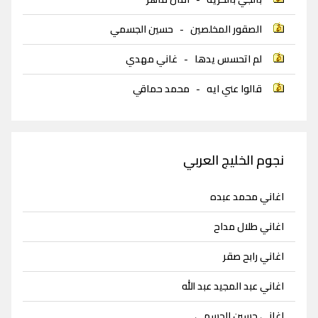
الصقور المخلصين
-
حسين الجسمي
لم اتحسس يدها
-
غاني مهدي
قالوا عني ايه
-
محمد حماقي
نجوم الخليج العربي
اغاني محمد عبده
اغاني طلال مداح
اغاني رابح صقر
اغاني عبد المجيد عبد الله
اغاني حسين الجسمي