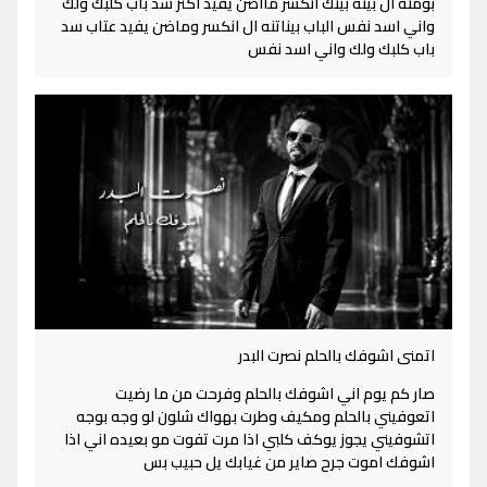
بومته ال بينه بينك انكسر ماأضن يفيد اكثر سد باب كلبك ولك
واني اسد نفس الباب بيناتنه ال انكسر وماضن يفيد عتاب سد
باب كلبك ولك واني اسد نفس
اتمنى اشوفك بالحلم نصرت البدر
صار كم يوم اني اشوفك بالحلم وفرحت من ما رضيت
اتعوفيني بالحلم ومكيف وطرت بهواك شلون لو وجه بوجه
اتشوفيني يجوز يوكف كلبي اذا مرت تفوت مو بعيده اني اذا
اشوفك اموت جرح صاير من غيابك يل حبيب بس