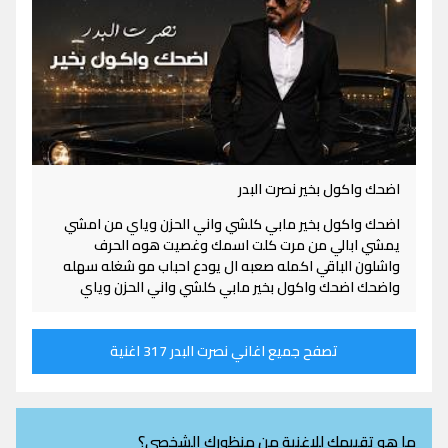
اضحك واكول بخير نصرت البدر
اضحك واكول بخير مابي كلشي واني الحزن وياي من امشي
يمشي ابالي من مرت كلت اسمك وغصيت هوه الحرف
واشلون الباقي اكمله صعبه ال يودع احباب مو شغله سهله
واضحك اضحك واكول بخير مابي كلشي واني الحزن وياي
تصفح جميع اغاني نصرت البدر 317 اغنية
ما هو تقييمك للاغنية من منظورك الشخصي؟