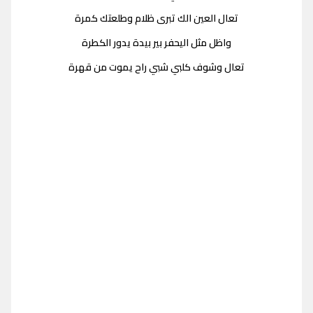
تعال العين الك تبرى ظلام وطلعتك كمرة
واظل مثل اليحفر بير بيدة يدور الكطرة
تعال وشوف كلبي شبي راح يموت من قهرة