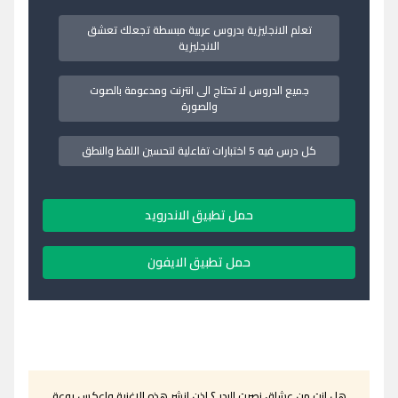
تعلم الانجليزية بدروس عربية مبسطة تجعلك تعشق
الانجليزية
جميع الدروس لا تحتاج الى انترنت ومدعومة بالصوت
والصورة
كل درس فيه 5 اختبارات تفاعلية لتحسين اللفظ والنطق
حمل تطبيق الاندرويد
حمل تطبيق الايفون
هل انت من عشاق نصرت البدر ؟ اذن انشر هذه الاغنية واعكس روعة