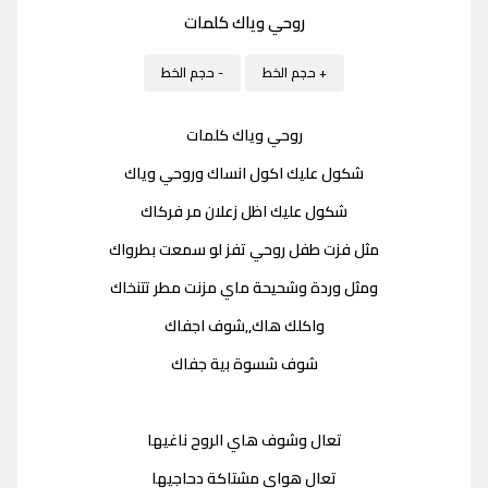
روحي وياك كلمات
+ حجم الخط
- حجم الخط
روحي وياك كلمات
شكول عليك اكول انساك وروحي وياك
شكول عليك اظل زعلان مر فركاك
مثل فزت طفل روحي تفز لو سمعت بطرواك
ومثل وردة وشحيحة ماي مزنت مطر تتنخاك
واكلك هاك,,شوف اجفاك
شوف شسوة بية جفاك
تعال وشوف هاي الروح ناغيها
تعال هواي مشتاكة دحاجيها