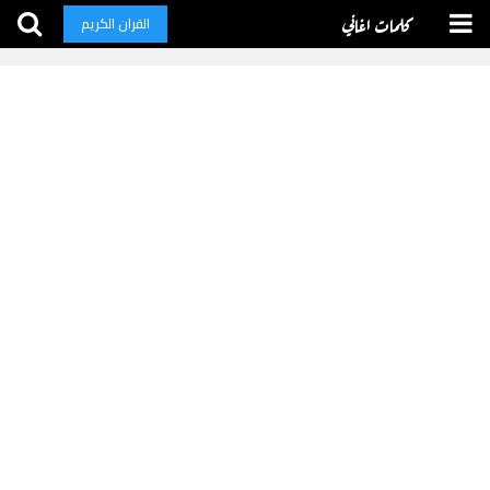
كلمات اغاني
القران الكريم