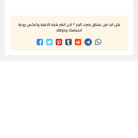
هل انت من عشاق نصرت البدر ؟ اذن انشر هذه الاغنية واعكس روعة
احساسك وذوقك