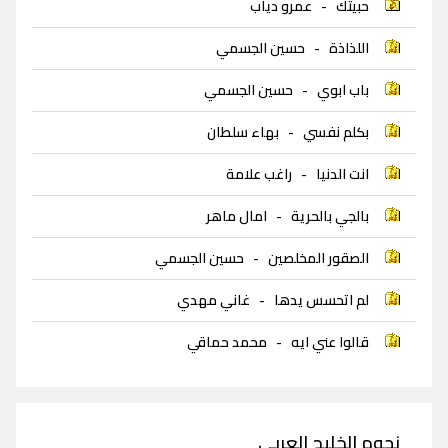
حبيتك
-
عمرو دياب
اللذاذة
-
حسين الجسمي
باب ابوي
-
حسين الجسمي
بكلم نفسي
-
بهاء سلطان
انت الدنيا
-
راغب علامة
بالجي بالحرية
-
امال ماهر
الصقور المخلصين
-
حسين الجسمي
لم اتحسس يدها
-
غاني مهدي
قالوا عني ايه
-
محمد حماقي
نجوم الخليج العربي