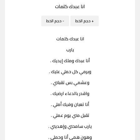
انا عبدك كلمات
+ حجم الخط
- حجم الخط
انا عبدك كلمات
يارب
أنا عبدك وملك إيديك .
وبرمي كل حملي عليك .
وعشمي بس تقبلني .
واقدر بالدعاء ارضيك .
أنا تعبان وفيك أملي .
تقبل مني يوم عملي .
يارب سامحني وإهديني .
وهون همي أنا وحملي .