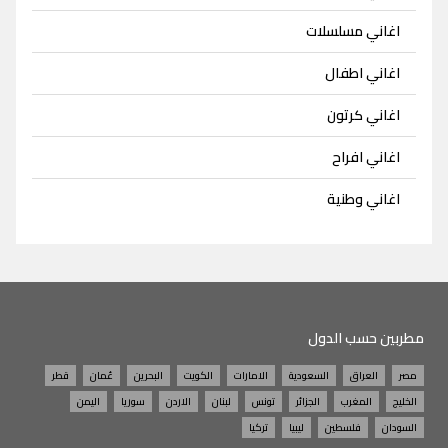
اغاني مسلسلات
اغاني اطفال
اغاني كرتون
اغاني افراح
اغاني وطنية
مطربين حسب الدول
مصر
العراق
السعودية
الامارات
الكويت
البحرين
عُمان
قطر
الخليج
المغرب
الجزائر
تونس
لبنان
الاردن
سوريا
اليمن
السودان
فلسطين
ليبيا
تركيا