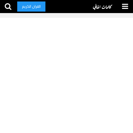
كلمات اغاني
القران الكريم