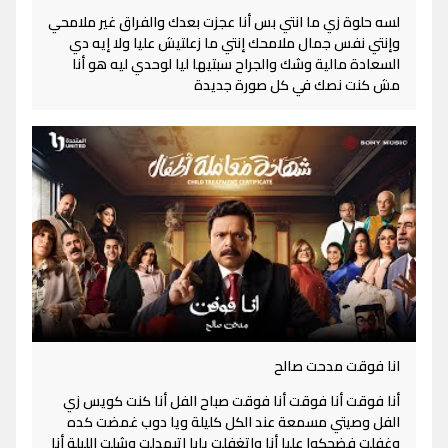
لسه حلوة زي ما انتي بس أنا عجزت بعدك والفراق غير ملامحي
وإنتي نفس جمال ملامحك إنتي ما زعلتيش عليا ولا إيه دي
السعادة مالية وشك والجراح سبتيها ليا لوحدي ليه هو أنا
مش كنت نصك في كل صورة جديدة
انا فوقت مدحت صالح
أنا فوقت أنا فوقت أنا فوقت صباح الفل أنا كنت كويس زي
الفل وصيتي مسمعة عند الكل كليلة ويا دوب غمضت كده
وغفلت فضحكوا عليا أنا واتغفلت يابا اتبهدلت وشلت الليلة أنا