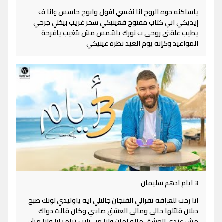
ياساكنه جوه الروح انا نفسي اقول وابوح حاسس وانا ف
إيديكي اني كتاب مفتوح فعينيكي سحر غريب بيخلي جرحي
يطيب علقتي روحي ب نورك ياشمس مش بتغيب يافرحة
المواعيد وكإنه يوم العيد نظرة عينيكي
3 ايام ادهم سليمان
انا رحت للعرافه تقرالي الفنجان جالتلي ايه ياوليدي لونك صبح
دبلان قلتلها حالي ومالي العشق صابني وكان قالت دواك
مش عندي العشق ماله امان وانا من تلات تيام يابا وانا مش