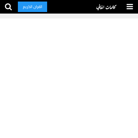
كلمات اغاني
القران الكريم