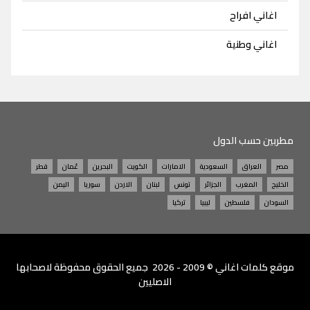
اغاني افراح
اغاني وطنية
مطربين حسب الدول
مصر
العراق
السعودية
الامارات
الكويت
البحرين
عُمان
قطر
الخليج
المغرب
الجزائر
تونس
لبنان
الاردن
سوريا
اليمن
السودان
فلسطين
ليبيا
تركيا
موقع
كلمات اغاني
© 2009 - 2026 جميع الحقوق محفوظة لاصحابها
الاصليين