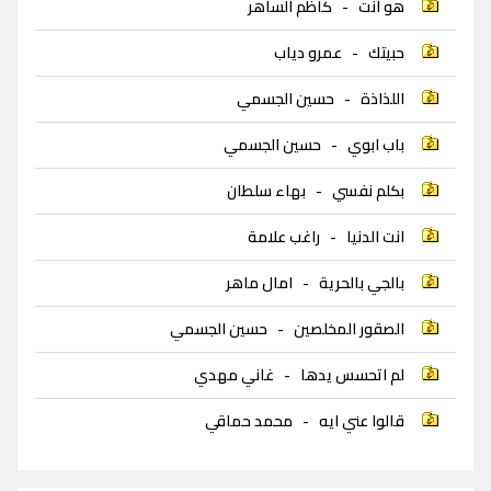
هو انت
-
كاظم الساهر
حبيتك
-
عمرو دياب
اللذاذة
-
حسين الجسمي
باب ابوي
-
حسين الجسمي
بكلم نفسي
-
بهاء سلطان
انت الدنيا
-
راغب علامة
بالجي بالحرية
-
امال ماهر
الصقور المخلصين
-
حسين الجسمي
لم اتحسس يدها
-
غاني مهدي
قالوا عني ايه
-
محمد حماقي