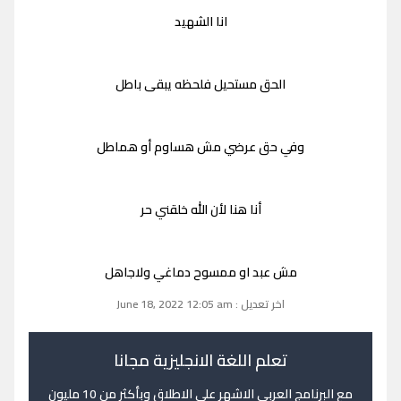
انا الشهيد
الحق مستحيل فلحظه يبقى باطل
وفي حق عرضي مش هساوم أو هماطل
أنا هنا لأن الله خلقني حر
مش عبد او ممسوح دماغي ولاجاهل
اخر تعديل : June 18, 2022 12:05 am
تعلم اللغة الانجليزية مجانا
مع البرنامج العربي الاشهر على الاطلاق وبأكثر من 10 مليون