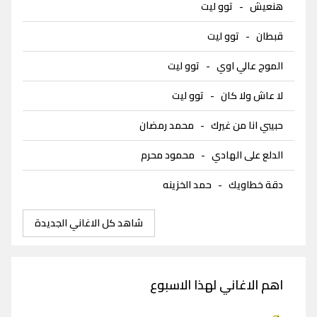
هنعيش
-
توو ليت
قبطان
-
توو ليت
الموج عالي اوي
-
توو ليت
لا عاش ولا كان
-
توو ليت
حبيبي انا من غيرك
-
محمد رمضان
الدلع على الهادي
-
محمود محرم
دقة خطاويك
-
حمد الخزينه
شاهد كل الاغاني الجديدة
اهم الاغاني لهذا الاسبوع