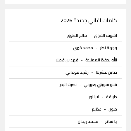
كلمات اغاني جديدة 2026
اشوف الفراق
-
فالح الطوق
وجهة نظر
-
محمد خيري
الله يحفظ المملكة
-
فهد بن فصلا
صاين عشرتنا
-
رشيد فوعاني
شنو سويتي بعيوني
-
نصرت البدر
طربقة
-
لارا نور
جنون
-
عظيم
يا ساتر
-
محمد ريحان