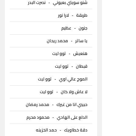
شنو سويتي بعيوني
-
نصرت البدر
طربقة
-
لارا نور
جنون
-
عظيم
يا ساتر
-
محمد ريحان
هنعيش
-
توو ليت
قبطان
-
توو ليت
الموج عالي اوي
-
توو ليت
لا عاش ولا كان
-
توو ليت
حبيبي انا من غيرك
-
محمد رمضان
الدلع على الهادي
-
محمود محرم
دقة خطاويك
-
حمد الخزينه