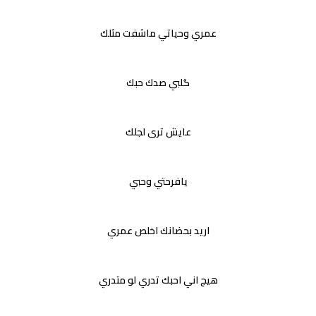
عمري وحياتي ماشفت مثلك
گلبي صدك حبك
عايش ترى لجلك
يافرحتي وحبي
اريد بحضانك اخلص عمري
هيج اني احبك تدري لو متدري