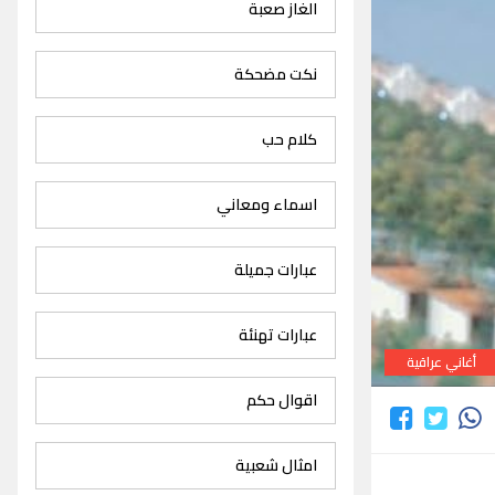
الغاز صعبة
نكت مضحكة
كلام حب
اسماء ومعاني
عبارات جميلة
عبارات تهنئة
أغاني عراقية
اقوال حكم
امثال شعبية