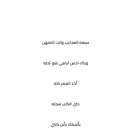
سبعه العجايب وانت ثامنهن
وياك احس ايامي شو تحله
أخذ العمر كله
حتى الكلب سجله
بأسمك يأبن كلبي