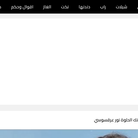
شيلات
راب
دندنها
نكت
الغاز
اقوال وحكم
د
نك الحلوة نور عرقسوسي