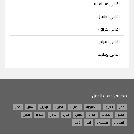
اغاني مسلسلات
اغاني اطفال
اغاني كرتون
اغاني افراح
اغاني وطنية
مطربين حسب الدول
مصر
العراق
السعودية
الامارات
الكويت
البحرين
عُمان
قطر
الخليج
المغرب
الجزائر
تونس
لبنان
الاردن
سوريا
اليمن
السودان
فلسطين
ليبيا
تركيا