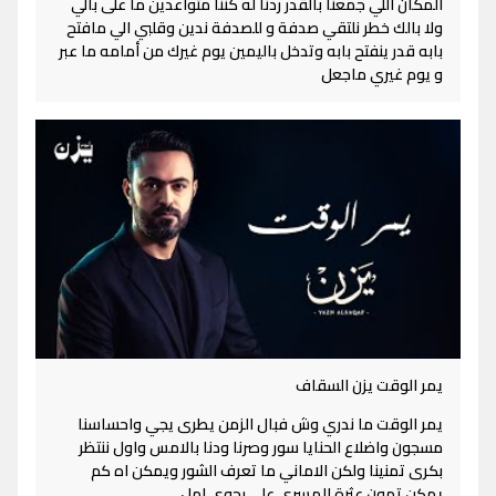
المكان اللي جمعنا بالقدر ردنا له كننا متواعدين ما على بالي
ولا بالك خطر نلتقي صدفة و للصدفة ندين وقلبي الي مافتح
بابه قدر ينفتح بابه وتدخل باليمين يوم غيرك من أمامه ما عبر
و يوم غيري ماجعل
يمر الوقت يزن السقاف
يمر الوقت ما ندري وش فبال الزمن يطرى يجي واحساسنا
مسجون واضلاع الحنايا سور وصرنا ودنا بالامس واول ننتظر
بكرى تمنينا ولكن الاماني ما تعرف الشور ويمكن اه كم
يمكن تهون عثرة المسرى على رجوى امل