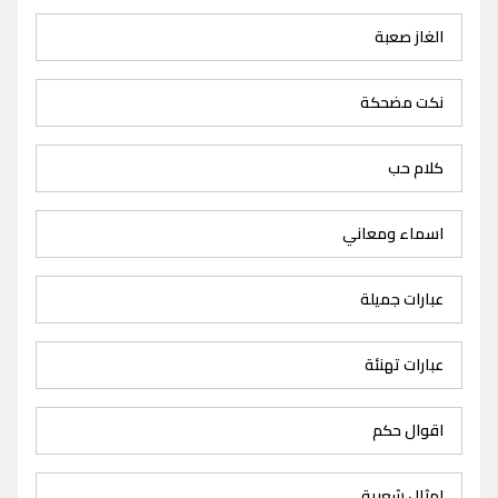
الغاز صعبة
نكت مضحكة
كلام حب
اسماء ومعاني
عبارات جميلة
عبارات تهنئة
اقوال حكم
امثال شعبية