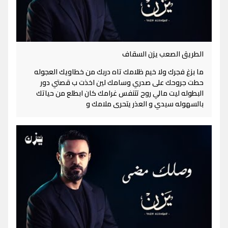
الطريق الصعب يزن السقاف
ما بزغ فجرك ولا خيم ظلامك تاه دربك من خطاويك العجوله
حطت جروحك على صدري وسامك لين اخذت ب قصتي دور
البطوله ليت مالي روح تتنفس غرامك كان ابطلع من حياتك
بالسهوله سيدي و العذر يتحرى ملامك و