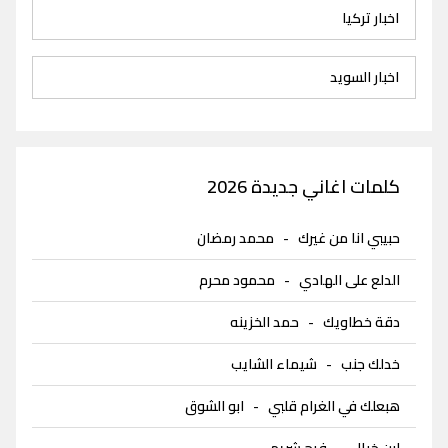
اخبار تركيا
اخبار السويد
كلمات اغاني جديدة 2026
حبيبي انا من غيرك
-
محمد رمضان
الدلع على الهادي
-
محمود محرم
دقة خطاويك
-
حمد الخزينه
خدلك جنب
-
شيماء الشايب
هبعلك في الغرام قلبي
-
ابو الشوق
ابن خيال
-
فرح شريم