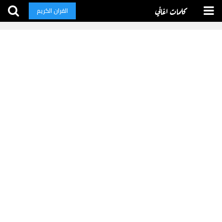
كلمات اغاني
القران الكريم