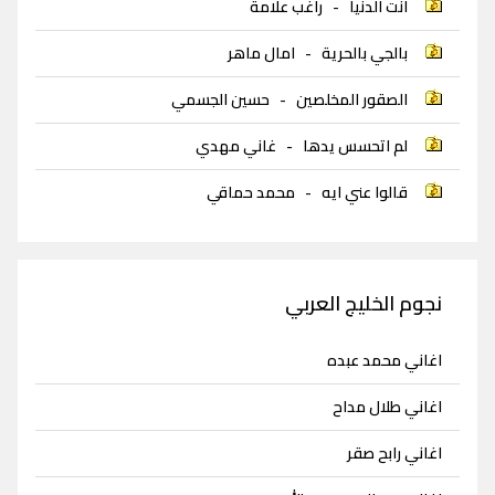
انت الدنيا
-
راغب علامة
بالجي بالحرية
-
امال ماهر
الصقور المخلصين
-
حسين الجسمي
لم اتحسس يدها
-
غاني مهدي
قالوا عني ايه
-
محمد حماقي
نجوم الخليج العربي
اغاني محمد عبده
اغاني طلال مداح
اغاني رابح صقر