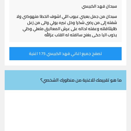
سبحان فهد الكبيسي
سبحان من جمل بعيني عيوب اللي اشوف الخطا منهوكني ولا
شفته إلى من رضى شكرا وخل غيره يولي والى من زعل
ظليتثاقلته وعفته لحاله على عرش المعاليق متعلي وكلي
يذوب اليا حكى بغنج سالفته له القلب عزالله
تصفح جميع اغاني فهد الكبيسي 175 اغنية
ما هو تقييمك للاغنية من منظورك الشخصي؟