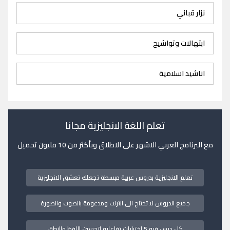
نزار قباني
ابتهالات وتواشيح
اناشيد اسلامية
تعلم اللغة الانجليزية مجانا
مع البرنامج العربي الاشهر على الاطلاق وبأكثر من 10 مليون تحميل
تعلم الانجليزية بدروس عربية مبسطة تجعلك تعشق الانجليزية
جميع الدروس لا تحتاج الى انترنت ومدعومة بالصوت والصورة
كل درس فيه 5 اختبارات تفاعلية لتحسين اللفظ والنطق