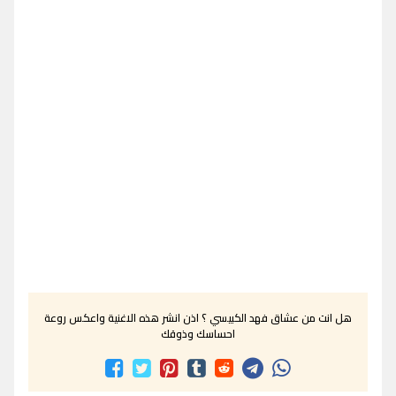
هل انت من عشاق فهد الكبيسي ؟ اذن انشر هذه الاغنية واعكس روعة
احساسك وذوقك