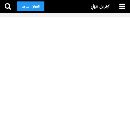
كلمات اغاني
القران الكريم