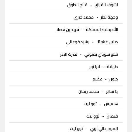
اشوف الفراق
-
فالح الطوق
وجهة نظر
-
محمد خيري
الله يحفظ المملكة
-
فهد بن فصلا
صاين عشرتنا
-
رشيد فوعاني
شنو سويتي بعيوني
-
نصرت البدر
طربقة
-
لارا نور
جنون
-
عظيم
يا ساتر
-
محمد ريحان
هنعيش
-
توو ليت
قبطان
-
توو ليت
الموج عالي اوي
-
توو ليت