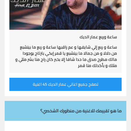
ساعة وربع عمار الديك
ساعة و ربع إلي شايفها و عم راقبها ساعة و ربع ما بينشبع
من دلالا و من جمالا ما بينشبع يا قمر إبكي بترتاح بوجودا
مالك مطرح صدق ما حدا شافا إلا بخبر كان راح منا بشر متلي و
متلك و بأكدلك منا قمر
تصفح جميع اغاني عمار الديك 45 اغنية
ما هو تقييمك للاغنية من منظورك الشخصي؟