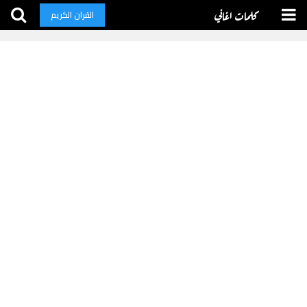
كلمات اغاني
القران الكريم