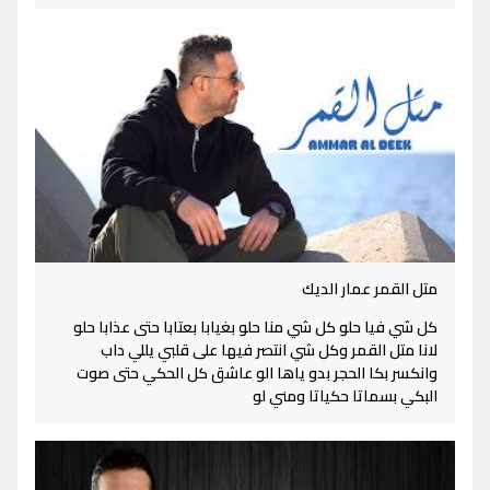
متل القمر عمار الديك
كل شي فيا حلو كل شي منا حلو بغيابا بعتابا حتى عذابا حلو
لانا متل القمر وكل شي انتصر فيها على قلبي يللي داب
وانكسر بكا الحجر بدو ياها الو عاشق كل الحكي حتى صوت
البكي بسماتا حكياتا ومني لو