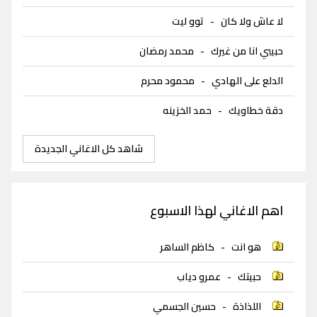
لا عاش ولا كان
-
توو ليت
حبيبي انا من غيرك
-
محمد رمضان
الدلع على الهادي
-
محمود محرم
دقة خطاويك
-
حمد الخزينه
شاهد كل الاغاني الجديدة
اهم الاغاني لهذا الاسبوع
هو انت
-
كاظم الساهر
حبيتك
-
عمرو دياب
اللذاذة
-
حسين الجسمي