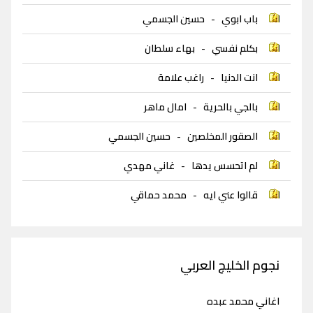
باب ابوي
-
حسين الجسمي
بكلم نفسي
-
بهاء سلطان
انت الدنيا
-
راغب علامة
بالجي بالحرية
-
امال ماهر
الصقور المخلصين
-
حسين الجسمي
لم اتحسس يدها
-
غاني مهدي
قالوا عني ايه
-
محمد حماقي
نجوم الخليج العربي
اغاني محمد عبده