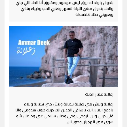
بتدوق ياولد لك روق ليش مهموم ومخنوق أنا الحلا اللي جاي
والحلا بتدوق مشي الليلة تنسهر ونغني الحب وخبيك بقلبي
وبعيوني دخلا هلضحكة
زعلانة عمار الديك
زعلانة وليش مني زعلانة بكيانة وليش مني بكيانة ويلاه
يادمع العين انت ياساقي الخدين انت دربك صوب هدومي وانا
قلي دربي وين ياروحي روحي وديلن سلامي عني وحكيلن شو
سوى فيي الهجران وحبي الن