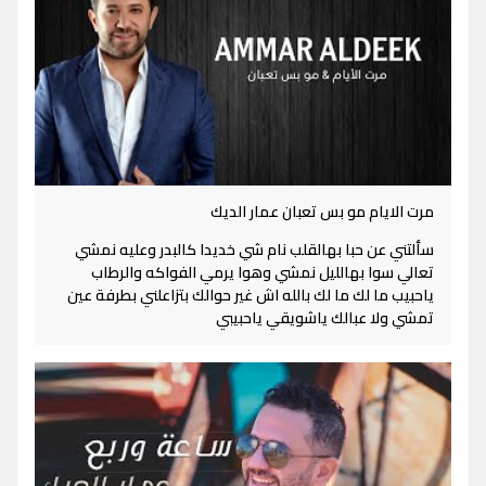
مرت الايام مو بس تعبان عمار الديك
سألتني عن حبا بهالقلب نام شي خديدا كالبدر وعليه نمشي
تعالي سوا بهالليل نمشي وهوا يرمي الفواكه والرطاب
ياحبيب ما لك ما لك بالله اش غير حوالك بتزاعلني بطرفة عين
تمشي ولا عبالك ياشويقي ياحبيبي