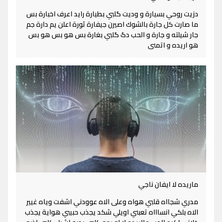
دزيت روحي بسيارة و وديت گلبي بطيارة رايد اعرف اخبارة بس
ما صارت كل جارة بالشوك اصيرن جيفارة ثورة اعلن يم دارة جم
جار شيلته و جارة و الحب دگ گلبي بغارة بس هو بس هو بس
هو اريده و اتمنى
ماريده لا ايفان ناجي
مدري شجااه قلبي هواه وعلى الاه عوودني اشفت وياه غيير
الاه بلكي انساااه تعبني اويلي شكد يجذب حبيبي هواية يجذب