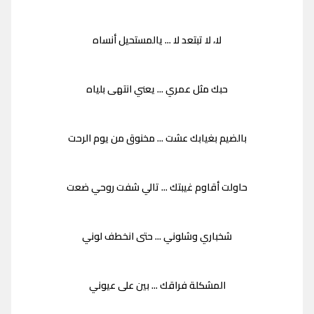
لا، لا تبتعد لا ... يالمستحيل أنساه
حبك مثل عمري ... يعني انتهى بلياه
بالضيم بغيابك عشت ... مخنوق من يوم الرحت
حاولت أقاوم غيبتك ... تالي شفت روحي ضعت
شخباري وشلوني ... حتى انخطف لوني
المشكلة فراقك ... بين على عيوني