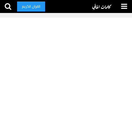
كلمات اغاني
القران الكريم