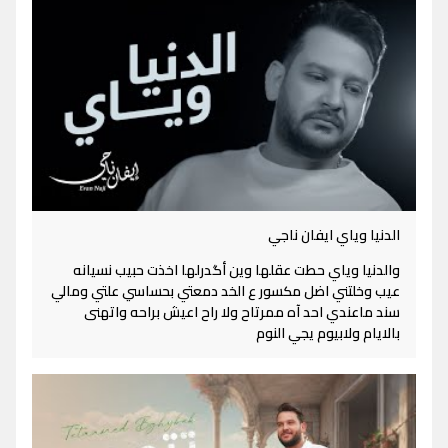
الدنيا وياي ايفان ناجي
والدنيا وياي حطت عقلها وين أگدرلها اخذت حبيب نسيانه
عيب وخلتني اضل مكسور ع الخد دمعتي بحساسي علتي ومالي
سند ماعندي احد آه ممرتاح ولا راح اعيش براحه واتهنى
بالايام ولابيوم يجي النوم