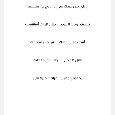
وياي بس جرحك بقى ... الروح بي متعلقة
فارقني وياك الهوى ... دزلي هواك أستنشقه
أسف على إزعاجك ... بس حيل محتاجك
الليل هد حيلي ... والشوق ما جابك
يمعود إرجعلي ... فراقك ميرهملي