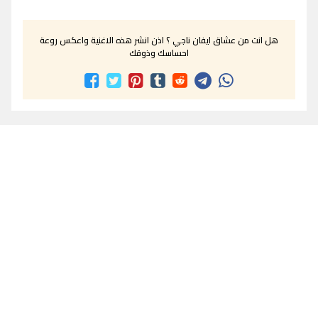
هل انت من عشاق ايفان ناجي ؟ اذن انشر هذه الاغنية واعكس روعة
احساسك وذوقك