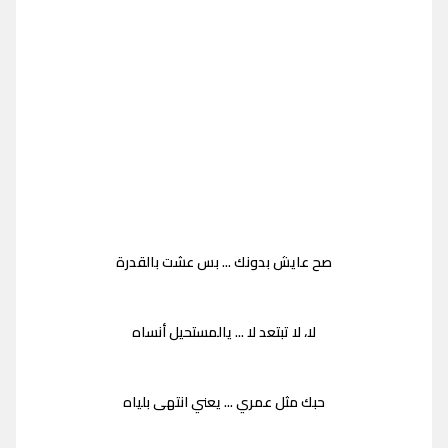
صح عايش بدونك ... بس عشت بالقدرة
لا، لا تبتعد لا ... يالمستحيل أنساه
حبك مثل عمري ... يعني انتهى بلياه