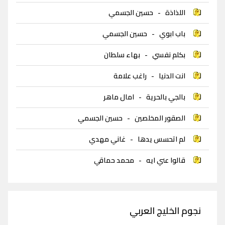
اللذاذة
-
حسين الجسمي
باب ابوي
-
حسين الجسمي
بكلم نفسي
-
بهاء سلطان
انت الدنيا
-
راغب علامة
بالجي بالحرية
-
امال ماهر
الصقور المخلصين
-
حسين الجسمي
لم اتحسس يدها
-
غاني مهدي
قالوا عني ايه
-
محمد حماقي
نجوم الخليج العربي