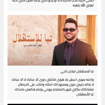
خلاني اكره الحب مااريده لا لو رجع كلبي يحبه اشيل كلبي اذبه
تعبني الله يتعبه
تبا للاستقلال ايفان ناجي
واحنه سوى اعيش بلا هوى لكلشي دوى الا غيابك لا الا غيابك
لا ماله حبيبي دوى ومجبور الك احنلك واكتب على الحيطان
مشتاگلك بگلبي قهر بالمختصر بروحي ونضر هالعين مابدلك
تبا للأستقلال