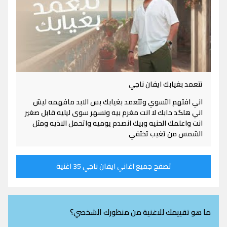
تتعمد بغيابك ايفان ناجي
اني افتهم التسوي وتتعمد بغيابك بس الابد مافهمه ليش
اني هلگد حابك لا انت مغرم بيه ونسهر سوى ليليه قابل صغير
انت واعلمك الحنيه وبيك انصدم يوميه واتحمل الاذيه ومثل
الشمس من تغيب تختفي
تصفح جميع اغاني ايفان ناجي 35 اغنية
ما هو تقييمك للاغنية من منظورك الشخصي؟