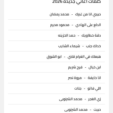
كلمات اغاني جديدة 2026
حبيبي انا من غيرك
-
محمد رمضان
الدلع على الهادي
-
محمود محرم
دقة خطاويك
-
حمد الخزينه
خدلك جنب
-
شيماء الشايب
هبعلك في الغرام قلبي
-
ابو الشوق
ابن خيال
-
فرح شريم
انا خايفة
-
مروة نصر
اللي فاتو
-
جنات
زي الغجر
-
محمد الشرنوبى
حبيت
-
محمد الشرنوبى