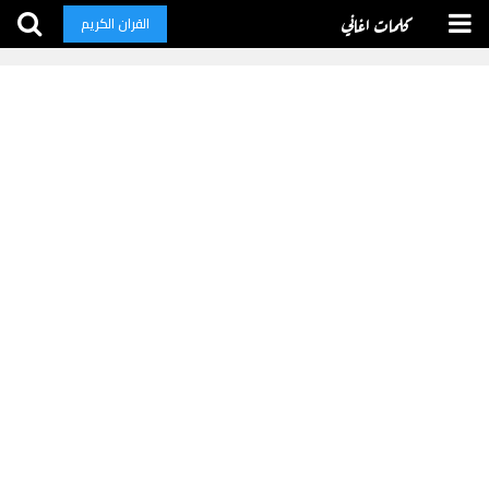
كلمات اغاني
القران الكريم