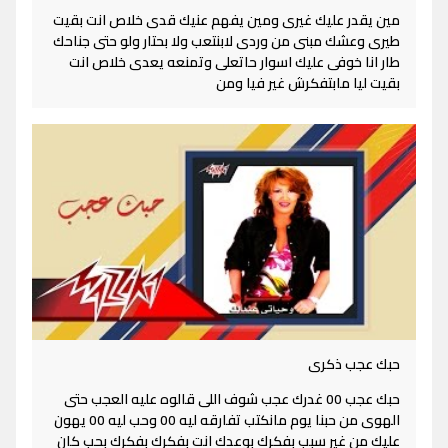
مين يقدر عليك غيرى ومين يفهم عنيك قدى خلاص انت بقيت
طيرى وعشك مبنى من وردى لابنتعب ولا بحتار ولو حتى جناحك
طار انا خوفى عليك اسوار حاتعلى وتمنعه يعدى خلاص انت
بقيت ليا مابتفكرش غير فيا ومن
حبك عجب ذكرى
حبك عجب 00 غدرك عجب شوف اللى قالوه عليه العجب حتى
الهوى من حبنا يوم مانكتب تفارقه ليه 00 وحب ليه 00 يهون
عليك من غير سبب بفكرك بوعدك انت بفكرك بفكرك بحب كان