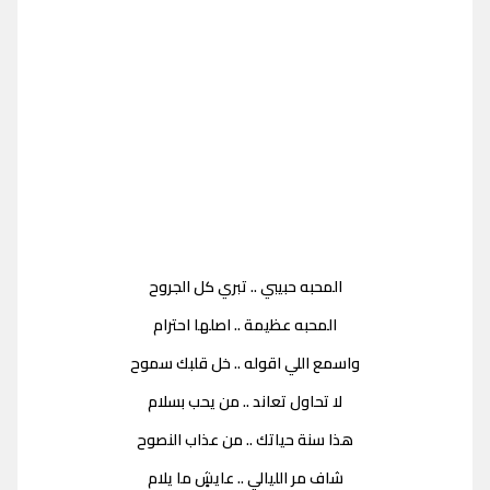
المحبه حبيبي .. تبري كل الجروح
المحبه عظيمة .. اصلها احترام
واسمع اللي اقوله .. خل قلبك سموح
لا تحاول تعاند .. من يحب بسلام
هذا سنة حياتك .. من عذاب النصوح
شاف مر الليالي .. عايشٍ ما يلام