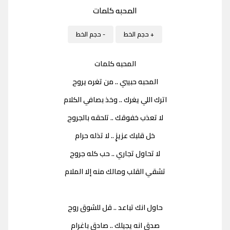
المحبه كلمات
+ حجم الخط
- حجم الخط
المحبه كلمات
المحبه حبيبي .. من تغره يروح
اترك اللي يغرك .. وخذ بصافي الكلام
لا تعذب خفوقك .. تلحقه بالجروح
خل قلبك عزيزٍ .. لا تذله حرام
لا تحاول تجاري .. حب كله جروح
تشقي القلب ومالك منه إلا الملام
حاول انك تباعد .. قل للشوق روح
صدق انه يجيلك .. صادقٍ باغرام