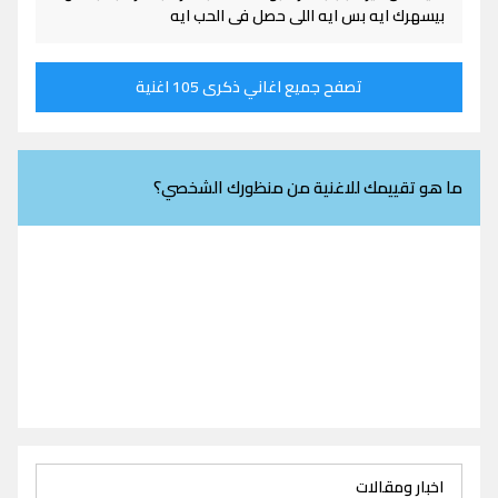
بيسهرك ايه بس ايه اللى حصل فى الحب ايه
تصفح جميع اغاني ذكرى 105 اغنية
ما هو تقييمك للاغنية من منظورك الشخصي؟
اخبار ومقالات