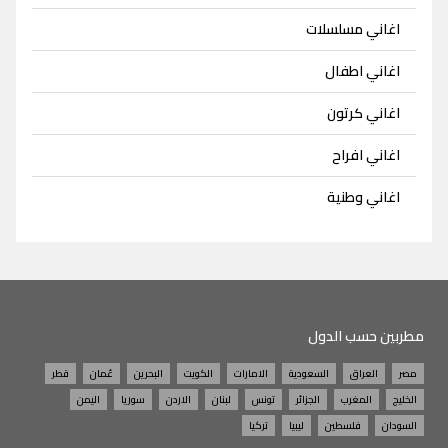
اغاني مسلسلات
اغاني اطفال
اغاني كرتون
اغاني افراح
اغاني وطنية
مطربين حسب الدول
مصر
العراق
السعودية
الامارات
الكويت
البحرين
عُمان
قطر
الخليج
المغرب
الجزائر
تونس
لبنان
الاردن
سوريا
اليمن
السودان
فلسطين
ليبيا
تركيا