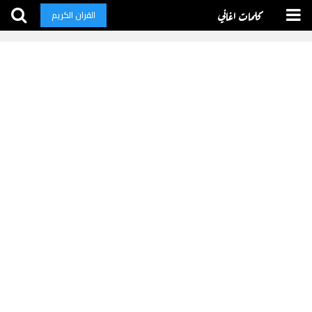
كلمات اغاني
القران الكريم