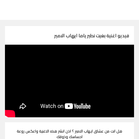
فيديو اغنية بغيت نطير ياما ايهاب الامير
هل انت من عشاق ايهاب الامير ؟ اذن انشر هذه الاغنية واعكس روعة
احساسك وذوقك