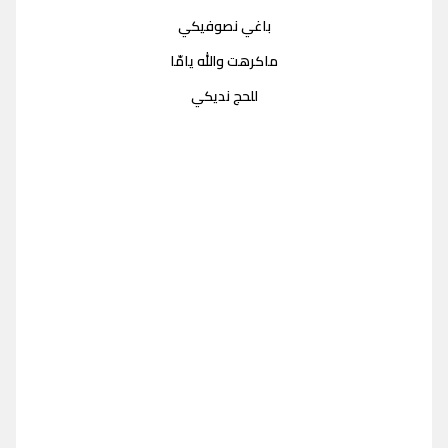
باغي نصوفيكي
ماكرهت والله يامّا
للحج نديكي