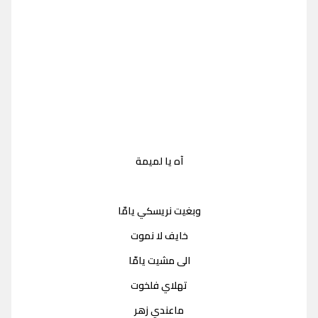
آه يا لميمة
وبغيت نريسكي يامّا
خايف لا نموت
الى مشيت يامّا
تهلاي فلخوت
ماعندي زهر