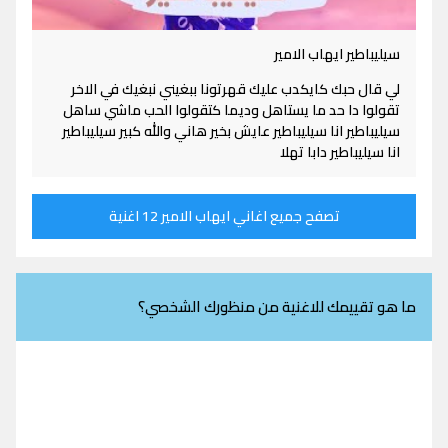
سيليباطير ايهاب الامير
لي قال حبك كايكدب عليك قهرتونا ببغيني نبغيك في الاخر
تقولوا دا حد ما يستاهل وديما كتقولوا الحب ماشي ساهل
سيليباطير انا سيليباطير عايش بخير هاني والله كبير سيليباطير
انا سيليباطير دابا تهلا
تصفح جميع اغاني ايهاب الامير 12 اغنية
ما هو تقييمك للاغنية من منظورك الشخصي؟