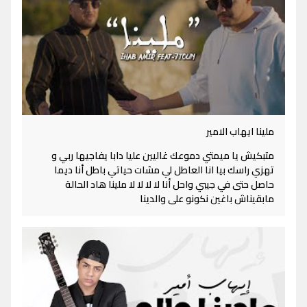
ملينا ايهاب الامير
متبكيش يا ميمتي دموعك غاليين عليا دابا يفاجيها ربي و
تهزي راسك بيا انا العاطل لي مشات حياتي باطل أنا ديما
حاصل حتى في جيبي واحل أنا لا لا لا لا ملينا هاد الحالة
مابقيناش باغين نكونو على والدينا