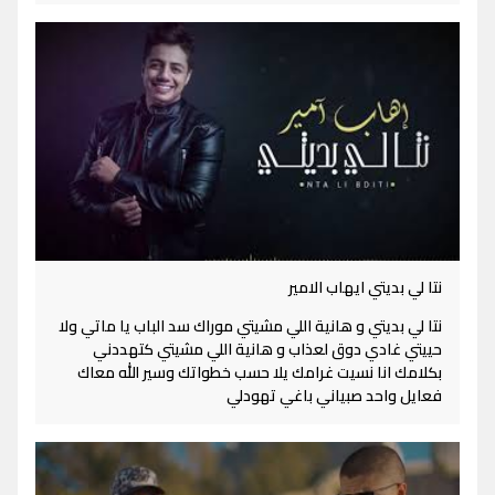
نتا لي بديتي ايهاب الامير
نتا لي بديتي و هانية اللي مشيتي موراك سد الباب يا ماتي ولا
حييتي غادي دوق لعذاب و هانية اللي مشيتي كتهددني
بكلامك انا نسيت غرامك يلا حسب خطواتك وسير الله معاك
فعايل واحد صبياني باغي تهودلي