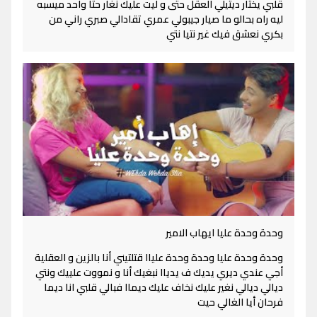
قلبي يختار ديتيلي العقل حتى و ليت عليك نغار حتا واحد ميسبه
ليه راه بحالو ما صيار جيبولي عمري تقادالي صبري راني من
بكري نعشق فيك غير نتيا نتي
وحدة وحدة عليا ايهاب الامير
وحدة وحدة عليا وحدة وحدة علياا قتلتيني أنا بالزين و العقلية
أجي عندي ديري يديك ف يدياا نبغيك أنا و نمووت علييك ونتي
ديالي ديالي نغير عليك نخاف عليك ديماا فبالي قلبي انا ديما
فرحان أيا الغالي حيت