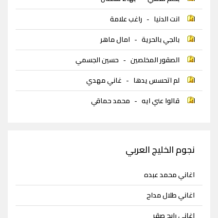
انت الدنيا
-
راغب علامة
بالجي بالحرية
-
امال ماهر
الصقور المخلصين
-
حسين الجسمي
لم اتحسس يدها
-
غاني مهدي
قالوا عني ايه
-
محمد حماقي
نجوم الخليج العربي
اغاني محمد عبده
اغاني طلال مداح
اغاني رابح صقر