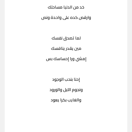
خد من الدنيا مساحتك
وارقص كده على واحدة ونص
لما تصدق نفسك
مين يقدر ينافسك
إمشي ورا إحساسك بس
إحنا بنحب الوجود
ونجوم الليل والورود
والغايب بكرا يعود