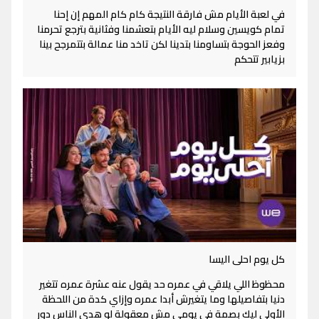
في لعبة الأيام مش فارقة النتيجة كام كام المهم إن إحنا
تمام كويسين وسلام ليه الأيام بتعشمنا وفثانية بترجع تحرمنا
وفعز الحوجة بتساومنا بتدينا لكن تاخد منا عمالة بتتمرجح بينا
بزيابير تتحكم
كل يوم احلى اليسا
محظوظ اللي يلاقي في عمره حد يقول عنه عشرة عمره تتغير
دنيا بتفاصيلها وما يتغيرش أبدا عمره وإزاي كدة من اللحظة
الأولى ليك بصمة في يومي مش معقولة لو هدي الناس دور