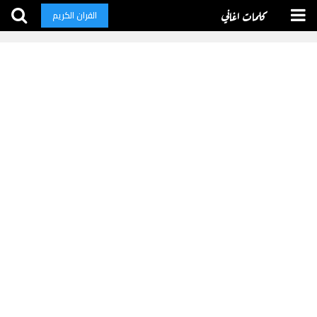
كلمات اغاني
القران الكريم