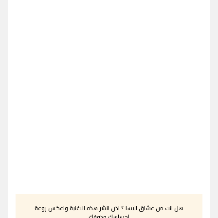
هل انت من عشاق اليسا ؟ اذن انشر هذه الاغنية واعكس روعة
احساسك وذوقك