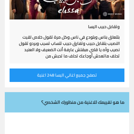
وتقابل حبيب اليسا
بتتعلق بناس وبتودع في ناس وكل مرة تقول خلاص لقيت
النصيب بتقابل حبيب وتفارق حبيب تتساب تسيب وبردو تقول
نصيب وآه يا قلبي مبقتش عارفة أنت الضعيف ولا العنيد
تحلف ماتعدش أوجاعك تحلف ما تحبش من
تصفح جميع اغاني اليسا 248 اغنية
ما هو تقييمك للاغنية من منظورك الشخصي؟