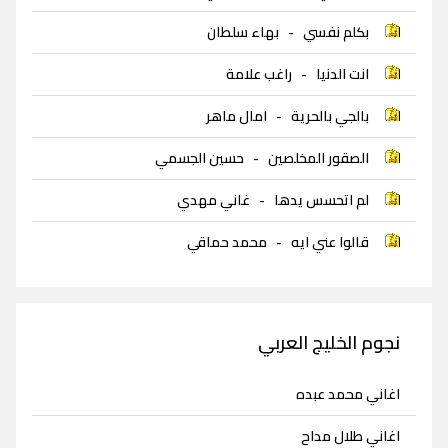
بكلم نفسي
-
بهاء سلطان
انت الدنيا
-
راغب علامة
بالجي بالحرية
-
امال ماهر
الصقور المخلصين
-
حسين الجسمي
لم اتحسس يدها
-
غاني مهدي
قالوا عني ايه
-
محمد حماقي
نجوم الخليج العربي
اغاني محمد عبده
اغاني طلال مداح