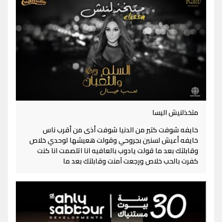
متخذلنيش اليسا
خايفه شوفت كتير من الدنيا شوفت أذى من أقرب ناس
خايفه أعيش لسنين بجروحي وقولت هعيشها لوحدي خلاص
وقابلتك بعد ما قولت يادوب بالعافيه انا اتلصمت انا كنت
كفرت بالحب خلاص ورجعت آمنت وقابلتك بعد ما