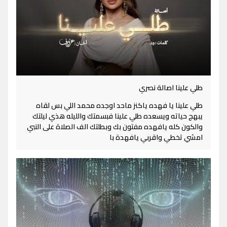
طلي علينا اصالة نصري
طلي علينا يا فهده ياكنز ماحد اوجده محمد اللي بس لقاه
يبهج حياته ويسعده طلي علينا فبسمتك والليله هذي ليلتك
والكون كله يافهده مفتون بك وبطلتك الف الصلاة على النبي
امشي تخطي واقربي يافهدة با