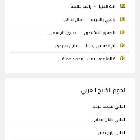
انت الدنيا
-
راغب علامة
بالجي بالحرية
-
امال ماهر
الصقور المخلصين
-
حسين الجسمي
لم اتحسس يدها
-
غاني مهدي
قالوا عني ايه
-
محمد حماقي
نجوم الخليج العربي
اغاني محمد عبده
اغاني طلال مداح
اغاني رابح صقر