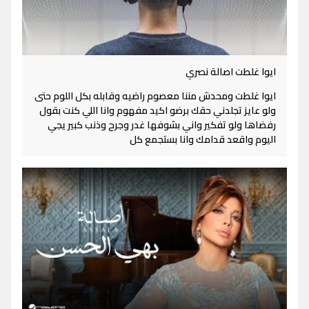
ايوا غلطت اصالة نصري
ايوا غلطت ومحدش مننا معصوم راضيه وقابله بكل اللوم حتى
ولو عايز تجلدني حقك برضو اكيد مفهوم وانا اللي كنت بقول
رفضاها ولو تفكير واني بشوفها غدر وجرح وذنب كبير يجي
اليوم واقعد قدامك وانا بستجمع كل