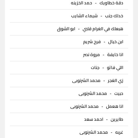
دقة خطاويك
-
حمد الخزينه
خدلك جنب
-
شيماء الشايب
هبعلك في الغرام قلبي
-
ابو الشوق
ابن خيال
-
فرح شريم
انا خايفة
-
مروة نصر
اللي فاتو
-
جنات
زي الغجر
-
محمد الشرنوبى
حبيت
-
محمد الشرنوبى
انا هعمل
-
محمد الشرنوبى
طايرين
-
احمد سعد
غربه
-
محمد الشرنوبى