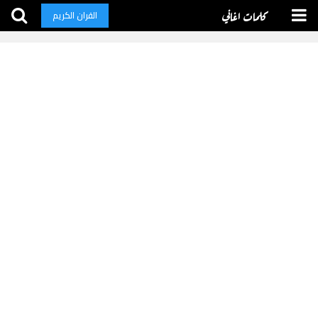
كلمات اغاني
القران الكريم