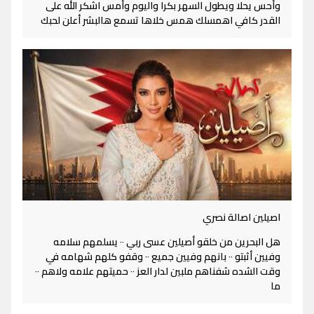
وأحس يحلا ويطول السهر بكرا واليوم وأمس اشكر الله على
القدر كافي اهمسلك همس خلاها تسمع هالبشر أعلن لحبك
اصيلين اصالة نصري
هل البحرين من خلقو أصيلين عسى ربي ٠٠ يسلمهم سلامه
وفيين أثبتو ٠٠ بانهم وفيين جميع ٠٠ وقفو كلهم شهامه في
وقت الشده شفناهم ملبين لدار العز ٠٠ حميتهم علامه ولاهم ٠٠
ما