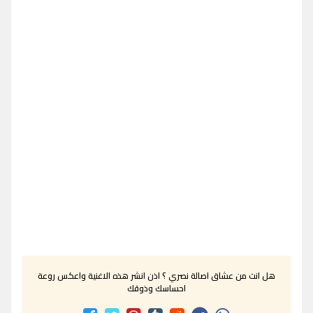
هل انت من عشاق اصالة نصري ؟ اذن انشر هذه الاغنية واعكس روعة
احساسك وذوقك