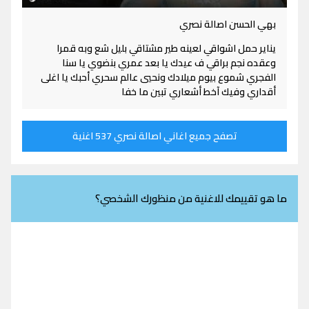
بهي الحسن اصالة نصري
يناير حمل اشواقي لعينه طير مشتاقي بليل شع وبه قمرا
وعقده نجم براقي ف عيدك يا بعد عمري بنضوي يا سنا
الفجري شموع بيوم ميلادك ونحيي عالم سحري أحبك يا اغلى
أقداري وفيك آخط أشعاري تبين ما خفا
تصفح جميع اغاني اصالة نصري 537 اغنية
ما هو تقييمك للاغنية من منظورك الشخصي؟