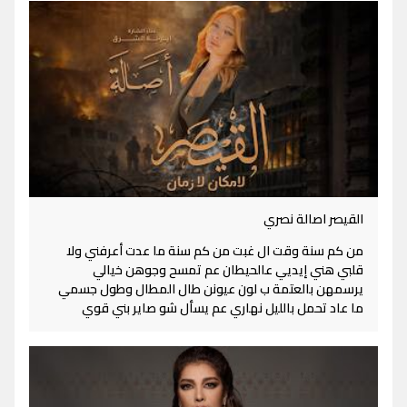
القيصر اصالة نصري
من كم سنة وقت ال غبت من كم سنة ما عدت أعرفني ولا
قلبي هني إيديي عالحيطان عم تمسح وجوهن خيالي
يرسمهن بالعتمة ب لون عيونن طال المطال وطول جسمي
ما عاد تحمل بالليل نهاري عم يسأل شو صاير بني قوي