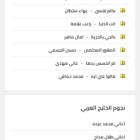
بكلم نفسي
-
بهاء سلطان
انت الدنيا
-
راغب علامة
بالجي بالحرية
-
امال ماهر
الصقور المخلصين
-
حسين الجسمي
لم اتحسس يدها
-
غاني مهدي
قالوا عني ايه
-
محمد حماقي
نجوم الخليج العربي
اغاني محمد عبده
اغاني طلال مداح