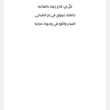
جَلّ رَبٍ صَاغ زينِك بالعنايه
خالقك غرنوق في زم الشبابي
للسحر والنور في وجهك مرايه