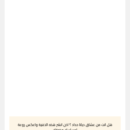
هل انت من عشاق ديانا حداد ؟ اذن انشر هذه الاغنية واعكس روعة
احساسك وذوقك