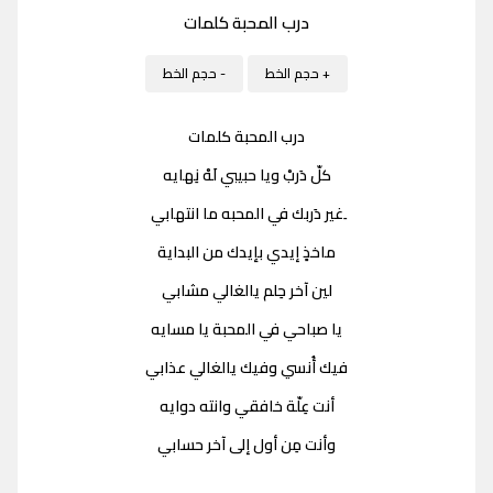
درب المحبة كلمات
+ حجم الخط
- حجم الخط
درب المحبة كلمات
كلّ دَربْ ويا حبيبي لَهْ نِهايه
ِغير دَربك في المحبه ما انتهابي
ماخذٍ إيدي بإيدك من البداية
لين آخر حِلم يالغالي مشابي
يا صباحي في المحبة یا مسایه
فيك أُنسي وفيك يالغالي عذابي
أنت عِلّة خافقي وانته دوايه
وأنت مِن أول إلى آخر حسابي