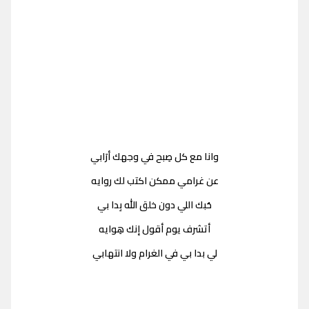
وانا مع كل صِبح في وجهك أرَابي
عن غرامي ممكن اكتب لك روايه
حُبك اللي دون خلق الله بِدا بي
أتشرف يوم أقول إنك هِوايه
لي بدا بي في الغرام ولا انتهابي