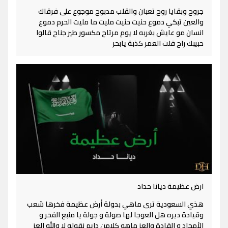
جروح وبقايا روح تعبان والقلب مدبوح موجوع على فرقاك
والعين تبكي دموع حنيت حنيت مليت ما مليت الحرم دموع
انسان مو عايش بغربه لا يوم مرتاح مكسور طير جناح قالوا
حبيبك راح قلت العمر كذبة يابحر
ارض عظيمة ديانا حداد
هذي السعودية ترى ماهي بدولة أرض عظيمة فخرها شعب
وقيادة ديره هل العوجا لها صولة و جولة يا منبع الفخر و
الأمجاد و القادة والعز ماهو كلامن دايم نقوله لا والله العز