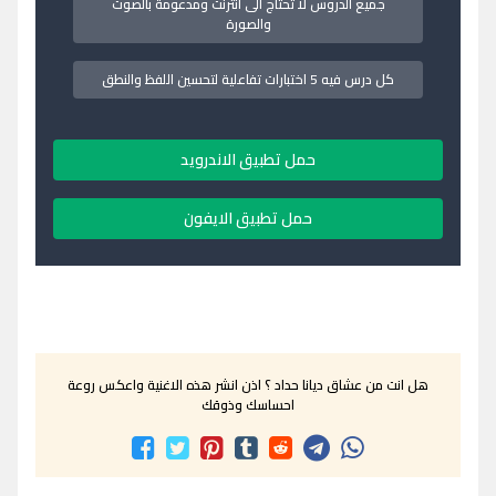
جميع الدروس لا تحتاج الى انترنت ومدعومة بالصوت
والصورة
كل درس فيه 5 اختبارات تفاعلية لتحسين اللفظ والنطق
حمل تطبيق الاندرويد
حمل تطبيق الايفون
هل انت من عشاق ديانا حداد ؟ اذن انشر هذه الاغنية واعكس روعة
احساسك وذوقك