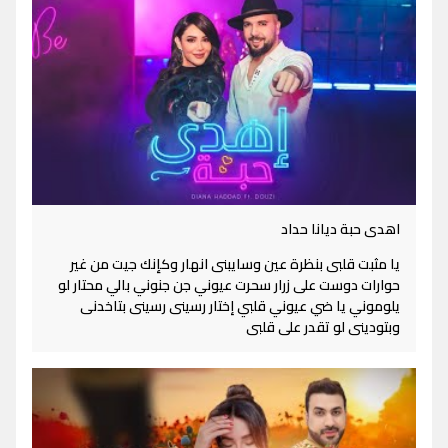
اهدى حبة ديانا حداد
يا مثبت قلبى بنظرة عين وسايبنى انهار وكإنك جيت من غير
حوارات دوست على زرار سحرت عيوني جن جنوني بالي محتار لو
يلوموني يا ضي عيوني قلبي إختار رسينى رسينى بتاخدنى
وبتودينى لو تقدر على قلبى