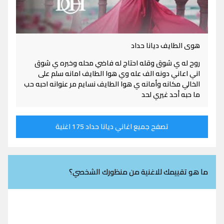
هوى الطايف ديانا حداد
روح له ي شوق وقله احتاج له فاضي محله وخبره ي شوق
اني اعاني دونه الف عله وي هوا الطايف امانه سلم على
الخالي مكانه وأمانه ي هوا الطايف نسايم مر عنوانه احبه حب
ما حبه أحد غيري لحد
تصفح جميع اغاني ديانا حداد 175 اغنية
ما هو تقييمك للاغنية من منظورك الشخصي؟