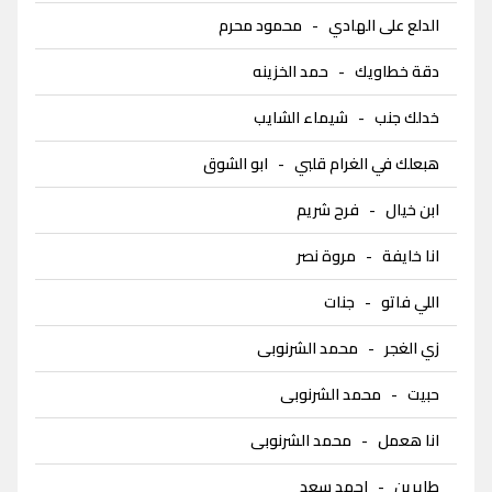
الدلع على الهادي
-
محمود محرم
دقة خطاويك
-
حمد الخزينه
خدلك جنب
-
شيماء الشايب
هبعلك في الغرام قلبي
-
ابو الشوق
ابن خيال
-
فرح شريم
انا خايفة
-
مروة نصر
اللي فاتو
-
جنات
زي الغجر
-
محمد الشرنوبى
حبيت
-
محمد الشرنوبى
انا هعمل
-
محمد الشرنوبى
طايرين
-
احمد سعد