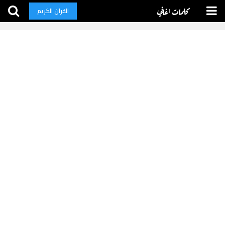
كلمات اغاني
القران الكريم