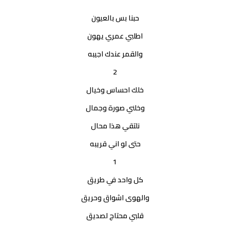
حبنا بس بالعيون
اطلبي عمري يهون
والقمر عندك اجيبه
2
خلك احساس وخيال
وخلني صورة وجمال
نلتقي هذا محال
حتى لو اني قريبه
1
كل واحد في طريق
والهوى اشواق وحريق
قلبي محتاج لصديق