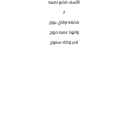
للأسف ضايع نصيبه
2
شايفه وقتي يروح
والهنا عمره جروح
قدر وخلك سموح