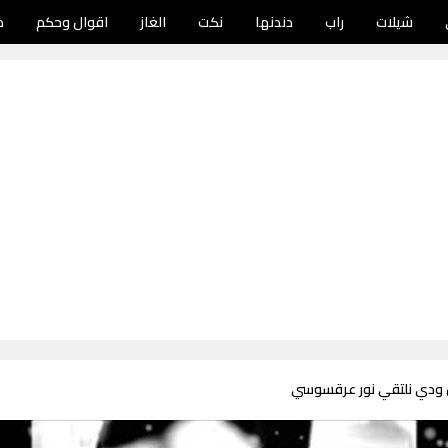
شيلات
راب
دندنها
نكت
الغاز
اقوال وحكم
د
 ودي نلتقي نور عرقسوسي