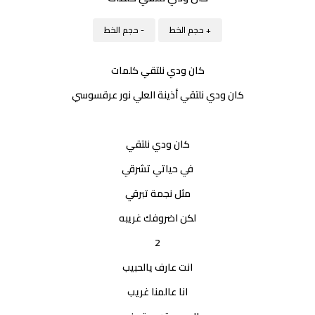
+ حجم الخط
- حجم الخط
كان ودي نلتقي كلمات
كان ودي نلتقي أذينة العلي نور عرقسوسي
كان ودي نلتقي
في حياتي تشرقي
مثل نجمة تبرقي
لكن اضروفك غريبه
2
انت عارف يالحبيب
انا عالمنا غريب