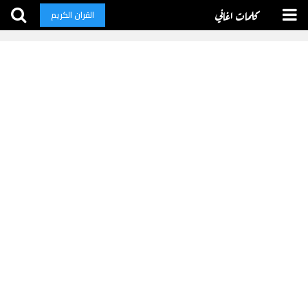
كلمات اغاني
القران الكريم