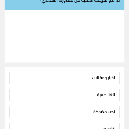
ما هو تقييمك للاغنية من منظورك الشخصي؟
اخبار ومقالات
الغاز صعبة
نكت مضحكة
كلام حب