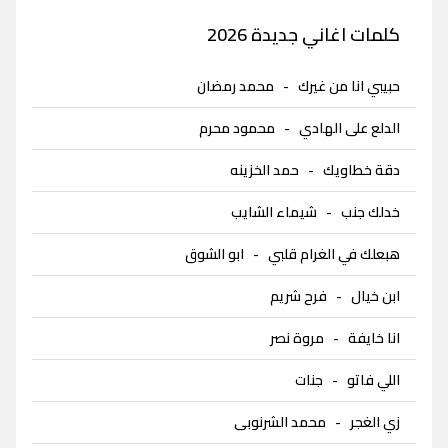
كلمات اغاني جديدة 2026
حبيبي انا من غيرك
-
محمد رمضان
الدلع على الهادي
-
محمود محرم
دقة خطاويك
-
حمد الخزينه
خدلك جنب
-
شيماء الشايب
هبعلك في الغرام قلبي
-
ابو الشوق
ابن خيال
-
فرح شريم
انا خايفة
-
مروة نصر
اللي فاتو
-
جنات
زي الغجر
-
محمد الشرنوبى