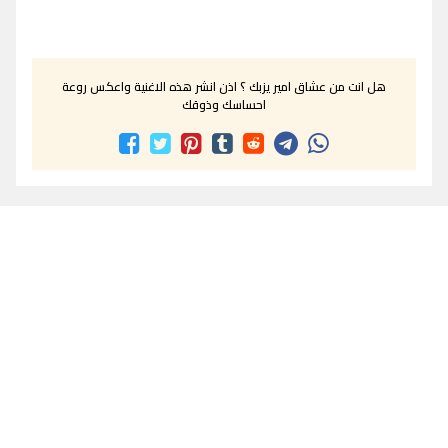
هل انت من عشاق امير يزبك ؟ اذن انشر هذه الاغنية واعكس روعة
احساسك وذوقك