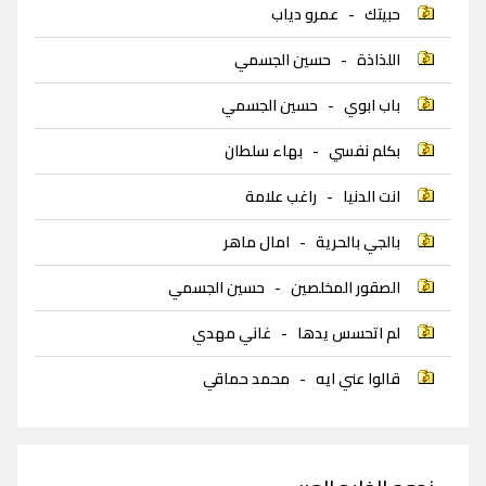
حبيتك
-
عمرو دياب
اللذاذة
-
حسين الجسمي
باب ابوي
-
حسين الجسمي
بكلم نفسي
-
بهاء سلطان
انت الدنيا
-
راغب علامة
بالجي بالحرية
-
امال ماهر
الصقور المخلصين
-
حسين الجسمي
لم اتحسس يدها
-
غاني مهدي
قالوا عني ايه
-
محمد حماقي