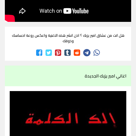
هل انت من عشاق امير يزبك ؟ اذن انشر هذه الاغنية واعكس روعة احساسك
وذوقك
اغاني امير يزبك الجديدة