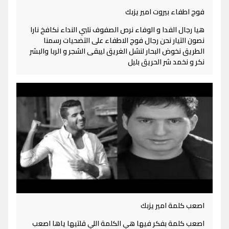
فوج اطفاء بيروت امير يزبك
هيا رجال الفدا و الوفاء نرص الصفوف نلبي النداء نكافخ نارا
نصون التيار نحن رجال فوج الاطفاء على التضحيات رسمنا
الطريق نخوض البحار لنشل الغريق ليبقى الشجر و الربا والبشر
نکر و نخمد شر الحريق بليل
اصعب كلمة امير يزبك
اصعب كلمة بفكر فيها هي الكلمة اللي قلتيها ياها اصعب