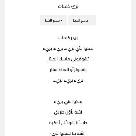
برئ كلمات
+ حجم الخط
- حجم الخط
برئ كلمات
بحكوا عنّي بريء، بريء، بريء
تشوفوني ماسك الجيتار
بتنسوا إنّو الغناء ستار
بريء بريء بريء
بحكوا عني بريء
لسّه بأوّل طريق
طب أنا شو الّلي أحكيه
(لسّه ما شفتوا شي)