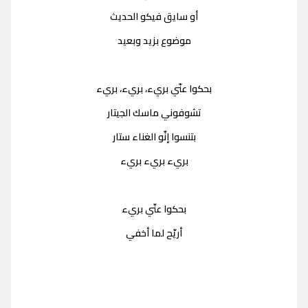
أو سايق فيكو الحديث
موضوع بزيد وبعيد
بحكوا عنّي بريء، بريء، بريء
تشوفوني ماسك الجيتار
بتنسوا إنّو الغناء ستار
بريء بريء بريء
بحكوا عنّي بريء
أريّح لما أخفي