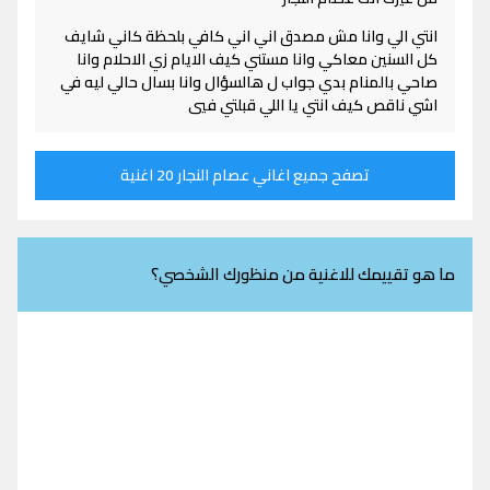
انتي الي وانا مش مصدق اني اني كافي بلحظة كاني شايف
كل السنين معاكي وانا مستني كيف الايام زي الاحلام وانا
صاحي بالمنام بدي جواب ل هالسؤال وانا بسال حالي ليه في
اشي ناقص كيف انتي يا اللي قبلتي فيي
تصفح جميع اغاني عصام النجار 20 اغنية
ما هو تقييمك للاغنية من منظورك الشخصي؟