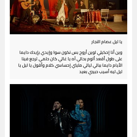
يا ليل عصام النجار
وين أنا إحكيلي لوين أروح بس نكون سوا وإيدي بإيدك دايما
على طول أقعد ألوم بحالي آه يا غالي كان حلمي ترجع فينا
الأيام دايما ببالي ليالي مليتي إحساسي كلام وأقول يا ليل يا
ليل ليه أسيب حبيبي بعيد