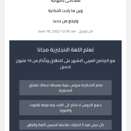
منتحاكى بالنهاية
وين ما راحت الحكاية
ونرجع من جديد
اخر تعديل : June 18, 2022 12:05 am
تعلم اللغة الانجليزية مجانا
مع البرنامج العربي الاشهر على الاطلاق وبأكثر من 10 مليون
تحميل
تعلم الانجليزية بدروس عربية مبسطة تجعلك تعشق
الانجليزية
جميع الدروس لا تحتاج الى انترنت ومدعومة بالصوت
والصورة
كل درس فيه 5 اختبارات تفاعلية لتحسين اللفظ والنطق