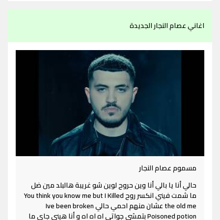
اغاني عصام النجار الجديدة
مسموم عصام النجار
حالي أنا يا بالي أنا وين حروح لوين شو غريبة هالبلد مين ضل
ما شمت فيني انكسر روح You think you know me but I Killed
the old me عشان منهم احمي حالي Ive been broken
Poisoned potion بتمشي جواتي اه اه اه و أنا هيني جاي ما