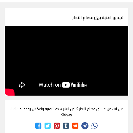
فيديو اغنية برئ عصام النجار
هل انت من عشاق عصام النجار ؟ اذن انشر هذه الاغنية واعكس روعة احساسك
وذوقك