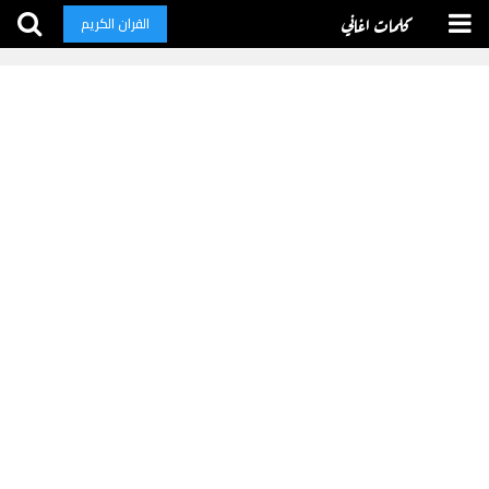
كلمات اغاني
القران الكريم