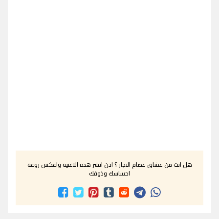
هل انت من عشاق عصام النجار ؟ اذن انشر هذه الاغنية واعكس روعة
احساسك وذوقك