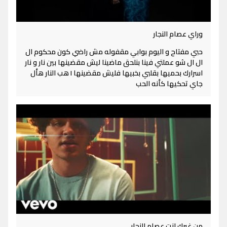
وراي عصام النجار
حبي مفتاح و اليوم بوابي مقفوله مش راضي كون محكوم ال
ال ال شو عملتي فينا بنلحق ماضينا ليش مقضينها بين نار و نار
اسرارك بحميها بقلبي بخبيها فليش مقضينها I هب النار هأل
جاي تحكيها كأنه الحب
من غيرك انت عصام النجار