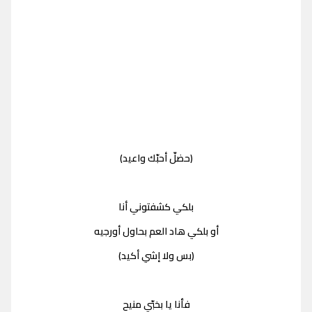
(حضلّ أحبّك واعيد)
بلكي كشفتوني أنا
أو بلكي هاد العم بحاول أورجيه
(بس ولا إشي أكيد)
فأنا يا بخبّي منيح