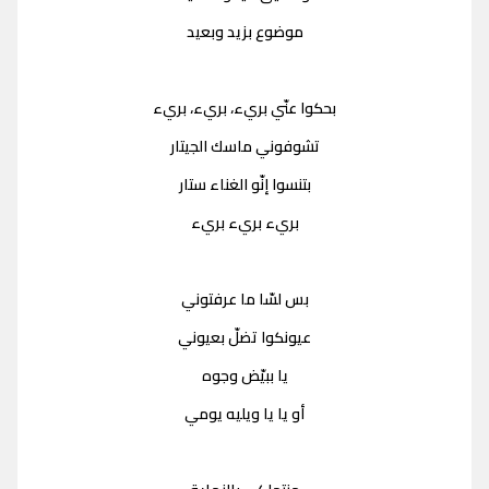
موضوع بزيد وبعيد
بحكوا عنّي بريء، بريء، بريء
تشوفوني ماسك الجيتار
بتنسوا إنّو الغناء ستار
بريء بريء بريء
بس لسّا ما عرفتوني
عيونكوا تضلّ بعيوني
يا ببيّض وجوه
أو يا يا ويليه يومي