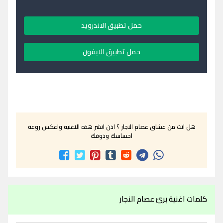
حمل تطبيق الاندرويد
حمل تطبيق الايفون
هل انت من عشاق عصام النجار ؟ اذن انشر هذه الاغنية واعكس روعة
احساسك وذوقك
كلمات اغنية برئ عصام النجار