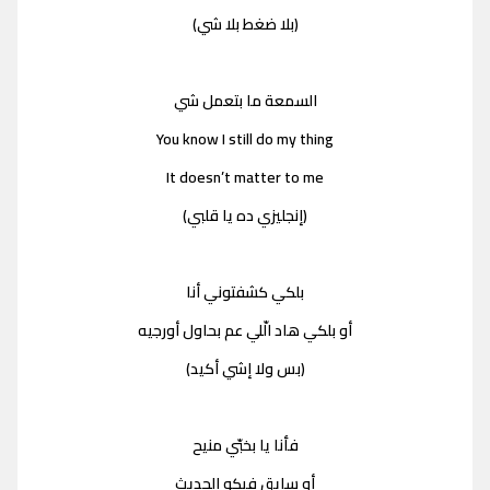
(بلا ضغط بلا شي)
السمعة ما بتعمل شي
You know I still do my thing
It doesn’t matter to me
(إنجليزي ده يا قلبي)
بلكي كشفتوني أنا
أو بلكي هاد الّلي عم بحاول أورجيه
(بس ولا إشي أكيد)
فأنا يا بخبّي منيح
أو سايق فيكو الحديث