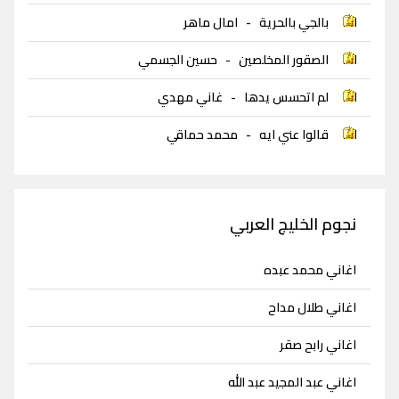
بالجي بالحرية
-
امال ماهر
الصقور المخلصين
-
حسين الجسمي
لم اتحسس يدها
-
غاني مهدي
قالوا عني ايه
-
محمد حماقي
نجوم الخليج العربي
اغاني محمد عبده
اغاني طلال مداح
اغاني رابح صقر
اغاني عبد المجيد عبد الله