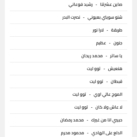
صاين عشرتنا
-
رشيد فوعاني
شنو سويتي بعيوني
-
نصرت البدر
طربقة
-
لارا نور
جنون
-
عظيم
يا ساتر
-
محمد ريحان
هنعيش
-
توو ليت
قبطان
-
توو ليت
الموج عالي اوي
-
توو ليت
لا عاش ولا كان
-
توو ليت
حبيبي انا من غيرك
-
محمد رمضان
الدلع على الهادي
-
محمود محرم