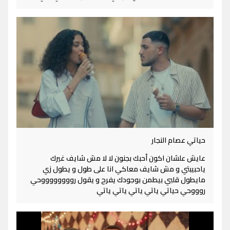
حياتي عصام النجار
عايش علشان اكون أحبك بجنون لا لا مش شايف غيرك
ياحبيبتي و مش شايف معاكي انا على طول و يطول زي
مايطول قلبي بيطمن بوجودك يفرح و يقول رووووووووحي
روووحي حياتي ياتي ياتي ياتي ياتي