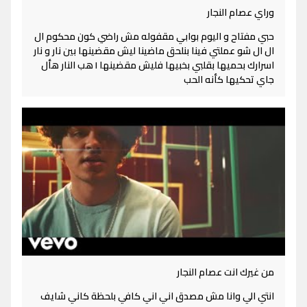
وراي عصام النجار
حبي مفتاح و اليوم بوابي مقفوله مش راضي كون محكوم ال
ال ال شو عملتي فينا بنلحق ماضينا ليش مقضينها بين نار و نار
اسرارك بحميها بقلبي بخبيها فليش مقضينها I هب النار هأل
جاي تحكيها كأنه الحب
من غيرك انت عصام النجار
انتي الي وانا مش مصدق اني اني كافي بلحظة كاني شايف