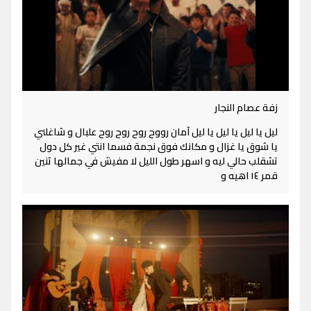
زفة عصام النجار
ليل يا ليل يا ليل يا ليل آمان رووح روح روح روح علبال و شاغلني
يا شوق يا غزال و مكانك فوق نجمة فسما انتي غير كل دول
تشقلب حالي ليه و اسهر طول الليل لا مفيش في جمالها ثنين
قمر ١٤ اهيه و