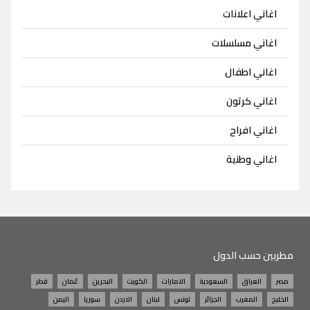
اغاني اعلانات
اغاني مسلسلات
اغاني اطفال
اغاني كرتون
اغاني افراح
اغاني وطنية
مطربين حسب الدول
مصر
العراق
السعودية
الامارات
الكويت
البحرين
عُمان
قطر
الخليج
المغرب
الجزائر
تونس
لبنان
الاردن
سوريا
اليمن