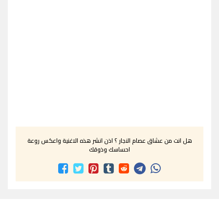
هل انت من عشاق عصام النجار ؟ اذن انشر هذه الاغنية واعكس روعة
احساسك وذوقك