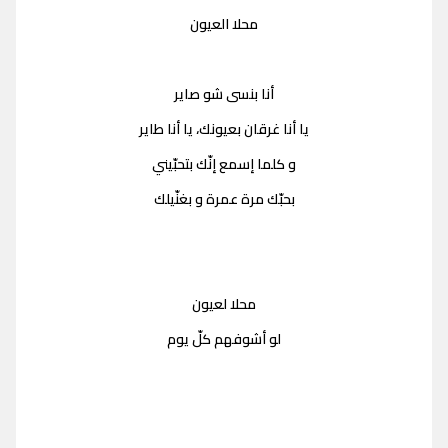
محلا العيون
أنا بنسى شو صاير
يا أنا غرقان بعيونك، يا أنا طاير
و كلما إسمع إنّك بتحبّيني
بحبّك مرة عمرة و بغنّيلك
محلا لعيون
لو أشوفهم كلّ يوم