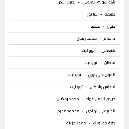
شنو سويتي بعيوني
-
نصرت البدر
طربقة
-
لارا نور
جنون
-
عظيم
يا ساتر
-
محمد ريحان
هنعيش
-
توو ليت
قبطان
-
توو ليت
الموج عالي اوي
-
توو ليت
لا عاش ولا كان
-
توو ليت
حبيبي انا من غيرك
-
محمد رمضان
الدلع على الهادي
-
محمود محرم
دقة خطاويك
-
حمد الخزينه