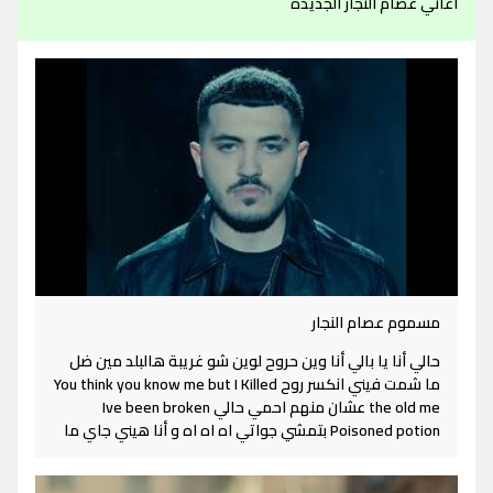
اغاني عصام النجار الجديدة
مسموم عصام النجار
حالي أنا يا بالي أنا وين حروح لوين شو غريبة هالبلد مين ضل
ما شمت فيني انكسر روح You think you know me but I Killed
the old me عشان منهم احمي حالي Ive been broken
Poisoned potion بتمشي جواتي اه اه اه و أنا هيني جاي ما