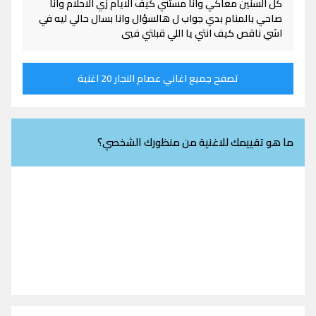
كل السنين معاكي وانا مستني كيف الايام زي الاحلام وانا
صاحي بالمنام بدي جواب ل هالسؤال وانا بسال حالي ليه في
اشي ناقص كيف انتي يا اللي قبلتي فيي
تصفح جميع اغاني عصام النجار 20 اغنية
ما هو تقييمك للاغنية من منظورك الشخصي؟