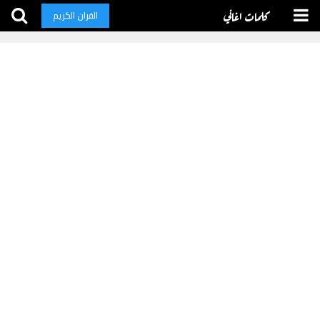
كلمات اغاني
القران الكريم