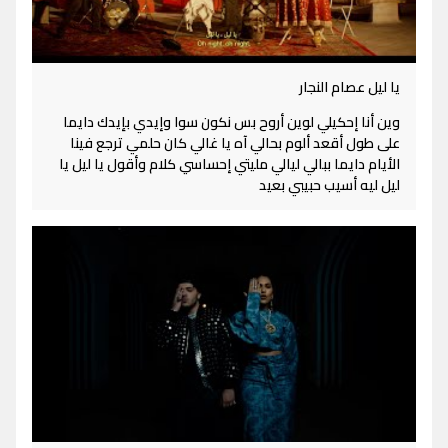
يا ليل عصام النجار
وين أنا إحكيلي لوين أروح بس نكون سوا وإيدي بإيدك دايما
على طول أقعد ألوم بحالي آه يا غالي كان حلمي ترجع فينا
الأيام دايما ببالي ليالي مليتي إحساسي كلام وأقول يا ليل يا
ليل ليه أسيب حبيبي بعيد