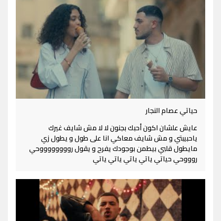
حياتي عصام النجار
عايش علشان اكون أحبك بجنون لا لا مش شايف غيرك
ياحبيبتي و مش شايف معاكي انا على طول و يطول زي
مايطول قلبي بيطمن بوجودك يفرح و يقول رووووووووحي
روووحي حياتي ياتي ياتي ياتي ياتي