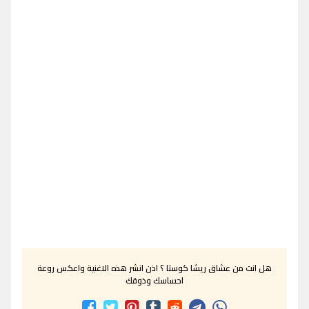
هل انت من عشاق ريشا كوستا ؟ اذن انشر هذه الاغنية واعكس روعة
احساسك وذوقك