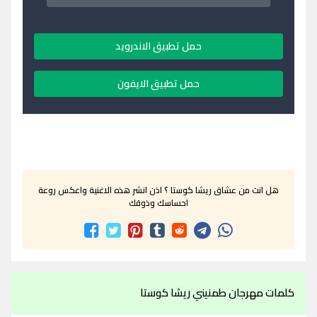
حمل تطبيق الاندرويد
حمل تطبيق الايفون
هل انت من عشاق ريشا كوستا ؟ اذن انشر هذه الاغنية واعكس روعة
احساسك وذوقك
كلمات مهرجان طمنيني ريشا كوستا