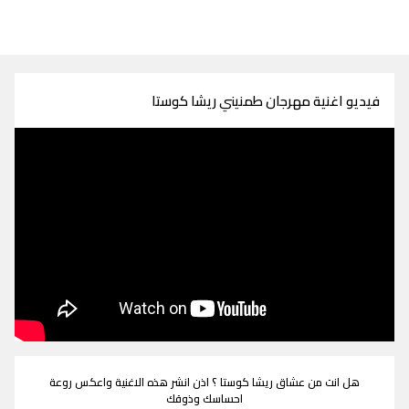
فيديو اغنية مهرجان طمنيني ريشا كوستا
هل انت من عشاق ريشا كوستا ؟ اذن انشر هذه الاغنية واعكس روعة
احساسك وذوقك