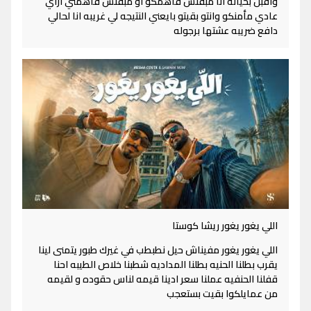
واقبل بخيانه انا مبقتش فاهمكو او مبقتش فاهمني ازاي
عادي مأمنكو وانتو بقيتو بايعني النتيجه لي غريبه انا لحالي
دافع ضريبه عشتها برجوله
اللي يغور يغور ريشا كوستا
اللي يغور يغور مفيناش حيل نطبطب في غيرك طبور يتمنى لينا
يقرب بطلنا الحنيه بطلنا المداديه شطبنا خلاص الطيبه احنا
قفلنا الحنفيه عملنا سعر ادينا قيمه لناس حقوده و لقيمه
من عمايلكوا بقيت بستعجب