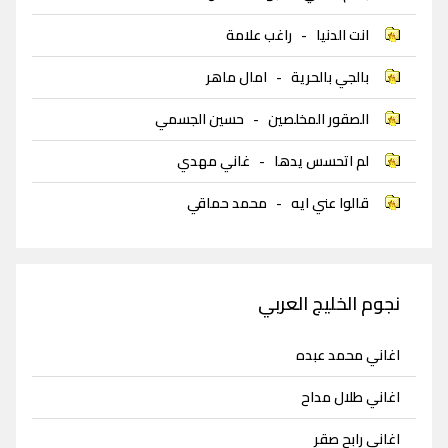
انت الدنيا
-
راغب علامة
بالجي بالحرية
-
امال ماهر
الصقور المخلصين
-
حسين الجسمي
لم اتحسس يدها
-
غاني مهدي
قالوا عني ايه
-
محمد حماقي
نجوم الخليج العربي
اغاني محمد عبده
اغاني طلال مداح
اغاني رابح صقر