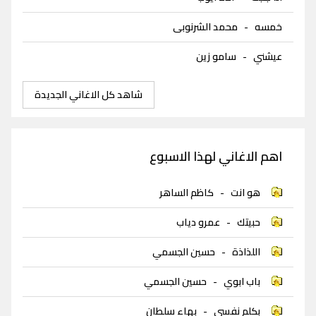
خمسه
-
محمد الشرنوبى
عيشني
-
سامو زين
شاهد كل الاغاني الجديدة
اهم الاغاني لهذا الاسبوع
هو انت
-
كاظم الساهر
حبيتك
-
عمرو دياب
اللذاذة
-
حسين الجسمي
باب ابوي
-
حسين الجسمي
بكلم نفسي
-
بهاء سلطان