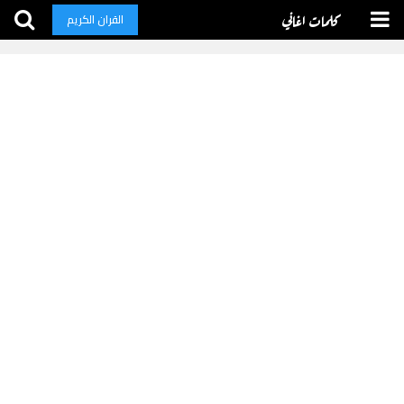
كلمات اغاني
القران الكريم