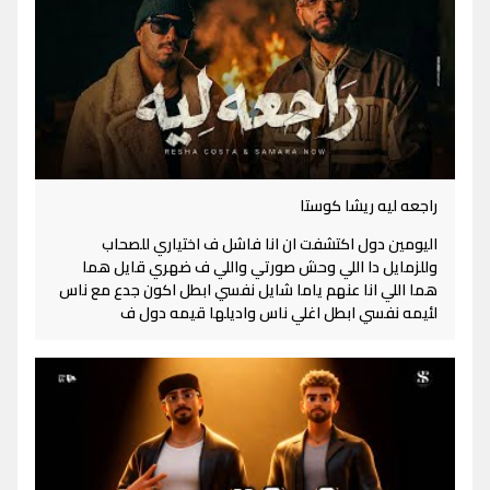
راجعه ليه ريشا كوستا
اليومين دول اكتشفت ان انا فاشل ف اختياري للصحاب
وللزمايل دا اللي وحش صورتي واللي ف ضهري قايل هما
هما اللي انا عنهم ياما شايل نفسي ابطل اكون جدع مع ناس
لئيمه نفسي ابطل اغلي ناس واديلها قيمه دول ف