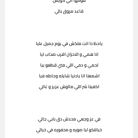
قوللها اني كويس
قاعد مروق بالي
ياحظ دا انت ملكش في يوم جميل عليا
انا همي و الاحزان اقرب صحاب ليا
لحمي و دمي اللي مني قطعو بيا
اشمعنا انا يادنيا شايله وحاطه فيا
اكفينا شر اللي مالوش عزيز و غالي
في عز وجعي محدش دق بابي جالي
خيانتكو ليا صوره و محفوره في خيالي