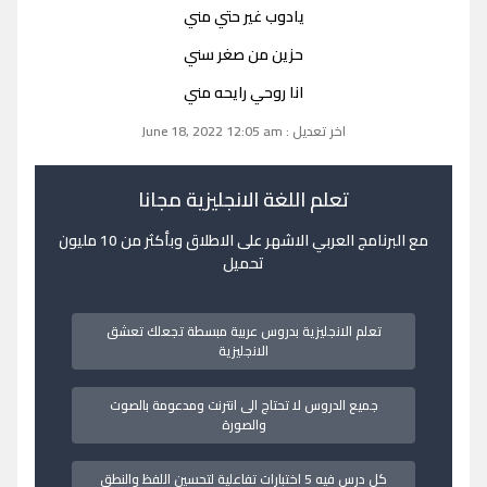
يادوب غير حتي مني
حزين من صغر سني
انا روحي رايحه مني
اخر تعديل : June 18, 2022 12:05 am
تعلم اللغة الانجليزية مجانا
مع البرنامج العربي الاشهر على الاطلاق وبأكثر من 10 مليون
تحميل
تعلم الانجليزية بدروس عربية مبسطة تجعلك تعشق
الانجليزية
جميع الدروس لا تحتاج الى انترنت ومدعومة بالصوت
والصورة
كل درس فيه 5 اختبارات تفاعلية لتحسين اللفظ والنطق