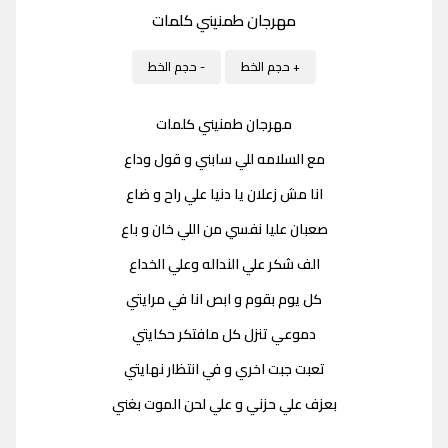
مهرجان طمنيني كلمات
+ حجم الخط
- حجم الخط
مهرجان طمنيني كلمات
مع السلامه للي سابني و قول وداع
انا مش زعلان يا دنيا علي راح و ضاع
صعبان عليا نفسي من اللي خان و باع
الف شكر علي النداله وعلي الخداع
كل يوم بقوم و ابص انا في مرايتي
دموعي تنزل كل مافتكر حكايتي
تعبت جبت اخري و في انتظار نهايتي
بعزف علي حزني و علي لحن الموت بغني