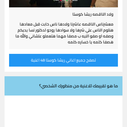
ولاد الناقصه ريشا كوستا
معشرناس الناقصه عاشرنا ولادها ناس خابت قبل معادها
هنلوم الناس علي شرها ولا سوادها روحو لدكتور نسا يديكم
وصفه او صفو النيه ب مصفا مهما هتعملو علشاني والله ما
هصفا كلمه يا خساره كلمه
تصفح جميع اغاني ريشا كوستا 48 اغنية
ما هو تقييمك للاغنية من منظورك الشخصي؟