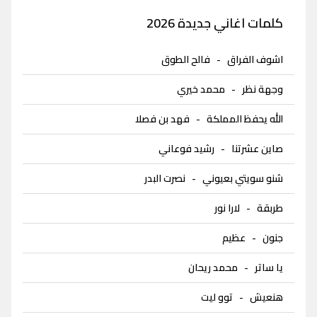
كلمات اغاني جديدة 2026
اشوف الفراق
-
فالح الطوق
وجهة نظر
-
محمد خيري
الله يحفظ المملكة
-
فهد بن فصلا
صاين عشرتنا
-
رشيد فوعاني
شنو سويتي بعيوني
-
نصرت البدر
طربقة
-
لارا نور
جنون
-
عظيم
يا ساتر
-
محمد ريحان
هنعيش
-
توو ليت