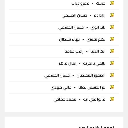
حبيتك
-
عمرو دياب
اللذاذة
-
حسين الجسمي
باب ابوي
-
حسين الجسمي
بكلم نفسي
-
بهاء سلطان
انت الدنيا
-
راغب علامة
بالجي بالحرية
-
امال ماهر
الصقور المخلصين
-
حسين الجسمي
لم اتحسس يدها
-
غاني مهدي
قالوا عني ايه
-
محمد حماقي
نجوم الخليج العربي