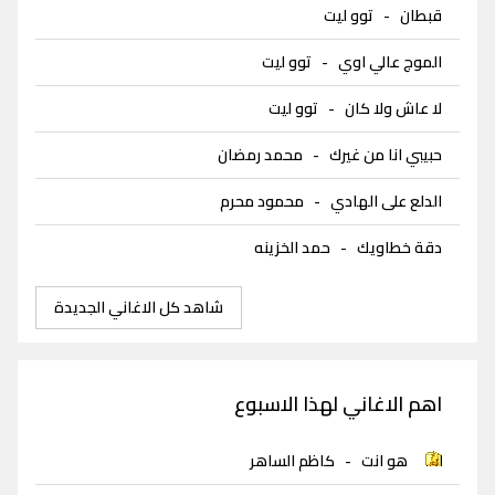
قبطان
-
توو ليت
الموج عالي اوي
-
توو ليت
لا عاش ولا كان
-
توو ليت
حبيبي انا من غيرك
-
محمد رمضان
الدلع على الهادي
-
محمود محرم
دقة خطاويك
-
حمد الخزينه
شاهد كل الاغاني الجديدة
اهم الاغاني لهذا الاسبوع
هو انت
-
كاظم الساهر