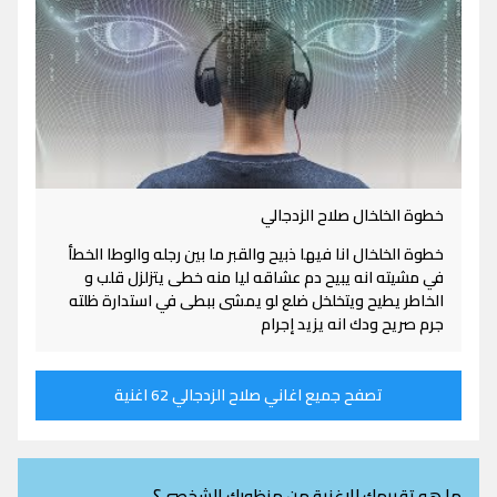
خطوة الخلخال صلاح الزدجالي
خطوة الخلخال انا فيها ذبيح والقبر ما بين رجله والوطا الخطأ
في مشيته انه يبيح دم عشاقه ليا منه خطى يتزلزل قلب و
الخاطر يطيح ويتخلخل ضلع لو يمشى ببطى في استدارة ظلته
جرم صريح ودك انه يزيد إجرام
تصفح جميع اغاني صلاح الزدجالي 62 اغنية
ما هو تقييمك للاغنية من منظورك الشخصي؟