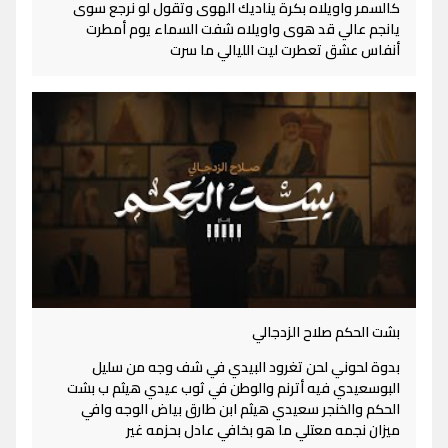
كالسمر واويلاه بكرة يناديك الهوى وتقول لو نرجع سوى
يانجم عالي قد هوى واويلاه شفت السماء يوم أمطرت
أنفاس عشق تعطرت ليت الليالي ما سرت
بشت الحكم صلاح الزدجالي
بدوة لحوني لحن تغرود البيدي في شف وجه من سليل
البوسعيدي فيه أترنم والوطن في ثوب عيدي هيثم ب بشت
الحكم والخنجر سعيدي هيثم ابن طارق بياض الوجه وافي
ميزان نجمه معتلي ما هو بخافي عادل بحزمه غير