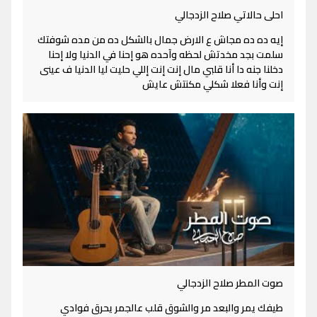
احلى حالاتي صلاح الزدجالي
إيه ده ده مجاش ع الارض جمال بالشكل ده من مده شوفتك
سلمت بجد مخدتش لحظه وآحده هو إحنا في الدنيا ولا إحنا
دخلنا جنه دا أنا قلبي مال إنت إنت إللي حليت ليا الدنيا ف عينى
إنت وأنا فعلا شكلي مكنتش عايش
صوت المطر صلاح الزدجالي
طيفك يمر والبعد مر والشوق قلب عالجمر يحرق فوادي