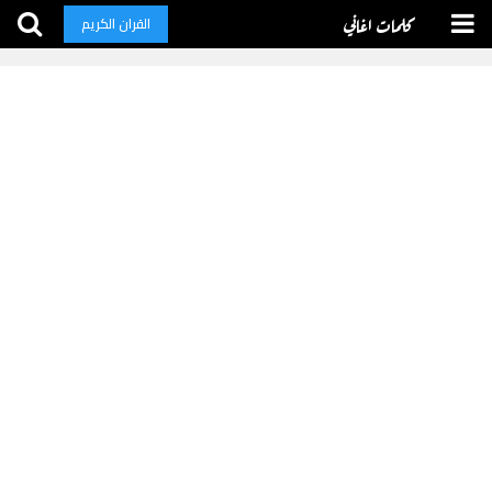
كلمات اغاني
القران الكريم