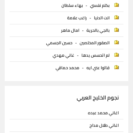
بكلم نفسي
-
بهاء سلطان
انت الدنيا
-
راغب علامة
بالجي بالحرية
-
امال ماهر
الصقور المخلصين
-
حسين الجسمي
لم اتحسس يدها
-
غاني مهدي
قالوا عني ايه
-
محمد حماقي
نجوم الخليج العربي
اغاني محمد عبده
اغاني طلال مداح