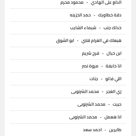
الدلع على الهادي
-
محمود محرم
دقة خطاويك
-
حمد الخزينه
خدلك جنب
-
شيماء الشايب
هبعلك في الغرام قلبي
-
ابو الشوق
ابن خيال
-
فرح شريم
انا خايفة
-
مروة نصر
اللي فاتو
-
جنات
زي الغجر
-
محمد الشرنوبى
حبيت
-
محمد الشرنوبى
انا هعمل
-
محمد الشرنوبى
طايرين
-
احمد سعد