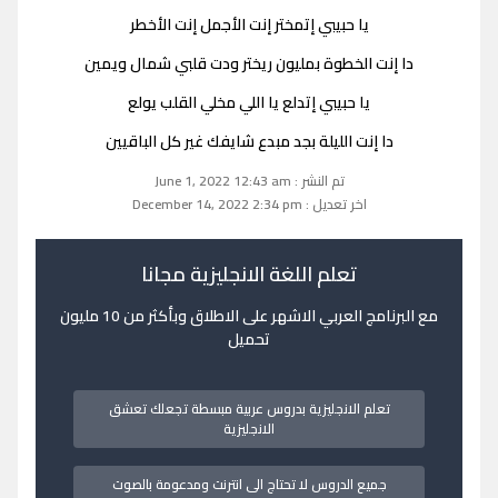
يا حبيبي إتمختر إنت الأجمل إنت الأخطر
دا إنت الخطوة بمليون ريختر ودت قلبي شمال ويمين
يا حبيبي إتدلع يا اللي مخلي القلب يولع
دا إنت الليلة بجد مبدع شايفك غير كل الباقيين
تم النشر : June 1, 2022 12:43 am
اخر تعديل : December 14, 2022 2:34 pm
تعلم اللغة الانجليزية مجانا
مع البرنامج العربي الاشهر على الاطلاق وبأكثر من 10 مليون
تحميل
تعلم الانجليزية بدروس عربية مبسطة تجعلك تعشق
الانجليزية
جميع الدروس لا تحتاج الى انترنت ومدعومة بالصوت