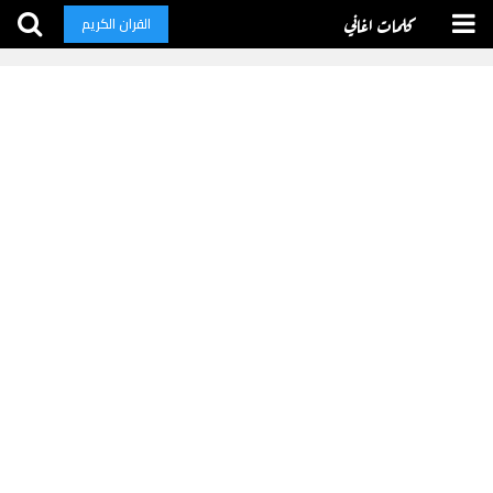
كلمات اغاني
القران الكريم