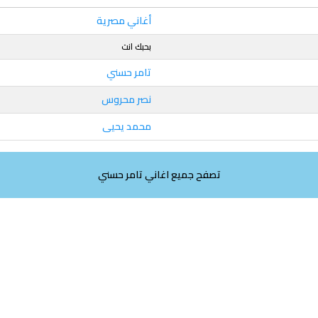
أغاني مصرية
بحبك انت
تامر حسني
نصر محروس
محمد يحيى
تصفح جميع اغاني تامر حسني