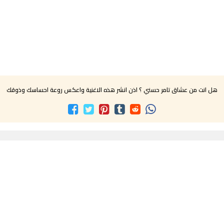
هل انت من عشاق تامر حسني ؟ اذن انشر هذه الاغنية واعكس روعة احساسك وذوقك