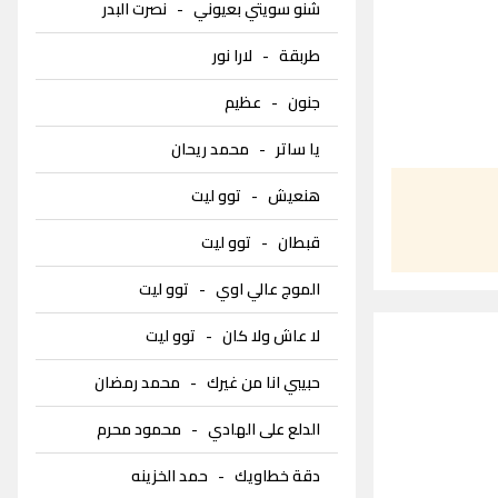
شنو سويتي بعيوني
-
نصرت البدر
طربقة
-
لارا نور
جنون
-
عظيم
يا ساتر
-
محمد ريحان
هنعيش
-
توو ليت
قبطان
-
توو ليت
الموج عالي اوي
-
توو ليت
لا عاش ولا كان
-
توو ليت
حبيبي انا من غيرك
-
محمد رمضان
الدلع على الهادي
-
محمود محرم
دقة خطاويك
-
حمد الخزينه