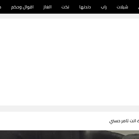
شيلات
راب
دندنها
نكت
الغاز
اقوال وحكم
د
 انت تامر حسني