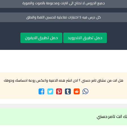
جميع الدروس لا تحتاج الى انترنت ومدعومة بالصوت والصورة
كل درس فيه 5 اختبارات تفاعلية لتحسين اللفظ والنطق
حمل تطبيق الاندرويد
حمل تطبيق الايفون
هل انت من عشاق تامر حسني ؟ اذن انشر هذه الاغنية واعكس روعة احساسك وذوقك
ك انت تامر حسني