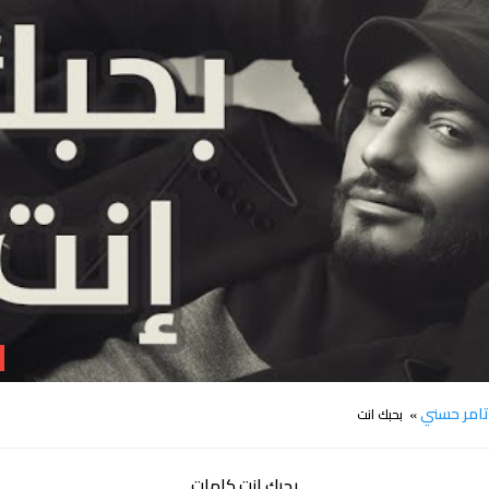
كلمات اغنية بحبك انت تامر حسني
امر حسني
» بحبك انت
بحبك انت كلمات