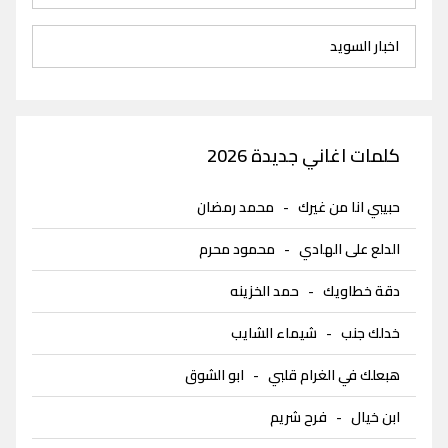
اخبار السويد
كلمات اغاني جديدة 2026
حبيبي انا من غيرك
-
محمد رمضان
الدلع على الهادي
-
محمود محرم
دقة خطاويك
-
حمد الخزينه
خدلك جنب
-
شيماء الشايب
هبعلك في الغرام قلبي
-
ابو الشوق
ابن خيال
-
فرح شريم