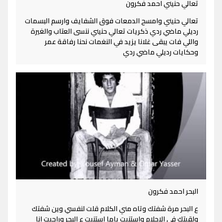
تعالي حنيني احمد فكرون
تعالي حنيني وامسح الدمعات فوق الشفايف وارسم البسمات
رديلي ماضي ردي ذكريات تعالي حنيني ننسى العتاب والغيرة
واللي فات يبقى غلانا يزيد في النغمات نحنا رفاقة عمر
وحكايات رديلي ماضي ردي
البحر احمد فكرون
ع البحر مرة شفتك وتاه مني الكلام قلت لنفسي وين شفتك
ولقيتك في الاحلام واستنيت ياما استنيت ع البحر وراجيت انا