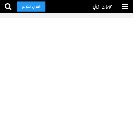
كلمات اغاني
القران الكريم