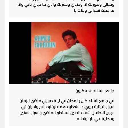
وخيالي وصورتك انا وحنيني وسيرتك وانتي ما جيتي تاني وانا
ما لقيت نسياني وقلت يا
جامع الفنا احمد فكرون
في جامع الفناء كان يا مكان في ليلة صورلي ماضي الزمان
عجوز بقيثارة يروي ذا اشعاره نغمة اوتاره الام واحزان في
عيون الاطفال شفت الحنين لاساطير الماضي واسرار السنين
وحكاية علي بابا واحلام