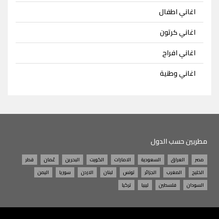
اغاني اطفال
اغاني كرتون
اغاني افراح
اغاني وطنية
مطربين حسب الدول
مصر
العراق
السعودية
الامارات
الكويت
البحرين
عُمان
قطر
الخليج
المغرب
الجزائر
تونس
لبنان
الاردن
سوريا
اليمن
السودان
فلسطين
ليبيا
تركيا