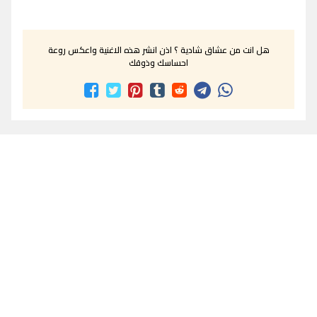
هل انت من عشاق شادية ؟ اذن انشر هذه الاغنية واعكس روعة
احساسك وذوقك