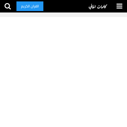
كلمات اغاني
القران الكريم