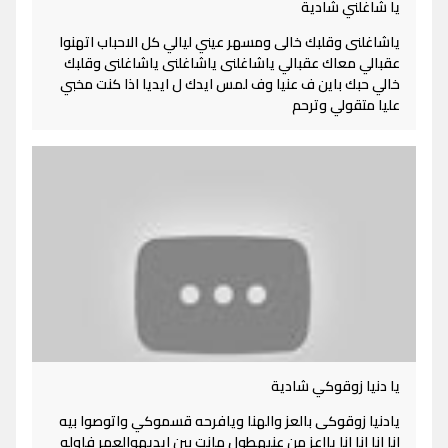
يا شاغلني شادية
ياشاغلنى وقلبك خالى ومسهر عيني ليالي كل الاحباب اتهنوا
عقبالي معاك عقبالي ياشاغلنى ياشاغلنى ياشاغلنى وقلبك
خالي حبك باين ف عنيا وف لمس ايدك ل ايديا اذا كنت مخبي
عليا متقولي وترحم
يا دنيا زوقوكي شادية
يادنيا زوقوكى بالعز والهنا ويافرحه قسموكي واتوصوا بيه
انا انا انا انا يااعز من عنيهطول مانت بين ايديهوالعمر فاوله