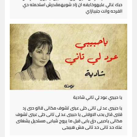
حبك غالي عليهوخايفه ان زاد شويهمقدرش استحمله دي
الفرحه وانت جنبيازاي
يا حبيبي عود لي تاني شادية
يا حبيبى عد لى تانى خلى عينى تشوف مكانى قالو حبى رد
قلبى قال بحب الاولانى يا حبيبى عد لى تانى خلى عينى تشوف
مكانى ياحبيى دق بابى قبل ما يروح شبابى مستحيل يشغلنى
عنك حد تانى حد تانى مش هييجى