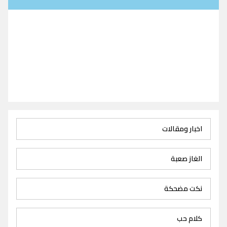
اخبار ومقالات
الغاز صعبة
نكت مضحكة
كلام حب