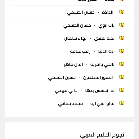
اللذاذة
-
حسين الجسمي
باب ابوي
-
حسين الجسمي
بكلم نفسي
-
بهاء سلطان
انت الدنيا
-
راغب علامة
بالجي بالحرية
-
امال ماهر
الصقور المخلصين
-
حسين الجسمي
لم اتحسس يدها
-
غاني مهدي
قالوا عني ايه
-
محمد حماقي
نجوم الخليج العربي