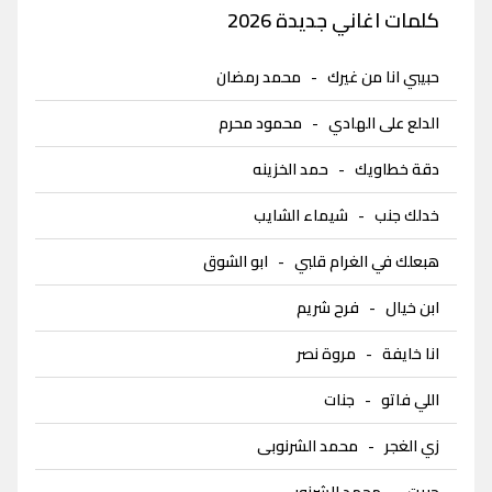
كلمات اغاني جديدة 2026
حبيبي انا من غيرك
-
محمد رمضان
الدلع على الهادي
-
محمود محرم
دقة خطاويك
-
حمد الخزينه
خدلك جنب
-
شيماء الشايب
هبعلك في الغرام قلبي
-
ابو الشوق
ابن خيال
-
فرح شريم
انا خايفة
-
مروة نصر
اللي فاتو
-
جنات
زي الغجر
-
محمد الشرنوبى
حبيت
-
محمد الشرنوبى