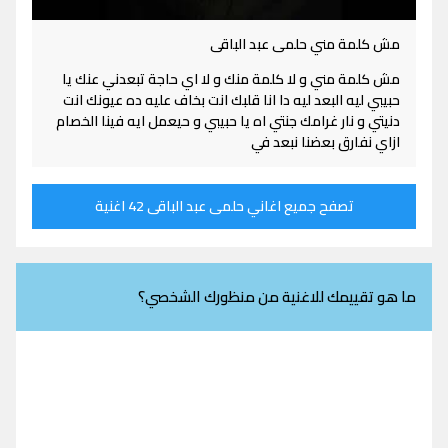
مش كلمة مني حلمى عبد الباقى
مش كلمة مني و لا كلمة منك و لا اي حاجة تبعدني عنك يا
حبيبي ليه البعد ليه دا انا قلبك انت بخاف عليه ده عيونك انت
دنيتي و نار غرامك جنتي اه يا حبيبي و حيعمل ايه فينا الخصام
ازاي نفارق بعضنا نبعد في
تصفح جميع اغاني حلمى عبد الباقى 42 اغنية
ما هو تقييمك للاغنية من منظورك الشخصي؟