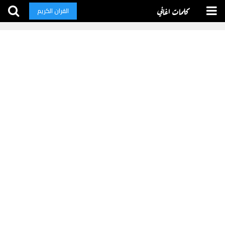
كلمات اغاني
القران الكريم