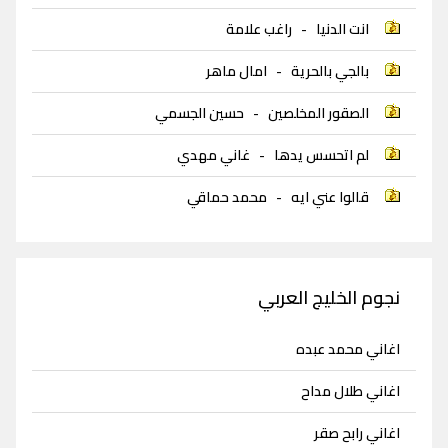
انت الدنيا
-
راغب علامة
بالجي بالحرية
-
امال ماهر
الصقور المخلصين
-
حسين الجسمي
لم اتحسس يدها
-
غاني مهدي
قالوا عني ايه
-
محمد حماقي
نجوم الخليج العربي
اغاني محمد عبده
اغاني طلال مداح
اغاني رابح صقر