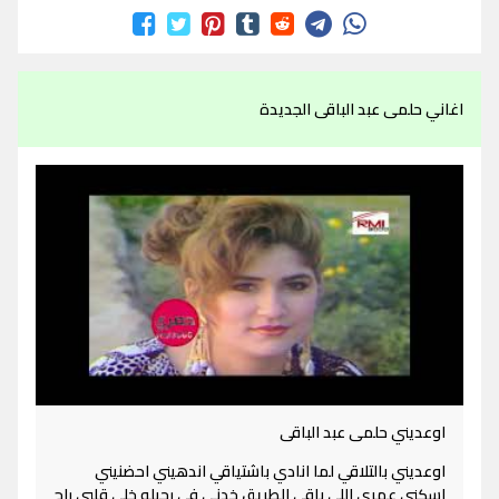
اغاني حلمى عبد الباقى الجديدة
اوعديني حلمى عبد الباقى
اوعديني بالتلاقي لما انادي باشتياقي اندهيني احضنيني
اسكني عمري اللي باقي الطريق خدني في رحيله خلى قلبي راح