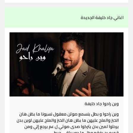
اغاني جاد خليفة الجديدة
وين راحوا جاد خليفة
وين راحوا و بطل ينسمع صوتن معقول نسيونا ما بظن هان
الخبز والملح عليهن ما بظن هان الخبز والملح عليهن لوين بدن
يرحلوا لمين بدن يتركوا صدى صوتي ل عم يرجع إلي ومن
قهره رح يفقع وكل ما دور بيلقى حيط