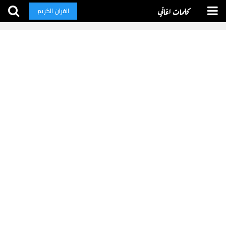
كلمات اغاني
القران الكريم