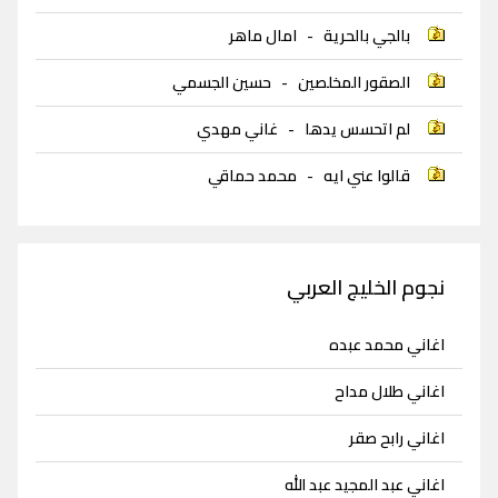
بالجي بالحرية
-
امال ماهر
الصقور المخلصين
-
حسين الجسمي
لم اتحسس يدها
-
غاني مهدي
قالوا عني ايه
-
محمد حماقي
نجوم الخليج العربي
اغاني محمد عبده
اغاني طلال مداح
اغاني رابح صقر
اغاني عبد المجيد عبد الله