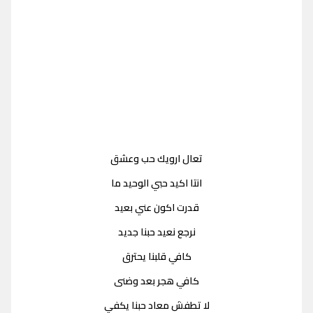
تعال ارويك حب وعشق
انتا اكيد حبي الوحيد ما
قدرت اكون عني بعيد
نرجع نعيد حبنا جديد
كافي قلبنا يحترق
كافي هجر بعد وضنى
لا تطفش معاد حبنا يكفي