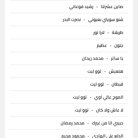
صاين عشرتنا
-
رشيد فوعاني
شنو سويتي بعيوني
-
نصرت البدر
طربقة
-
لارا نور
جنون
-
عظيم
يا ساتر
-
محمد ريحان
هنعيش
-
توو ليت
قبطان
-
توو ليت
الموج عالي اوي
-
توو ليت
لا عاش ولا كان
-
توو ليت
حبيبي انا من غيرك
-
محمد رمضان
الدلع على الهادي
-
محمود محرم