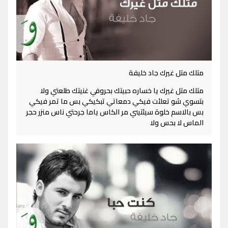
متلك متل غيرك جاد خليفة
متلك متل غيرك يا خساره حبيتك بحروفي غنيتك طلعتي ولا
بتسوي شو تعلئت فيكي دمعاتي تبكيكي بس ما تمر فيكي
بس بالاسم خلوة سيئتيني مر الكاس ياما جرحتي ناس منزر حجر
الماس لا بحس ولا