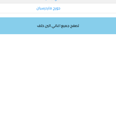
جورج ماردرسيان
تصفح جميع اغاني الين خلف