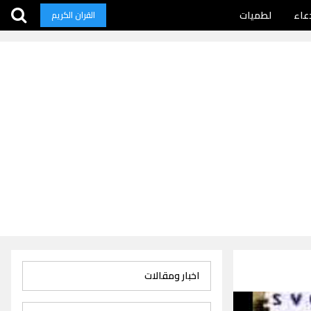
عاء
لطميات
القران الكريم
اخبار ومقالات