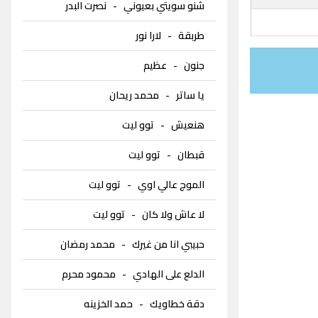
شنو سويتي بعيوني
-
نصرت البدر
طربقة
-
لارا نور
جنون
-
عظيم
يا ساتر
-
محمد ريحان
هنعيش
-
توو ليت
قبطان
-
توو ليت
الموج عالي اوي
-
توو ليت
لا عاش ولا كان
-
توو ليت
حبيبي انا من غيرك
-
محمد رمضان
الدلع على الهادي
-
محمود محرم
دقة خطاويك
-
حمد الخزينه