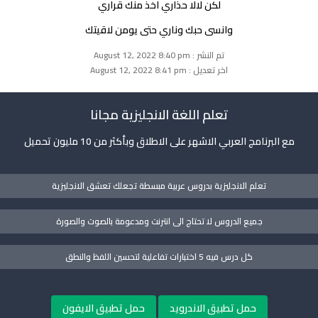
لكن لالا حذاري اخذ منك قراري
وانسى حبك وناري حتى يومن لاقيتك
تم النشر : August 12, 2022 8:40 pm
اخر تعديل : August 12, 2022 8:41 pm
تعلم اللغة الانجليزية مجانا
مع البرنامج العربي الاشهر على الاطلاق وبأكثر من 10 مليون تحميل
تعلم الانجليزية بدروس عربية مبسطة تجعلك تعشق الانجليزية
جميع الدروس لا تحتاج الى انترنت ومدعومة بالصوت والصورة
كل درس فيه 5 اختبارات تفاعلية لتحسين اللفظ والنطق
حمل تطبيق الاندرويد
حمل تطبيق الايفون