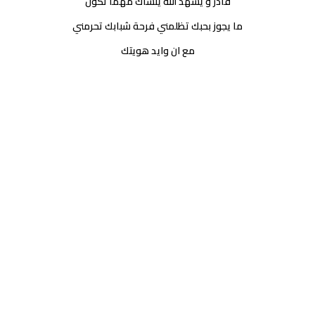
قادر و يشهد الله ينساك مهما تكون
ما يجوز بحبك تظلمني فرحة شبابك تحرمني
مع ان وايد هويتك