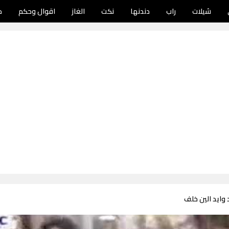
شيلات
راب
دندنها
نكت
الغاز
اقوال وحكم
د
 وايد الين خلف