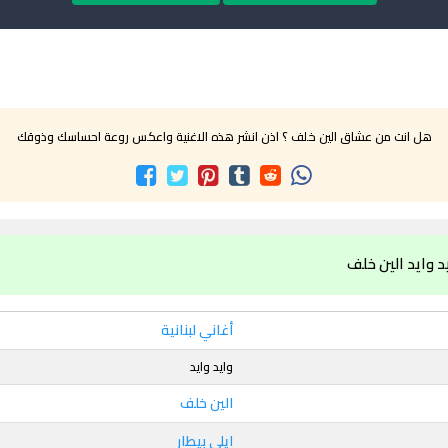
هل انت من عشاق الين خلف ؟ اذن انشر هذه الاغنية واعكس روعة احساسك وذوقك
د وايد الين خلف
أغاني لبنانية
وايد وايد
الين خلف
ايلي بيطار