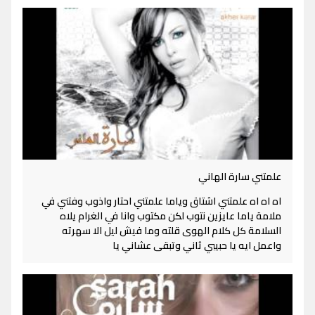
علمتني سارة الهاني
اه اه اه علمتني اشتاق وياما علمتني احتار واذوب وفتني في
ملامة ياما عايزين نتوب لكن مكتوب وانا في الغرام يلاه
السلامة كل كلام الهوى قلته وما فيش ليل الا سهرته
واعمل ايه يا حبيبي ثاني وتبقى عشاني يا