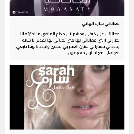
معاناتي سارة الهاني
معاناتي على كيفي ومشهاتي مدام الماضي ما اخترته انا
بختار لي اآلتي معاناتي لها مني تحياتي لها تقدير انا شلته
يحدد لي مساراتي سنين العمر بي تمضي واجدد بالوفا طبعي
مع اهلي مع احبابي معع عزي