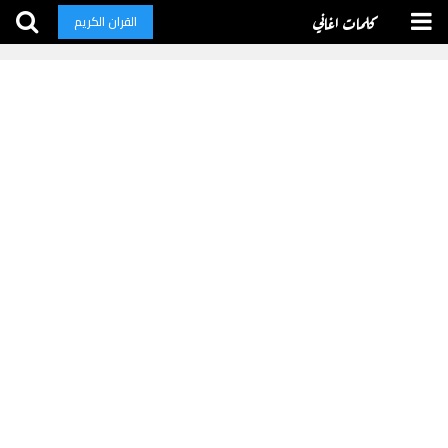
كلمات اغاني
القران الكريم