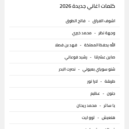
كلمات اغاني جديدة 2026
اشوف الفراق
-
فالح الطوق
وجهة نظر
-
محمد خيري
الله يحفظ المملكة
-
فهد بن فصلا
صاين عشرتنا
-
رشيد فوعاني
شنو سويتي بعيوني
-
نصرت البدر
طربقة
-
لارا نور
جنون
-
عظيم
يا ساتر
-
محمد ريحان
هنعيش
-
توو ليت