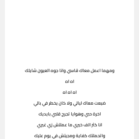
ومهما اعمل معاك قاسي وانا جوه العيون شايلك
اه اه
اه اه اه
ضيعت معاك ليالي ولا كان يخطر في بالي
اخرة حبي وهوايا تجرح قلبي بايديك
انا كثر الف خيري ما عملتش زي غيري
واتحملتك كفاية ومجيتش في يوم عليك