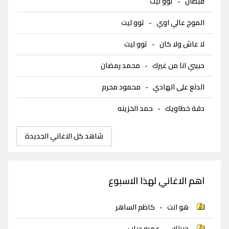
قبطان
-
توو ليت
الموج عالي اوي
-
توو ليت
لا عاش ولا كان
-
توو ليت
حبيبي انا من غيرك
-
محمد رمضان
الدلع على الهادي
-
محمود محرم
دقة خطاويك
-
حمد الخزينه
شاهد كل الاغاني الجديدة
اهم الاغاني لهذا الاسبوع
هو انت
-
كاظم الساهر
حبيتك
-
عمرو دياب