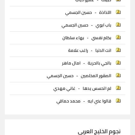
اللذاذة
-
حسين الجسمي
باب ابوي
-
حسين الجسمي
بكلم نفسي
-
بهاء سلطان
انت الدنيا
-
راغب علامة
بالجي بالحرية
-
امال ماهر
الصقور المخلصين
-
حسين الجسمي
لم اتحسس يدها
-
غاني مهدي
قالوا عني ايه
-
محمد حماقي
نجوم الخليج العربي