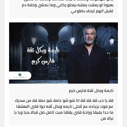
بعيونا لو رمشت رمشه بينحلو ركابي وما بمشي وخفة دم
تشيل الهم ترجف بضلوعي
نايمة وبكل ثقة فارس كرم
قلا يا حب قلا قلا قلا انا شو شو عاملا شو عملا قلا من سحرك
عم موت بزياده عم تتحلى نايمه وبكل ثقه جوا قلبي البعشقا
ما حدا يفيقا وراحة قلبي يقلقا ميت تاضل ضل قبالا بحبا ويا يا
نيالا من