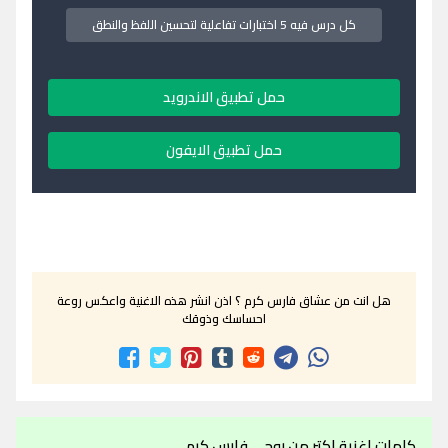
كل درس فيه 5 اختبارات تفاعلية لتحسين اللفظ والنطق
حمل تطبيق الاندرويد
حمل تطبيق الايفون
هل انت من عشاق فارس كرم ؟ اذن انشر هذه الاغنية واعكس روعة
احساسك وذوقك
كلمات اغنية اكتر من روحي فارس كرم