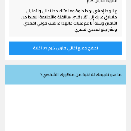
عالهدا فارس كرم
ع الهدا إمشي بهدا حلوة وما متلك حدا تدللي واتمايلي
مابيلبق غيرك إلي تقبر قلبي هاللفتة والتطليعة البعبدا من
الألفين وستة أنا عم غنيلك عالهدا عالقلب فوتي اقعدي
وبشرايينو تمددي تحمري
تصفح جميع اغاني فارس كرم 91 اغنية
ما هو تقييمك للاغنية من منظورك الشخصي؟