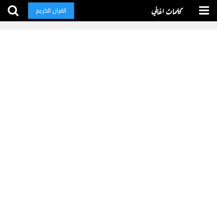
كلمات اغاني
القران الكريم