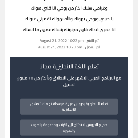
وغرامي هلاك اكثر من روحي انا قلبي هواك
يا حبيبي وروحي بهواك والله بهواك تقمرني عيونك
انا عمري فداك قلبي مجنونك بنساك عمري ما انساك
تم النشر : August 21, 2022 10:22 pm
اخر تعديل : August 21, 2022 10:23 pm
تعلم اللغة الانجليزية مجانا
مع البرنامج العربي الاشهر على الاطلاق وبأكثر من 10 مليون
تحميل
تعلم الانجليزية بدروس عربية مبسطة تجعلك تعشق
الانجليزية
جميع الدروس لا تحتاج الى انترنت ومدعومة بالصوت
والصورة