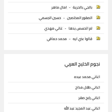
بالجي بالحرية
-
امال ماهر
الصقور المخلصين
-
حسين الجسمي
لم اتحسس يدها
-
غاني مهدي
قالوا عني ايه
-
محمد حماقي
نجوم الخليج العربي
اغاني محمد عبده
اغاني طلال مداح
اغاني رابح صقر
اغاني عبد المجيد عبد الله