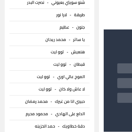
شنو سويتي بعيوني
-
نصرت البدر
طربقة
-
لارا نور
جنون
-
عظيم
يا ساتر
-
محمد ريحان
هنعيش
-
توو ليت
قبطان
-
توو ليت
الموج عالي اوي
-
توو ليت
لا عاش ولا كان
-
توو ليت
حبيبي انا من غيرك
-
محمد رمضان
الدلع على الهادي
-
محمود محرم
دقة خطاويك
-
حمد الخزينه