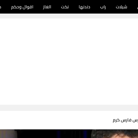
شيلات
راب
دندنها
نكت
الغاز
اقوال وحكم
د
رس فارس كرم