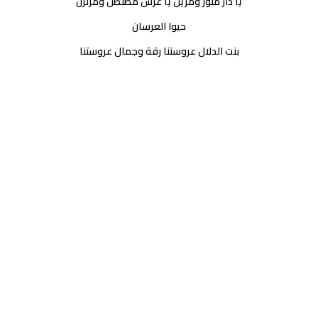
يا دار منور ومزين يا عرس مطنطن ومرنرن
حيوا العرسان
بنت الدلال عروستنا رقة وجمال عروستنا