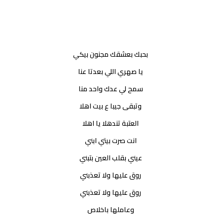
بحبك بعشقك مجنون بيكي
يا صهري اللي بعدتا عنا
سمح لي عدك واحد منا
وتبقى جيبا ع بيت اهلا
العتبة تندهلا يا اهلا
انت صرت بيتي ابني
عيني بقلب العين بتبني
روق عليها ولا تعذبني
روق عليها ولا تعذبني
وعاملها باخلاص