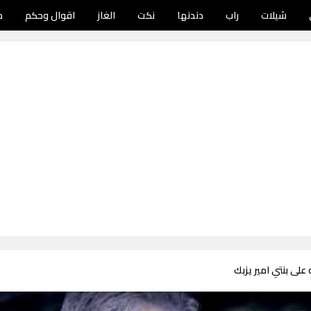
شيلات
راب
دندنها
نكت
الغاز
اقوال وحكم
د
 على بنتي امير يزبك