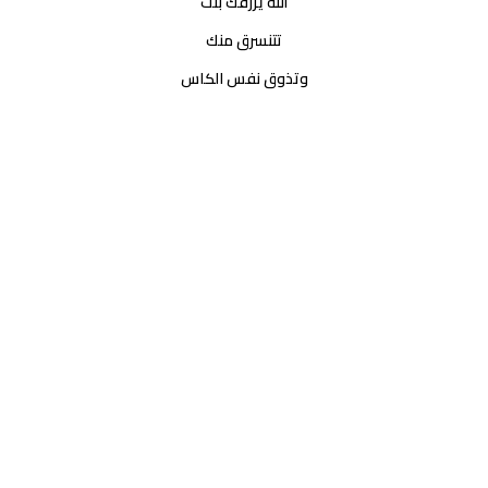
الله يرزقك بنت
تتنسرق منك
وتذوق نفس الكاس