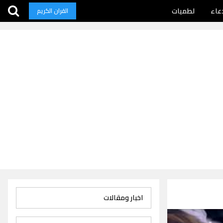
عاء
لطميات
القران الكريم
اخبار ومقالات