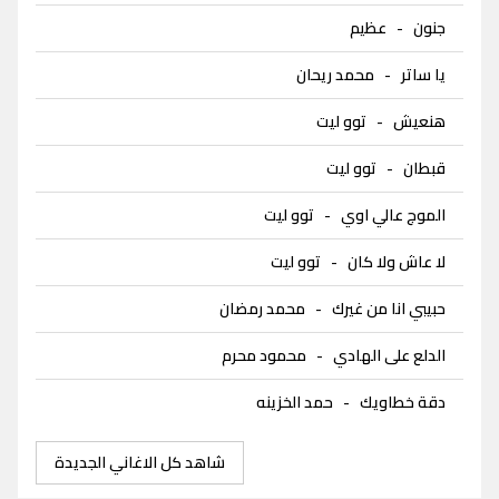
جنون
-
عظيم
يا ساتر
-
محمد ريحان
هنعيش
-
توو ليت
قبطان
-
توو ليت
الموج عالي اوي
-
توو ليت
لا عاش ولا كان
-
توو ليت
حبيبي انا من غيرك
-
محمد رمضان
الدلع على الهادي
-
محمود محرم
دقة خطاويك
-
حمد الخزينه
شاهد كل الاغاني الجديدة