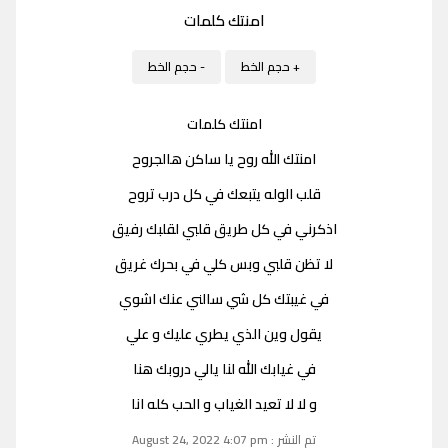
امنتك كلمات
+ حجم الخط
- حجم الخط
امنتك كلمات
امنتك الله روح يا ساكن هالجروح
قلب الوله يتبعك في كل درب تروح
اذكرني في كل طريق قلبي لقلبك رفيق
لا تظن قلبي وبس كلي في بحرك غريق
في غيبتك كل شي سالني عنك اشوي
يقول وين الذي يطري عليك و علي
في غيابك الله لنا يالي دروبك هنا
و لا لا تعيد الغياب و الحب كله انا
تم النشر : August 24, 2022 4:07 pm