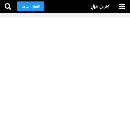
كلمات اغاني
القران الكريم