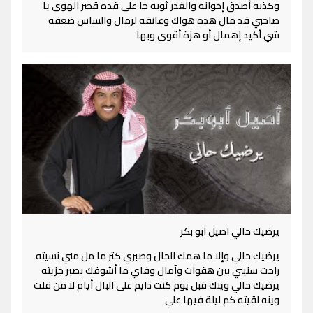
وكذبه أصدق إخوانه والغدر ثوبه جا على قده قصر الهوى يا
صاحبي قد مال هده هواك وعانقه لرمال والساس ضعفه
شي أكيد إهمال أو هزة أقوى وبها
يرضيك حالي اصيل ابو بكر
يرضيك حالي وإلا ما همك الحال وصبري كثر ما مل مني نسيته
راحت سنيني بين هقوات وآمال وفاي ما أشوفك بصبر جزيته
يرضيك حالي وينك قبل يوم كنت دايم على البال أيام لا من قلت
وينه لقيته كم ليلة فيها علي