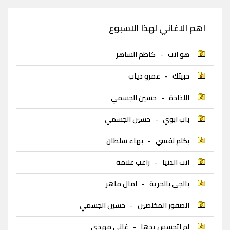
اهم الاغاني لهذا الاسبوع
هو انت
-
كاظم الساهر
حبيتك
-
عمرو دياب
اللذاذة
-
حسين الجسمي
باب ابوي
-
حسين الجسمي
بكلم نفسي
-
بهاء سلطان
انت الدنيا
-
راغب علامة
بالجي بالحرية
-
امال ماهر
الصقور المخلصين
-
حسين الجسمي
لم اتحسس يدها
-
غاني مهدي