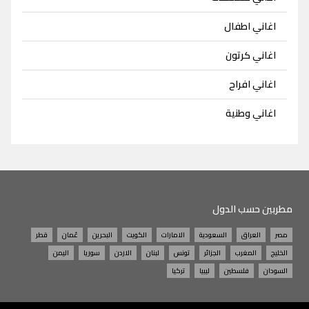
اغاني اطفال
اغاني كرتون
اغاني افراح
اغاني وطنية
مطربين حسب الدول
مصر
العراق
السعودية
الامارات
الكويت
البحرين
عُمان
قطر
الخليج
المغرب
الجزائر
تونس
لبنان
الاردن
سوريا
اليمن
السودان
فلسطين
ليبيا
تركيا