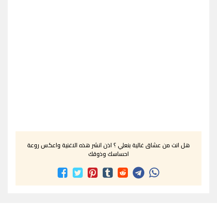
هل انت من عشاق غالية بنعلي ؟ اذن انشر هذه الاغنية واعكس روعة
احساسك وذوقك