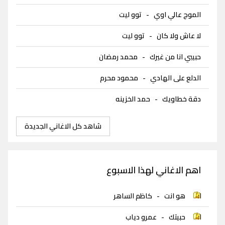
الموج عالي اوي
-
توو ليت
لا عاش ولا كان
-
توو ليت
حبيبي انا من غيرك
-
محمد رمضان
الدلع على الهادي
-
محمود محرم
دقة خطاويك
-
حمد الخزينه
شاهد كل الاغاني الجديدة
اهم الاغاني لهذا الاسبوع
هو انت
-
كاظم الساهر
حبيتك
-
عمرو دياب