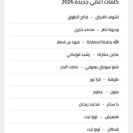
كلمات اغاني جديدة 2026
اشوف الفراق
-
فالح الطوق
وجهة نظر
-
محمد خيري
الله يحفظ المملكة
-
فهد بن فصلا
صاين عشرتنا
-
رشيد فوعاني
شنو سويتي بعيوني
-
نصرت البدر
طربقة
-
لارا نور
جنون
-
عظيم
يا ساتر
-
محمد ريحان
هنعيش
-
توو ليت
قبطان
-
توو ليت