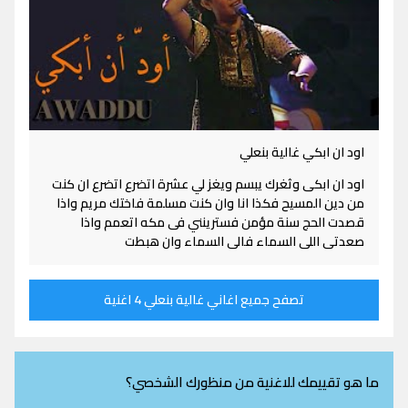
اود ان ابكي غالية بنعلي
اود ان ابكى وثغرك يبسم ويغز لي عشرة اتضرع اتضرع ان كنت
من دين المسيح فكذا انا وان كنت مسلمة فاختك مريم واذا
قصدت الحج سنة مؤمن فسترينني فى مكه اتعمم واذا
صعدتى اللى السماء فالى السماء وان هبطت
تصفح جميع اغاني غالية بنعلي 4 اغنية
ما هو تقييمك للاغنية من منظورك الشخصي؟