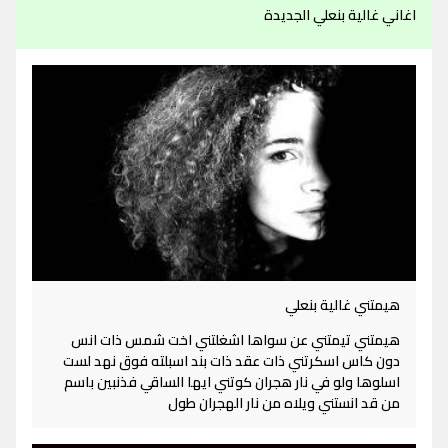
اغاني غالية بنعلي الجديدة
هيمتني غالية بنعلي
هيمتني تيمتني عن سواها اشغلتني اخت شمس ذات انس
دون كاس اسكرتني ذات عقد ذات بند اسبلته فوق نهد لست
اسلوها ولو في نار هجران كوتني ايها الساقي فذنبين باسم
من قد انستني ويلاه من نار الهجران طول