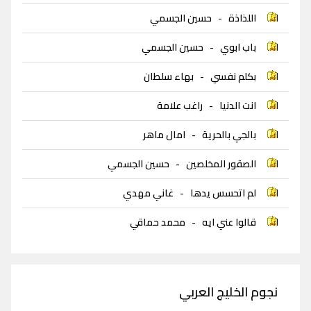
اللذاذة
-
حسين الجسمي
باب ابوي
-
حسين الجسمي
بكلم نفسي
-
بهاء سلطان
انت الدنيا
-
راغب علامة
بالجي بالحرية
-
امال ماهر
الصقور المخلصين
-
حسين الجسمي
لم اتحسس يدها
-
غاني مهدي
قالوا عني ايه
-
محمد حماقي
نجوم الخليج العربي