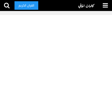
كلمات اغاني
القران الكريم