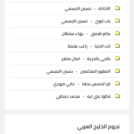
اللذاذة
-
حسين الجسمي
باب ابوي
-
حسين الجسمي
بكلم نفسي
-
بهاء سلطان
انت الدنيا
-
راغب علامة
بالجي بالحرية
-
امال ماهر
الصقور المخلصين
-
حسين الجسمي
لم اتحسس يدها
-
غاني مهدي
قالوا عني ايه
-
محمد حماقي
نجوم الخليج العربي