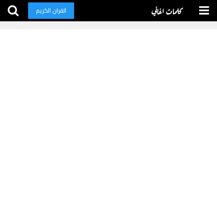
كلمات اغاني
القران الكريم