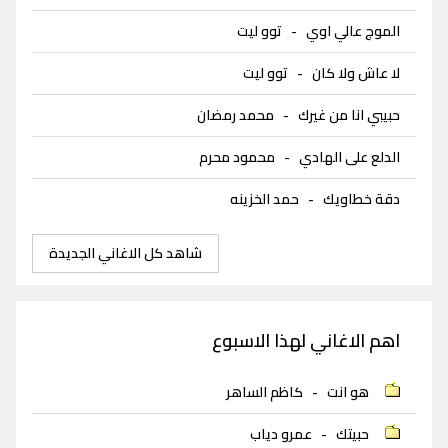
الموج عالي اوي
-
توو ليت
لا عاش ولا كان
-
توو ليت
حبيبي انا من غيرك
-
محمد رمضان
الدلع على الهادي
-
محمود محرم
دقة خطاويك
-
حمد الخزينه
شاهد كل الاغاني الجديدة
اهم الاغاني لهذا الاسبوع
هو انت
-
كاظم الساهر
حبيتك
-
عمرو دياب