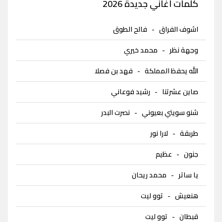
كلمات اغاني جديدة 2026
اشوف الفراق
-
فالح الطوق
وجهة نظر
-
محمد خيري
الله يحفظ المملكة
-
فهد بن فصلا
صاين عشرتنا
-
رشيد فوعاني
شنو سويتي بعيوني
-
نصرت البدر
طربقة
-
لارا نور
جنون
-
عظيم
يا ساتر
-
محمد ريحان
هنعيش
-
توو ليت
قبطان
-
توو ليت