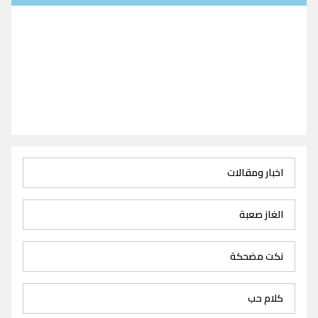
اخبار ومقالات
الغاز صعبة
نكت مضحكة
كلام حب