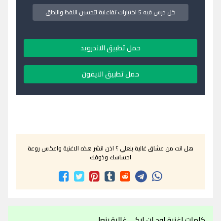
كل درس فيه 5 اختبارات تفاعلية لتحسين اللفظ والنطق
حمل تطبيق الاندرويد
حمل تطبيق الايفون
هل انت من عشاق غالية بنعلي ؟ اذن انشر هذه الاغنية واعكس روعة
احساسك وذوقك
كلمات اغنية اود ان ابكي غالية بنعلي