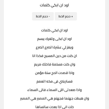
اود ان ابكي كلمات
+ حجم الخط
- حجم الخط
اود ان ابكي كلمات
اود ان ابكى وثغرك يبسم
ويغز لي عشرة اتضرع اتضرع
ان كنت من دين المسيح فكذا انا
وان كنت مسلمة فاختك مريم
واذا قصدت الحج سنة مؤمن
فسترينني فى مكه اتعمم
واذا صعدتى اللى السماء فالى السماء
وان هبطت جهنما فجهنم هي المصير هي المصير
خلت اني اذا بعدت سانساها