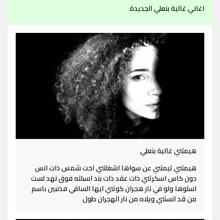
اغاني غالية بنعلي الجديدة
هيمتني غالية بنعلي
هيمتني تيمتني عن سواها اشغلتني اخت شمس ذات انس
دون كاس اسكرتني ذات عقد ذات بند اسبلته فوق نهد لست
اسلوها ولو في نار هجران كوتني ايها الساقي فذنبين باسم
من قد انستني ويلاه من نار الهجران طول